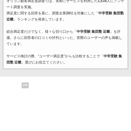
オリコン顧客満足度調査では、実際にサービスを利用した
1,534
人にアンケ
ート調査を実施。
満足度に関する回答を基に、調査企業
20
社を対象にした「
中学受験 集団塾
近畿
」ランキングを発表しています。
総合満足度だけでなく、様々な切り口から「
中学受験 集団塾 近畿
」を評
価。さらに回答者の口コミや評判といった、実際のユーザーの声も掲載し
ています。
サービス検討の際、“ユーザー満足度”からも比較することで「
中学受験 集
団塾 近畿
」選びにお役立てください。
PR