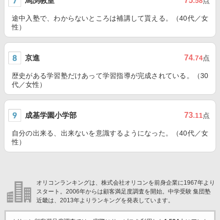
馬渕教室
75
.58
点
途中入塾で、わからないところは補講して貰える。（40代／女
性）
京進
74
.74
点
歴史がある学習塾だけあって学習指導が完成されている。（30
代／女性）
成基学園小学部
73
.11
点
自分の出来る、出来ないを意識するようになった。（40代／女
性）
オリコンランキングは、株式会社オリコンを前身企業に1967年より
スタート。2006年からは顧客満足度調査を開始。中学受験 集団塾
近畿は、2013年よりランキングを発表しています。