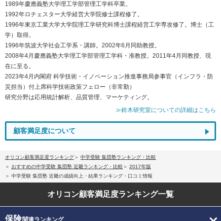
1989年慶應義塾大学理工学部管理工学科卒業。
1992年ロチェスター大学経営大学院修士課程修了。
1996年東京工業大学大学院理工学研究科博士課程経営工学専攻修了。博士（工
学）取得。
1996年筑波大学社会工学系・講師。2002年6月同助教授。
2008年4月慶應義塾大学理工学部管理工学科・准教授。2011年4月同教授、現
在に至る。
2023年4月内閣府 科学技術・イノベーション推進事務局参事官（インフラ・防
災担当）付上席科学技術政策フェロー（非常勤）
研究分野は応用統計解析、品質管理、マーケティング。
≫鈴木研究室についての詳細はこちら
顧客満足度について
オリコン顧客満足度ランキング
中学受験 集団塾ランキング・比較
おすすめの中学受験 集団塾 近畿ランキング・比較
2017年版
中学受験 集団塾 近畿の成績向上・結果ランキング・口コミ情報
オリコン顧客満足度
ランキング一覧
保険
関連ランキング