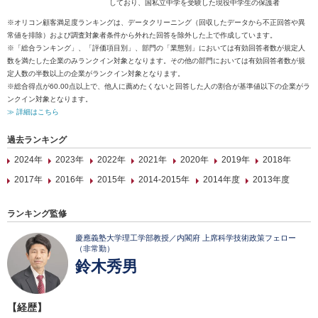
しており、国私立中学を受験した現役中学生の保護者
※オリコン顧客満足度ランキングは、データクリーニング（回収したデータから不正回答や異
常値を排除）および調査対象者条件から外れた回答を除外した上で作成しています。
※「総合ランキング」、「評価項目別」、部門の「業態別」においては有効回答者数が規定人
数を満たした企業のみランクイン対象となります。その他の部門においては有効回答者数が規
定人数の半数以上の企業がランクイン対象となります。
※総合得点が60.00点以上で、他人に薦めたくないと回答した人の割合が基準値以下の企業がラ
ンクイン対象となります。
≫ 詳細はこちら
過去ランキング
2024年
2023年
2022年
2021年
2020年
2019年
2018年
2017年
2016年
2015年
2014-2015年
2014年度
2013年度
ランキング監修
慶應義塾大学理工学部教授／内閣府 上席科学技術政策フェロー
（非常勤）
鈴木秀男
【経歴】