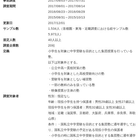
事前調査
2017/04/03～2017/07/31
調査期間
2017/08/01～2017/08/14
2016/08/23～2016/08/29
2015/08/31～2015/10/13
更新日
2017/12/01
サンプル数
1,534人（首都圏・東海・近畿調査における総サンプル数
5,973人）
規定人数
40人以上
調査企業数
20社
定義
小学生を対象に中学受験を目的とした集団授業を行っている
塾。
以下は対象外とする。
・公立中高一貫校対策の塾
・小学生を対象とした高校受験向けの塾
・受験等を対象としない補習塾
・一部の教科のみを扱っている塾
・映像授業が主体の塾
調査対象者
性別：指定なし
年齢：現役小学生を持つ保護者：男性29歳以上 女性27歳以上
現役中学生を持つ保護者：男性32歳以上 女性30歳以上
地域：近畿（滋賀県、京都府、大阪府、兵庫県、奈良県、和歌
山県）
条件：・国私立中学受験を目的とする集団塾に通年通学してお
り、国私立中学受験の予定がある現役小学生の保護者
・小学生の時に国私立中学受験を目的とする集団塾に通年通学