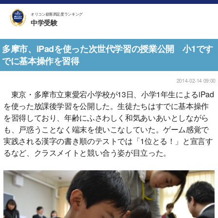
オリコン顧客満足度ランキング
中学受験
多摩市、iPadを使った次世代学習の授業公開 小1です
でに基本操作を習得
2014-02-14 09:00
東京・多摩市立東愛宕小学校が13日、小学1年生によるiPad
を使った放課後学習を公開した。生徒たちはすでに基本操作
を習得しており、年齢にふさわしく和気あいあいとしながら
も、戸惑うことなく端末を使いこなしていた。ゲーム感覚で
実践される漢字の書き順のテストでは「1位とる！」と宣言す
るなど、クラスメイトと競い合う姿が目立った。