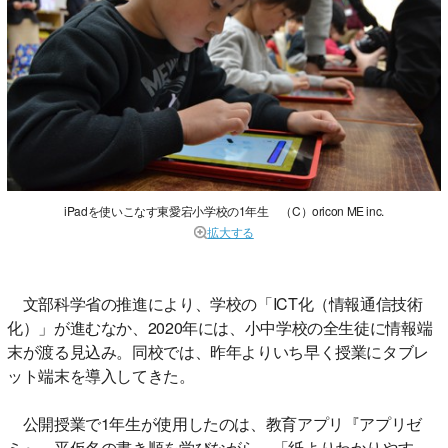
iPadを使いこなす東愛宕小学校の1年生 （C）oricon ME inc.
拡大する
文部科学省の推進により、学校の「ICT化（情報通信技術
化）」が進むなか、2020年には、小中学校の全生徒に情報端
末が渡る見込み。同校では、昨年よりいち早く授業にタブレ
ット端末を導入してきた。
公開授業で1年生が使用したのは、教育アプリ『アプリゼ
ミ』。平仮名の書き順を学びながら、「紙よりわかりやす