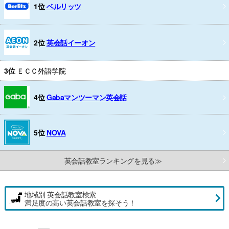
1位
ベルリッツ
2位
英会話イーオン
3位
ＥＣＣ外語学院
4位
Gabaマンツーマン英会話
5位
NOVA
英会話教室ランキングを見る≫
地域別 英会話教室検索
満足度の高い英会話教室を探そう！