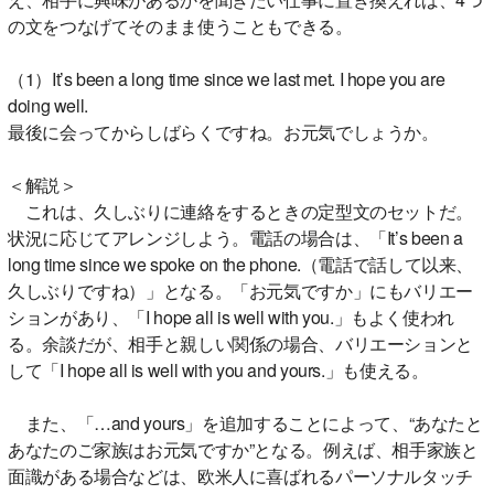
の文をつなげてそのまま使うこともできる。
（1）It’s been a long time since we last met. I hope you are
doing well.
最後に会ってからしばらくですね。お元気でしょうか。
＜解説＞
これは、久しぶりに連絡をするときの定型文のセットだ。
状況に応じてアレンジしよう。電話の場合は、「It’s been a
long time since we spoke on the phone.（電話で話して以来、
久しぶりですね）」となる。「お元気ですか」にもバリエー
ションがあり、「I hope all is well with you.」もよく使われ
る。余談だが、相手と親しい関係の場合、バリエーションと
して「I hope all is well with you and yours.」も使える。
また、「…and yours」を追加することによって、“あなたと
あなたのご家族はお元気ですか”となる。例えば、相手家族と
面識がある場合などは、欧米人に喜ばれるパーソナルタッチ