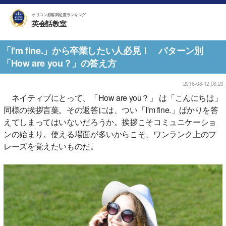
オリコン顧客満足度ランキング
英会話教室
「I'm fine.」から卒業したい人必見！ パターン別
「How are you？」の答え方
2016-08-12 08:20
ネイティブにとって、「How are you？」 は「こんにちは」
同様の挨拶言葉。その返答には、つい「I'm fine.」ばかりを答
えてしまってはいないだろうか。挨拶こそコミュニケーショ
ンの始まり。使える場面が多いからこそ、ワンランク上のフ
レーズを覚えたいものだ。