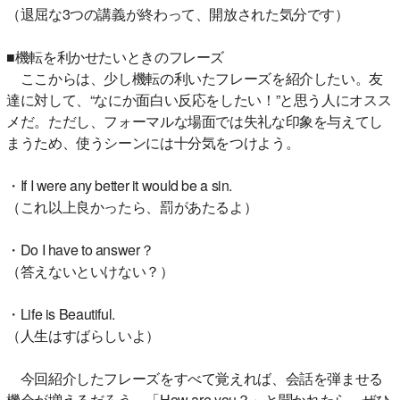
（退屈な3つの講義が終わって、開放された気分です）
■機転を利かせたいときのフレーズ
ここからは、少し機転の利いたフレーズを紹介したい。友
達に対して、“なにか面白い反応をしたい！”と思う人にオスス
メだ。ただし、フォーマルな場面では失礼な印象を与えてし
まうため、使うシーンには十分気をつけよう。
・If I were any better it would be a sin.
（これ以上良かったら、罰があたるよ）
・Do I have to answer？
（答えないといけない？）
・Life is Beautiful.
（人生はすばらしいよ）
今回紹介したフレーズをすべて覚えれば、会話を弾ませる
機会が増えるだろう。「How are you？」と聞かれたら、ぜひ