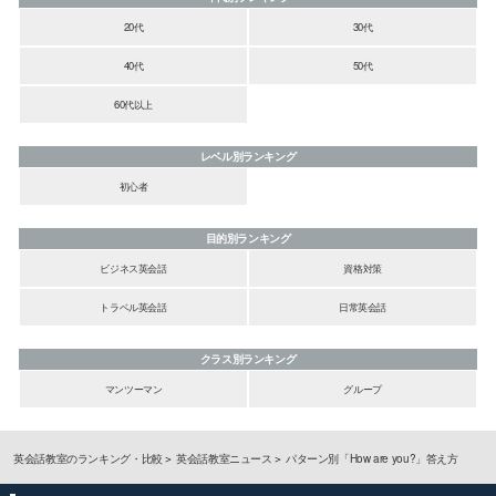
20代
30代
40代
50代
60代以上
レベル別ランキング
初心者
目的別ランキング
ビジネス英会話
資格対策
トラベル英会話
日常英会話
クラス別ランキング
マンツーマン
グループ
英会話教室のランキング・比較
英会話教室ニュース
パターン別「How are you?」答え方