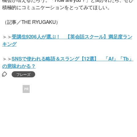
積極的にコミュニケーションをとってみてほしい。
（記事／THE RYUGAKU）
＞＞
受講生9206人が選ぶ！ 【英会話スクール】満足度ラン
キング
＞＞
SNSで使われる略語＆スラング【12選】 「Af」「Tb」
の意味わかる？
フレーズ
PR