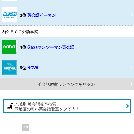
2位
英会話イーオン
3位
ＥＣＣ外語学院
4位
Gabaマンツーマン英会話
5位
NOVA
英会話教室ランキングを見る≫
地域別 英会話教室検索
満足度の高い英会話教室を探そう！
PR