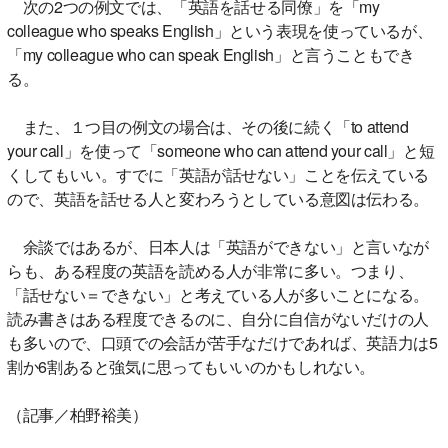
次の2つの例文では、「英語を話せる同僚」を「my
colleague who speaks English」という表現を使っているが、
「my colleague who can speak English」と言うこともでき
る。
また、１つ目の例文の場合は、その後に続く「to attend
your call」を使って「someone who can attend your call」と短
くしてもいい。すでに「英語が話せない」ことを伝えている
ので、英語を話せる人と変わろうとしている意図は伝わる。
余談ではあるが、日本人は「英語ができない」と言いなが
らも、ある程度の英語を読める人が非常に多い。つまり、
「話せない＝できない」と考えている人が多いことになる。
読み書きはある程度できるのに、自分に自信がないだけの人
も多いので、口頭での会話が苦手なだけであれば、英語力は5
割か6割あると強気に思ってもいいのかもしれない。
（記事／柏野裕美）