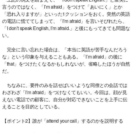
言うのではなく、「I’m afraid」をつけて「あいにく」とか
「恐れ入りますが」といった1クッションをおく。突然の英語
の電話に慌ててしまって、「I’m afraid」を言いそびれたら、
「I don’t speak English, I’m afraid.」と後にもってきても問題な
い。
完全に言い忘れた場合は、「本当に英語が苦手なんだろう
な」という印象を与えることもある。「I’m afraid」の後に
「that」をつけたくなるかもしれないが、省略したほうが自然
だ。
ちなみに、要件のみを話せばいいような同僚との会話では
わざわざ「I’m afraid」をつけなくてもいい。今回は、顔が見
えない電話での顧客に、自分が対応できないことを上手に伝
えることを目的としている。
【ポイント2】誰が「attend your call」するのかを説明する