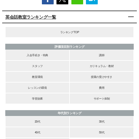
英会話教室ランキング一覧
ランキングTOP
評価項目別ランキング
入会手続き・特典
講師
スタッフ
カリキュラム・教材
教室環境
授業の受けやすさ
レッスンの環境
費用
学習効果
サポート体制
年代別ランキング
20代
30代
40代
50代