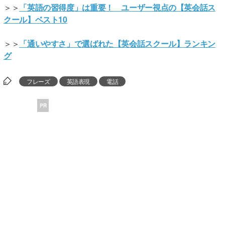
＞＞
「英語の習得度」は重要！ ユーザー視点の【英会話ス
クール】ベスト10
＞＞
「通いやすさ」で選ばれた【英会話スクール】ランキン
グ
フレーズ
英語表現
電話
PR