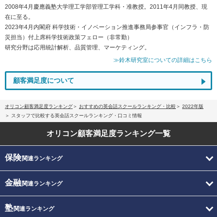
2008年4月慶應義塾大学理工学部管理工学科・准教授。2011年4月同教授、現
在に至る。
2023年4月内閣府 科学技術・イノベーション推進事務局参事官（インフラ・防
災担当）付上席科学技術政策フェロー（非常勤）
研究分野は応用統計解析、品質管理、マーケティング。
≫鈴木研究室についての詳細はこちら
顧客満足度について
オリコン顧客満足度ランキング
おすすめの英会話スクールランキング・比較
2022年版
スタッフで比較する英会話スクールランキング・口コミ情報
オリコン顧客満足度
ランキング一覧
保険
関連ランキング
金融
関連ランキング
塾
関連ランキング