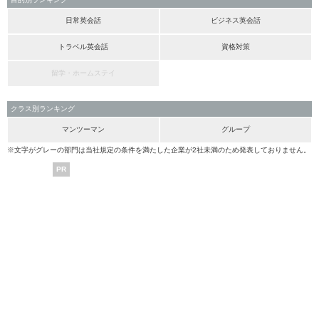
日常英会話
ビジネス英会話
トラベル英会話
資格対策
留学・ホームステイ
クラス別ランキング
マンツーマン
グループ
※文字がグレーの部門は当社規定の条件を満たした企業が2社未満のため発表しておりません。
PR