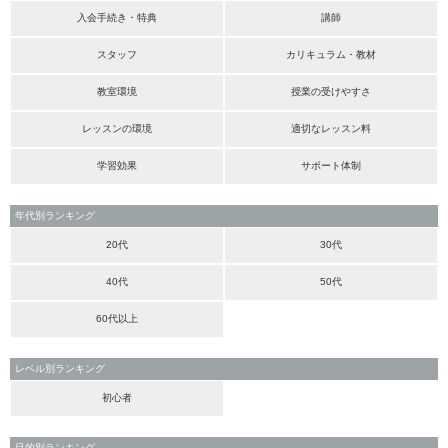
入会手続き・特典
講師
スタッフ
カリキュラム・教材
教室環境
授業の受けやすさ
レッスンの環境
適切なレッスン料
学習効果
サポート体制
年代別ランキング
20代
30代
40代
50代
60代以上
レベル別ランキング
初心者
目的別ランキング