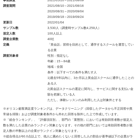
事前調査
2021/05/20～2021/08/09
調査期間
2021/08/10～2021/08/16
2020/08/31～2020/09/04
2019/09/18～2019/09/24
更新日
2022/01/04
サンプル数
3,530人（調査時サンプル数4,259人）
規定人数
100人以上
調査企業数
40社
定義
「英会話」習得を目的として、通学するスクールを運営してい
る企業
調査対象者
性別：指定なし
年齢：15～84歳
地域：全国
条件：以下すべての条件を満たす人
1)過去5年以内に、3か月以上英会話スクールに通学したことの
ある人
2)英会話スクールの選定に関与し、サービスに関する支払い金
額を把握している人
ただし、体験レッスンのみ利用した人は対象外とする
※オリコン顧客満足度ランキングは、データクリーニング（回収したデータから不正回答や異
常値を排除）および調査対象者条件から外れた回答を除外した上で作成しています。
※「総合ランキング」、「評価項目別」、部門の「業態別」においては有効回答者数が規定人
数を満たした企業のみランクイン対象となります。その他の部門においては有効回答者数が規
定人数の半数以上の企業がランクイン対象となります。
※総合得点が60.0点以上で、他人に薦めたくないと回答した人の割合が基準値以下の企業がラ