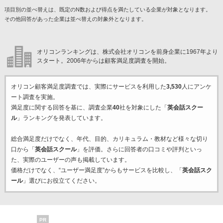
項目別の並べ替えは、既定のN数および得点を満たしている企業が対象となります。
その他回答があった企業は並べ替えの対象外となります。
オリコンランキングは、株式会社オリコンを前身企業に1967年より
スタート。2006年からは顧客満足度調査を開始。
オリコン顧客満足度調査では、実際にサービスを利用した
3,530
人にアンケ
ート調査を実施。
満足度に関する回答を基に、調査企業
40
社を対象にした「
英会話スクー
ル
」ランキングを発表しています。
総合満足度だけでなく、年代、目的、カリキュラム・教材など様々な切り
口から「
英会話スクール
」を評価。さらに回答者の口コミや評判といっ
た、実際のユーザーの声も掲載しています。
価格だけでなく、“ユーザー満足度”からもサービスを比較し、「
英会話スク
ール
」選びにお役立てください。
PR