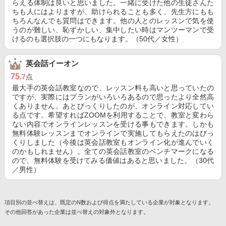
らえる体制は良いと思いました。一緒に受けた他の生徒さんた
ちも人にはよりますが、助けられることも多く、先生方にもも
ちろんなんでも質問はできます。他の人とのレッスンで気を使
うのが難しい、恥ずかしい、集中したい時はマンツーマンで受
けるのも選択肢の一つにもなります。（50代／女性）
英会話イーオン
75
.7
点
最大手の英会話教室なので、レッスン料も高いと思っていたの
ですが、実際にはプランがいろいろあるので思ったより全然高
くありません。あとびっくりしたのが、オンライン対応してい
る点です。希望すればZOOMを利用することで、教室と変わら
ない内容でオンラインレッスンを受ける事もできます。しかも
無料体験レッスンまでオンラインで実施してもらえたのはびっ
くりしました（今後は英会話教室もオンライン化が進んでいく
のかもしれません）。全ての英会話教室のベンチマークになる
ので、無料体験を受けてみる価値はあると思いました。（30代
／男性）
項目別の並べ替えは、既定のN数および得点を満たしている企業が対象となります。
その他回答があった企業は並べ替えの対象外となります。