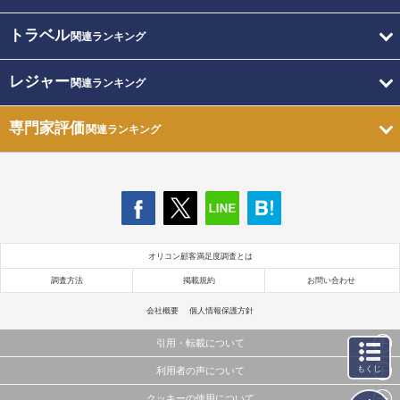
トラベル
関連ランキング
レジャー
関連ランキング
専門家評価
関連ランキング
オリコン顧客満足度調査とは
調査方法
掲載規約
お問い合わせ
会社概要
個人情報保護方針
引用・転載について
もくじ
利用者の声について
当サイトで公開されている情報（文字、写真、イラスト、画像データ等）及びこれらの配置・
編集および構造などについての著作権は株式会社oricon MEに帰属しております。
クッキーの使用について