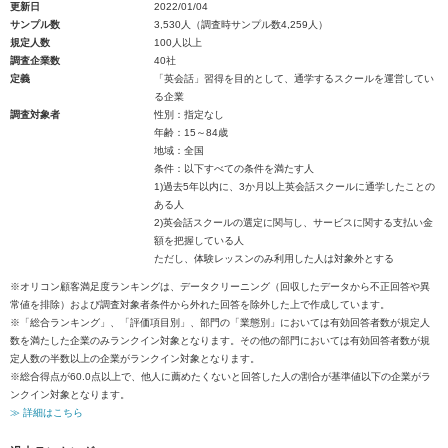
更新日
2022/01/04
サンプル数
3,530人（調査時サンプル数4,259人）
規定人数
100人以上
調査企業数
40社
定義
「英会話」習得を目的として、通学するスクールを運営してい
る企業
調査対象者
性別：指定なし
年齢：15～84歳
地域：全国
条件：以下すべての条件を満たす人
1)過去5年以内に、3か月以上英会話スクールに通学したことの
ある人
2)英会話スクールの選定に関与し、サービスに関する支払い金
額を把握している人
ただし、体験レッスンのみ利用した人は対象外とする
※オリコン顧客満足度ランキングは、データクリーニング（回収したデータから不正回答や異
常値を排除）および調査対象者条件から外れた回答を除外した上で作成しています。
※「総合ランキング」、「評価項目別」、部門の「業態別」においては有効回答者数が規定人
数を満たした企業のみランクイン対象となります。その他の部門においては有効回答者数が規
定人数の半数以上の企業がランクイン対象となります。
※総合得点が60.0点以上で、他人に薦めたくないと回答した人の割合が基準値以下の企業がラ
ンクイン対象となります。
≫ 詳細はこちら