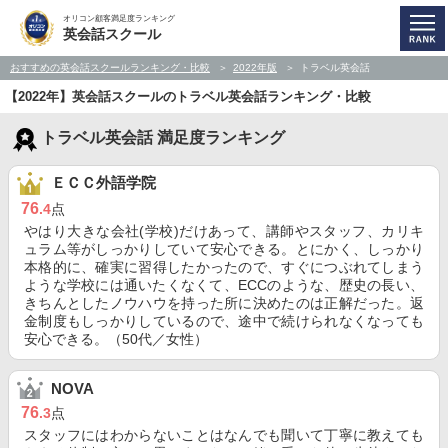
オリコン顧客満足度ランキング
英会話スクール
おすすめの英会話スクールランキング・比較
2022年版
トラベル英会話
【2022年】英会話スクールのトラベル英会話ランキング・比較
トラベル英会話 満足度ランキング
ＥＣＣ外語学院
76
.4
点
やはり大きな会社(学校)だけあって、講師やスタッフ、カリキ
ュラム等がしっかりしていて安心できる。とにかく、しっかり
本格的に、確実に習得したかったので、すぐにつぶれてしまう
ような学校には通いたくなくて、ECCのような、歴史の長い、
きちんとしたノウハウを持った所に決めたのは正解だった。返
金制度もしっかりしているので、途中で続けられなくなっても
安心できる。（50代／女性）
NOVA
76
.3
点
スタッフにはわからないことはなんでも聞いて丁寧に教えても