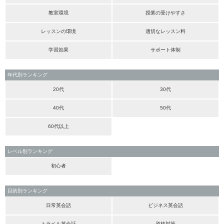
教室環境
授業の受けやすさ
レッスンの環境
適切なレッスン料
学習効果
サポート体制
年代別ランキング
20代
30代
40代
50代
60代以上
レベル別ランキング
初心者
目的別ランキング
日常英会話
ビジネス英会話
トラベル英会話
資格対策