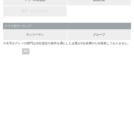
留学・ホームステイ
クラス別ランキング
マンツーマン
グループ
※文字がグレーの部門は当社規定の条件を満たした企業が2社未満のため発表しておりません。
PR