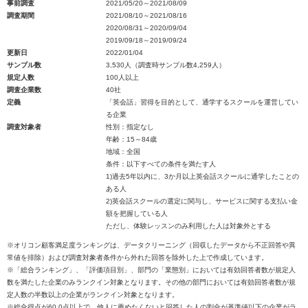
事前調査
2021/05/20～2021/08/09
調査期間
2021/08/10～2021/08/16
2020/08/31～2020/09/04
2019/09/18～2019/09/24
更新日
2022/01/04
サンプル数
3,530人（調査時サンプル数4,259人）
規定人数
100人以上
調査企業数
40社
定義
「英会話」習得を目的として、通学するスクールを運営してい
る企業
調査対象者
性別：指定なし
年齢：15～84歳
地域：全国
条件：以下すべての条件を満たす人
1)過去5年以内に、3か月以上英会話スクールに通学したことの
ある人
2)英会話スクールの選定に関与し、サービスに関する支払い金
額を把握している人
ただし、体験レッスンのみ利用した人は対象外とする
※オリコン顧客満足度ランキングは、データクリーニング（回収したデータから不正回答や異
常値を排除）および調査対象者条件から外れた回答を除外した上で作成しています。
※「総合ランキング」、「評価項目別」、部門の「業態別」においては有効回答者数が規定人
数を満たした企業のみランクイン対象となります。その他の部門においては有効回答者数が規
定人数の半数以上の企業がランクイン対象となります。
※総合得点が60.0点以上で、他人に薦めたくないと回答した人の割合が基準値以下の企業がラ