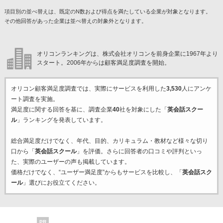
項目別の並べ替えは、既定のN数および得点を満たしている企業が対象となります。
その他回答があった企業は並べ替えの対象外となります。
オリコンランキングは、株式会社オリコンを前身企業に1967年より
スタート。2006年からは顧客満足度調査を開始。
オリコン顧客満足度調査では、実際にサービスを利用した
3,530
人にアンケ
ート調査を実施。
満足度に関する回答を基に、調査企業
40
社を対象にした「
英会話スクー
ル
」ランキングを発表しています。
総合満足度だけでなく、年代、目的、カリキュラム・教材など様々な切り
口から「
英会話スクール
」を評価。さらに回答者の口コミや評判といっ
た、実際のユーザーの声も掲載しています。
価格だけでなく、“ユーザー満足度”からもサービスを比較し、「
英会話スク
ール
」選びにお役立てください。
PR