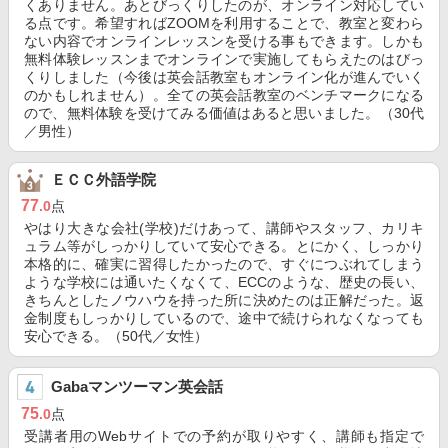
くありません。あとびっくりしたのが、オンライン対応してい
る点です。希望すればZOOMを利用することで、教室と変わら
ない内容でオンラインレッスンを受ける事もできます。しかも
無料体験レッスンまでオンラインで実施してもらえたのはびっ
くりしました（今後は英会話教室もオンライン化が進んでいく
のかもしれません）。全ての英会話教室のベンチマークになる
ので、無料体験を受けてみる価値はあると思いました。（30代
／男性）
ＥＣＣ外語学院
77
.0
点
やはり大きな会社(学校)だけあって、講師やスタッフ、カリキ
ュラム等がしっかりしていて安心できる。とにかく、しっかり
本格的に、確実に習得したかったので、すぐにつぶれてしまう
ような学校には通いたくなくて、ECCのような、歴史の長い、
きちんとしたノウハウを持った所に決めたのは正解だった。返
金制度もしっかりしているので、途中で続けられなくなっても
安心できる。（50代／女性）
Gabaマンツーマン英会話
75
.0
点
受講者用のWebサイトでの予約が取りやすく、講師も指定で