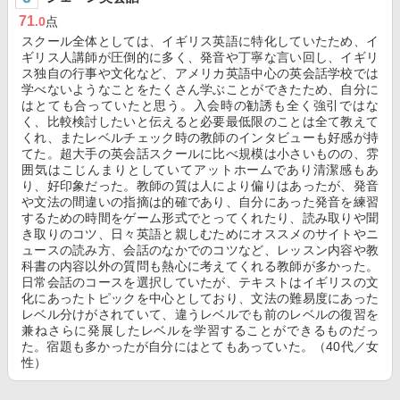
71
.0
点
スクール全体としては、イギリス英語に特化していたため、イ
ギリス人講師が圧倒的に多く、発音や丁寧な言い回し、イギリ
ス独自の行事や文化など、アメリカ英語中心の英会話学校では
学べないようなことをたくさん学ぶことができたため、自分に
はとても合っていたと思う。入会時の勧誘も全く強引ではな
く、比較検討したいと伝えると必要最低限のことは全て教えて
くれ、またレベルチェック時の教師のインタビューも好感が持
てた。超大手の英会話スクールに比べ規模は小さいものの、雰
囲気はこじんまりとしていてアットホームであり清潔感もあ
り、好印象だった。教師の質は人により偏りはあったが、発音
や文法の間違いの指摘は的確であり、自分にあった発音を練習
するための時間をゲーム形式でとってくれたり、読み取りや聞
き取りのコツ、日々英語と親しむためにオススメのサイトやニ
ュースの読み方、会話のなかでのコツなど、レッスン内容や教
科書の内容以外の質問も熱心に考えてくれる教師が多かった。
日常会話のコースを選択していたが、テキストはイギリスの文
化にあったトピックを中心としており、文法の難易度にあった
レベル分けがされていて、違うレベルでも前のレベルの復習を
兼ねさらに発展したレベルを学習することができるものだっ
た。宿題も多かったが自分にはとてもあっていた。（40代／女
性）