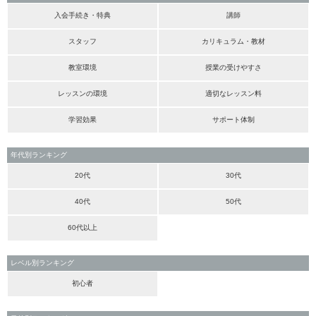
入会手続き・特典
講師
スタッフ
カリキュラム・教材
教室環境
授業の受けやすさ
レッスンの環境
適切なレッスン料
学習効果
サポート体制
年代別ランキング
20代
30代
40代
50代
60代以上
レベル別ランキング
初心者