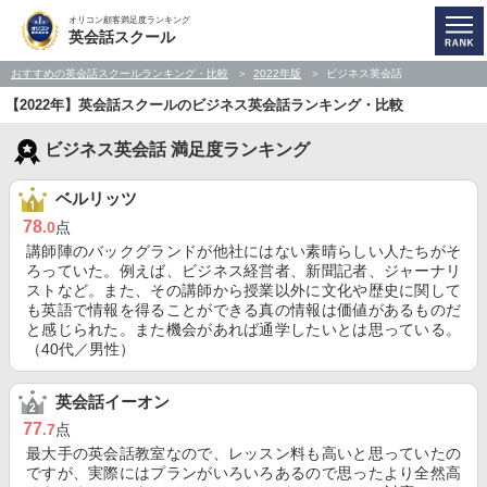
オリコン顧客満足度ランキング
英会話スクール
おすすめの英会話スクールランキング・比較
2022年版
ビジネス英会話
【2022年】英会話スクールのビジネス英会話ランキング・比較
ビジネス英会話 満足度ランキング
ベルリッツ
78
.0
点
講師陣のバックグランドが他社にはない素晴らしい人たちがそ
ろっていた。例えば、ビジネス経営者、新聞記者、ジャーナリ
ストなど。また、その講師から授業以外に文化や歴史に関して
も英語で情報を得ることができる真の情報は価値があるものだ
と感じられた。また機会があれば通学したいとは思っている。
（40代／男性）
英会話イーオン
77
.7
点
最大手の英会話教室なので、レッスン料も高いと思っていたの
ですが、実際にはプランがいろいろあるので思ったより全然高