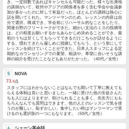
き、一定回数であればキャンセルも可能だった。様々な出身地
の講師がいて、欧州やアジアの関係者を多く含む学会や会議参
加が多かったのに対して有益だった。ほとんどの講師は熱心に
話を聞いてくれた。マンツーマンのため、レッスンの内容は自
分で選択、構成でき、学会前にリハーサル的なことをしたり、
関連分野のフリートークができた。細かい文法のミスの指摘等
は、どの程度お願いするかもあらかじめ決めることができ、最
初のうちは甘くしてもらってできるだけこちらが話せるように
する、慣れてきたら厳しめに指摘してもらう、という形にして
レッスンを続けていくことができた。日本人スタッフによる定
期的なカウンセリングでの要望、相談や、希望に合いそうな講
師の紹介を受けたことなどもありがたかった。（40代／女性）
NOVA
73
.4
点
スタッフにはわからないことはなんでも聞いて丁寧に教えても
らえる体制は良いと思いました。一緒に受けた他の生徒さんた
ちも人にはよりますが、助けられることも多く、先生方にもも
ちろんなんでも質問はできます。他の人とのレッスンで気を使
うのが難しい、恥ずかしい、集中したい時はマンツーマンで受
けるのも選択肢の一つにもなります。（50代／女性）
シェーン英会話