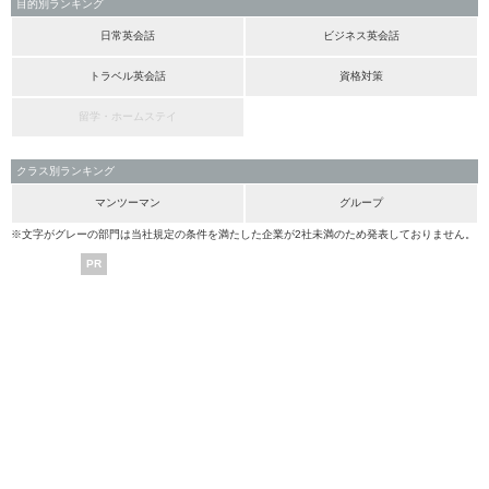
目的別ランキング
日常英会話
ビジネス英会話
トラベル英会話
資格対策
留学・ホームステイ
クラス別ランキング
マンツーマン
グループ
※文字がグレーの部門は当社規定の条件を満たした企業が2社未満のため発表しておりません。
PR