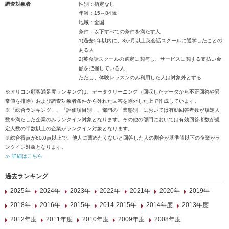
調査対象者
性別：指定なし
年齢：15～84歳
地域：全国
条件：以下すべての条件を満たす人
1)過去5年以内に、3か月以上英会話スクールに通学したことの
ある人
2)英会話スクールの選定に関与し、サービスに関する支払い金
額を把握している人
ただし、体験レッスンのみ利用した人は対象外とする
※オリコン顧客満足度ランキングは、データクリーニング（回収したデータから不正回答や異
常値を排除）および調査対象者条件から外れた回答を除外した上で作成しています。
※「総合ランキング」、「評価項目別」、部門の「業態別」においては有効回答者数が規定人
数を満たした企業のみランクイン対象となります。その他の部門においては有効回答者数が規
定人数の半数以上の企業がランクイン対象となります。
※総合得点が60.0点以上で、他人に薦めたくないと回答した人の割合が基準値以下の企業がラ
ンクイン対象となります。
≫ 詳細はこちら
過去ランキング
2025年
2024年
2023年
2022年
2021年
2020年
2019年
2018年
2016年
2015年
2014-2015年
2014年度
2013年度
2012年度
2011年度
2010年度
2009年度
2008年度