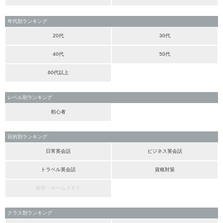
年代別ランキング
20代
30代
40代
50代
60代以上
レベル別ランキング
初心者
目的別ランキング
日常英会話
ビジネス英会話
トラベル英会話
資格対策
留学・ホームステイ
クラス別ランキング