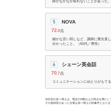
師がなかなか取れないことがあった。
NOVA
72
.0
点
細かな言い回しなど、講師に逐次直
分かったこと。（50代／男性）
シェーン英会話
70
.7
点
コミュニケーションにゆとりがもてる
項目別の並べ替えは、既定のN数および得点を満たし
その他回答があった企業は並べ替えの対象外となりま