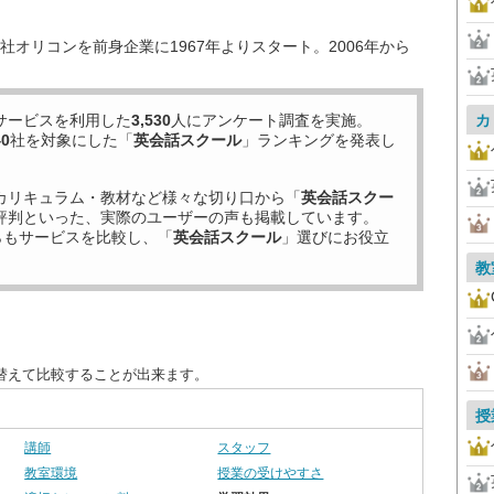
オリコンを前身企業に1967年よりスタート。2006年から
サービスを利用した
3,530
人にアンケート調査を実施。
カ
40
社を対象にした「
英会話スクール
」ランキングを発表し
カリキュラム・教材など様々な切り口から「
英会話スクー
評判といった、実際のユーザーの声も掲載しています。
らもサービスを比較し、「
英会話スクール
」選びにお役立
教
替えて比較することが出来ます。
授
講師
スタッフ
教室環境
授業の受けやすさ