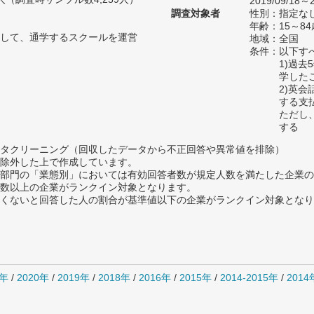
2019/09/18～2
調査対象者
性別：指定な
年齢：15～84
して、通学するスクールを運営
地域：全国
条件：以下す
1)過
学した
2)英
する支
ただし
する
タクリーニング（回収したデータから不正回答や異常値を排除）
除外した上で作成しています。
部門の「業態別」においては有効回答者数が規定人数を満たした企業の
数以上の企業がランクイン対象となります。
めたくないと回答した人の割合が基準値以下の企業がランクイン対象とな
1年
/
2020年
/
2019年
/
2018年
/
2016年
/
2015年
/
2014-2015年
/
201