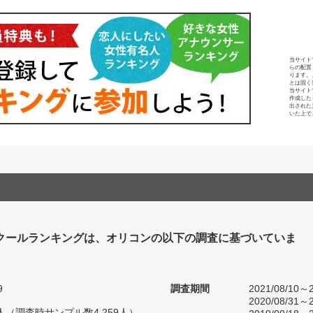
当サイト
らの配置
ります。
とは固く
当サイト
作成した
出された
いた上で
クールランキングは、オリコンの以下の調査に基づいていま
9
調査期間
2021/08/10～2
2020/08/31～2
30人（調査時サンプル数4,259人）