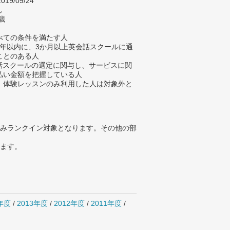
019/09/24
し
歳
べての条件を満たす人
去5年以内に、3か月以上英会話スクールに通
ことのある人
会話スクールの選定に関与し、サービスに関
払い金額を把握している人
、体験レッスンのみ利用した人は対象外と
みランクイン対象となります。その他の部
ります。
4年度
/
2013年度
/
2012年度
/
2011年度
/