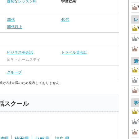
適切なレッスン料
学習効果
レ
30代
40代
60代以上
ビジネス英会話
トラベル英会話
留学・ホームステイ
適
グループ
業が2社未満のため発表しておりません。
学
話スクール
城県
秋田県
山形県
福島県