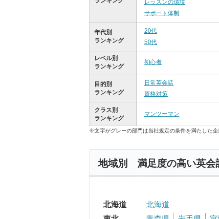
ランキング
レッスンの環境
サポート体制
20代
年代別
ランキング
50代
レベル別
初心者
ランキング
日常英会話
目的別
ランキング
資格対策
クラス別
マンツーマン
ランキング
※文字がグレーの部門は当社規定の条件を満たした企
地域別 満足度の高い英会
北海道
北海道
東北
青森県
岩手県
宮