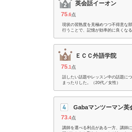
英会話イーオン
75
.6
点
現状の習熟度を見極めつつ不得意な
行うことで、記憶が効率的に良くなる
ＥＣＣ外語学院
75
.1
点
話したい話題やレッスン中の話題に
まったりした。（20代／女性）
Gabaマンツーマン英
73
.4
点
講師を選べる利点がある一方、講師に