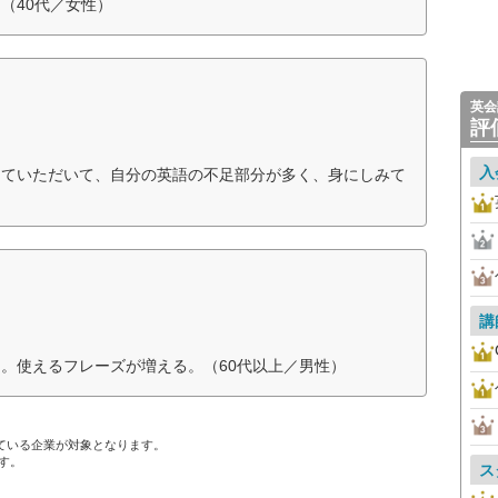
（40代／女性）
英会
評
入
していただいて、自分の英語の不足部分が多く、身にしみて
講
。使えるフレーズが増える。（60代以上／男性）
ている企業が対象となります。
す。
ス