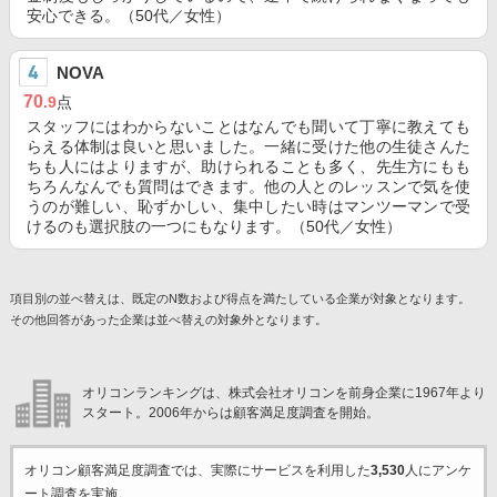
安心できる。（50代／女性）
NOVA
70
.9
点
スタッフにはわからないことはなんでも聞いて丁寧に教えても
らえる体制は良いと思いました。一緒に受けた他の生徒さんた
ちも人にはよりますが、助けられることも多く、先生方にもも
ちろんなんでも質問はできます。他の人とのレッスンで気を使
うのが難しい、恥ずかしい、集中したい時はマンツーマンで受
けるのも選択肢の一つにもなります。（50代／女性）
項目別の並べ替えは、既定のN数および得点を満たしている企業が対象となります。
その他回答があった企業は並べ替えの対象外となります。
オリコンランキングは、株式会社オリコンを前身企業に1967年より
スタート。2006年からは顧客満足度調査を開始。
オリコン顧客満足度調査では、実際にサービスを利用した
3,530
人にアンケ
ート調査を実施。