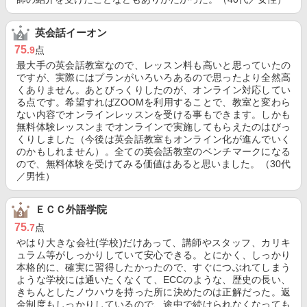
英会話イーオン
75
.9
点
最大手の英会話教室なので、レッスン料も高いと思っていたの
ですが、実際にはプランがいろいろあるので思ったより全然高
くありません。あとびっくりしたのが、オンライン対応してい
る点です。希望すればZOOMを利用することで、教室と変わら
ない内容でオンラインレッスンを受ける事もできます。しかも
無料体験レッスンまでオンラインで実施してもらえたのはびっ
くりしました（今後は英会話教室もオンライン化が進んでいく
のかもしれません）。全ての英会話教室のベンチマークになる
ので、無料体験を受けてみる価値はあると思いました。（30代
／男性）
ＥＣＣ外語学院
75
.7
点
やはり大きな会社(学校)だけあって、講師やスタッフ、カリキ
ュラム等がしっかりしていて安心できる。とにかく、しっかり
本格的に、確実に習得したかったので、すぐにつぶれてしまう
ような学校には通いたくなくて、ECCのような、歴史の長い、
きちんとしたノウハウを持った所に決めたのは正解だった。返
金制度もしっかりしているので、途中で続けられなくなっても