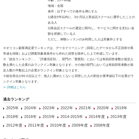
年齢：15～84歳
地域：全国
条件：以下すべての条件を満たす人
1)過去5年以内に、3か月以上英会話スクールに通学したことの
ある人
2)英会話スクールの選定に関与し、サービスに関する支払い金
額を把握している人
ただし、体験レッスンのみ利用した人は対象外とする
※オリコン顧客満足度ランキングは、データクリーニング（回収したデータから不正回答や異
常値を排除）および調査対象者条件から外れた回答を除外した上で作成しています。
※「総合ランキング」、「評価項目別」、部門の「業態別」においては有効回答者数が規定人
数を満たした企業のみランクイン対象となります。その他の部門においては有効回答者数が規
定人数の半数以上の企業がランクイン対象となります。
※総合得点が60.0点以上で、他人に薦めたくないと回答した人の割合が基準値以下の企業がラ
ンクイン対象となります。
≫ 詳細はこちら
過去ランキング
2025年
2024年
2023年
2022年
2021年
2020年
2019年
2018年
2016年
2015年
2014-2015年
2014年度
2013年度
2012年度
2011年度
2010年度
2009年度
2008年度