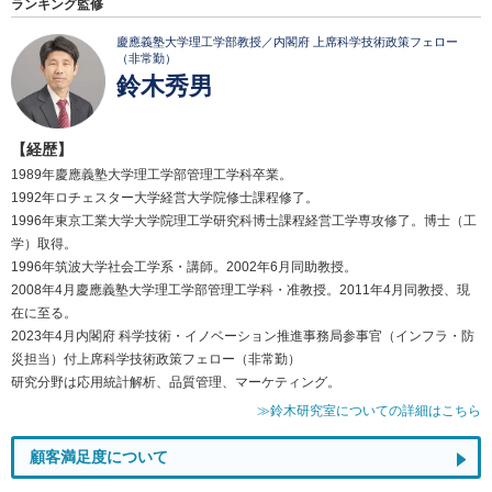
ランキング監修
慶應義塾大学理工学部教授／内閣府 上席科学技術政策フェロー
（非常勤）
鈴木秀男
【経歴】
1989年慶應義塾大学理工学部管理工学科卒業。
1992年ロチェスター大学経営大学院修士課程修了。
1996年東京工業大学大学院理工学研究科博士課程経営工学専攻修了。博士（工
学）取得。
1996年筑波大学社会工学系・講師。2002年6月同助教授。
2008年4月慶應義塾大学理工学部管理工学科・准教授。2011年4月同教授、現
在に至る。
2023年4月内閣府 科学技術・イノベーション推進事務局参事官（インフラ・防
災担当）付上席科学技術政策フェロー（非常勤）
研究分野は応用統計解析、品質管理、マーケティング。
≫鈴木研究室についての詳細はこちら
顧客満足度について