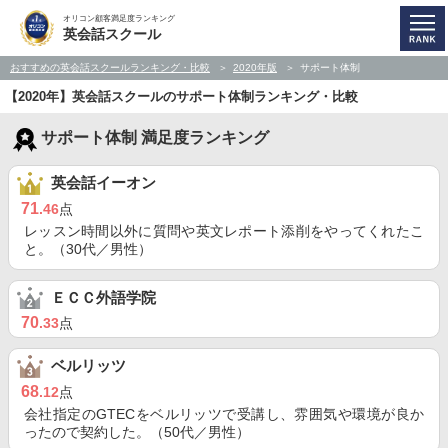
オリコン顧客満足度ランキング
英会話スクール
おすすめの英会話スクールランキング・比較
2020年版
サポート体制
【2020年】英会話スクールのサポート体制ランキング・比較
サポート体制 満足度ランキング
英会話イーオン
71
.46
点
レッスン時間以外に質問や英文レポート添削をやってくれたこ
と。（30代／男性）
ＥＣＣ外語学院
70
.33
点
ベルリッツ
68
.12
点
会社指定のGTECをベルリッツで受講し、雰囲気や環境が良か
ったので契約した。（50代／男性）