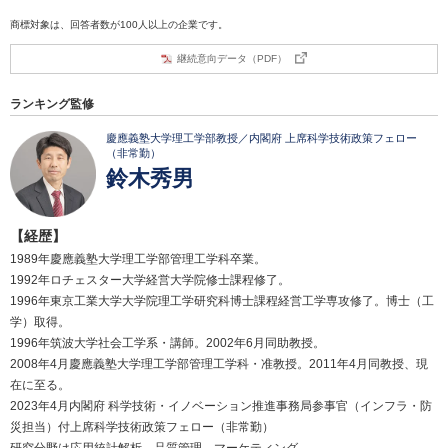
商標対象は、回答者数が100人以上の企業です。
継続意向データ（PDF）
ランキング監修
慶應義塾大学理工学部教授／内閣府 上席科学技術政策フェロー
（非常勤）
鈴木秀男
【経歴】
1989年慶應義塾大学理工学部管理工学科卒業。
1992年ロチェスター大学経営大学院修士課程修了。
1996年東京工業大学大学院理工学研究科博士課程経営工学専攻修了。博士（工
学）取得。
1996年筑波大学社会工学系・講師。2002年6月同助教授。
2008年4月慶應義塾大学理工学部管理工学科・准教授。2011年4月同教授、現
在に至る。
2023年4月内閣府 科学技術・イノベーション推進事務局参事官（インフラ・防
災担当）付上席科学技術政策フェロー（非常勤）
研究分野は応用統計解析、品質管理、マーケティング。