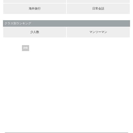
海外旅行
日常会話
クラス別ランキング
少人数
マンツーマン
PR