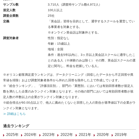
サンプル数
3,710人（調査時サンプル数4,972人）
規定人数
100人以上
調査企業数
25社
定義
「英会話」習得を目的として、通学するスクールを運営してい
る事業者を対象とする。
※オンライン英会話は対象外とする。
調査対象者
性別：指定なし
年齢：15歳以上
地域：全国
条件：過去5年以内に、3ヶ月以上英会話スクールに通学したこ
とのある人（※体験のみは除く） その際、英会話スクールの選
定に関与し、料金を把握している人。
※オリコン顧客満足度ランキングは、データクリーニング（回収したデータから不正回答や異
常値を排除）および調査対象者条件から外れた回答を除外した上で作成しています。
※「総合ランキング」、「評価項目別」、部門の「業態別」においては有効回答者数が規定人
数を満たした企業のみランクイン対象となります。その他の部門においては有効回答者数が規
定人数の半数以上の企業がランクイン対象となります。
※総合得点が60.00点以上で、他人に薦めたくないと回答した人の割合が基準値以下の企業がラ
ンクイン対象となります。
≫ 詳細はこちら
過去ランキング
2025年
2024年
2023年
2022年
2021年
2020年
2019年