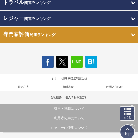
トラベル
関連ランキング
レジャー
関連ランキング
専門家評価
関連ランキング
オリコン顧客満足度調査とは
調査方法
掲載規約
お問い合わせ
会社概要
個人情報保護方針
引用・転載について
もくじ
利用者の声について
当サイトで公開されている情報（文字、写真、イラスト、画像データ等）及びこれらの配置・
編集および構造などについての著作権は株式会社oricon MEに帰属しております。
クッキーの使用について
当サイトに掲載している内容はすべてサービスの利用者が提出された見解・感想です。
これらの情報を権利者の許可なく無断転載・複製などの二次利用を行うことは固く禁じており
Top
弊社が内容について正確性を含め一切保証するものではありません。
ます。