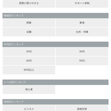
授業の受けやすさ
サポート体制
地域別ランキング
関東
東海
近畿
九州・沖縄
年代別ランキング
20代
30代
40代
50代
60代以上
レベル別ランキング
初心者
目的別ランキング
ビジネス
資格対策