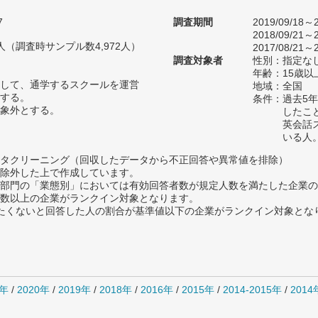
7
調査期間
2019/09/18～2
2018/09/21～2
10人（調査時サンプル数4,972人）
2017/08/21～2
調査対象者
性別：指定な
年齢：15歳以
して、通学するスクールを運営
地域：全国
する。
条件：過去5
象外とする。
したこ
英会話
いる人
タクリーニング（回収したデータから不正回答や異常値を排除）
除外した上で作成しています。
部門の「業態別」においては有効回答者数が規定人数を満たした企業の
数以上の企業がランクイン対象となります。
薦めたくないと回答した人の割合が基準値以下の企業がランクイン対象とな
1年
/
2020年
/
2019年
/
2018年
/
2016年
/
2015年
/
2014-2015年
/
201