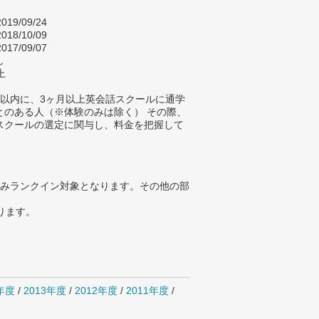
019/09/24
018/10/09
017/09/07
し
上
年以内に、3ヶ月以上英会話スクールに通学
とのある人（※体験のみは除く） その際、
スクールの選定に関与し、料金を把握して
。
みランクイン対象となります。その他の部
ります。
4年度
/
2013年度
/
2012年度
/
2011年度
/