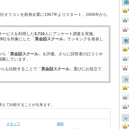
講
オリコンを前身企業に1967年よりスタート。2006年から
サービスを利用した
3,710
人にアンケート調査を実施。
25
社を対象にした「
英会話スクール
」ランキングを発表し
教
から「
英会話スクール
」を評価。さらに回答者の口コミや
掲載しています。
からも比較することで「
英会話スクール
」選びにお役立て
カ
替えて比較することが出来ます。
レ
スタッフ
講師