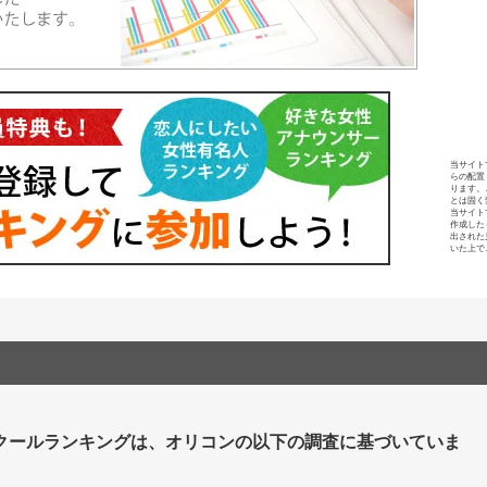
当サイト
らの配置
ります。
とは固く
当サイト
作成した
出された
いた上で
クールランキングは、オリコンの以下の調査に基づいていま