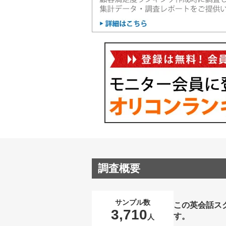
調査概要
サンプル数
この英会話ス
3,710
す。
人