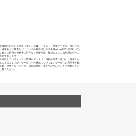
で公開されている情報（文字、写真、イラスト、画像データ等）及びこれ
・編集および構造などについての著作権は株式会社oricon MEに帰属してお
これらの情報を権利者の許可なく無断転載・複製などの二次利用を行うこ
禁じております。
で掲載しているすべての情報やデータは、当社の調査に基づいた結果から
ものとなりますが、サービスへの感想については、サービスの利用者が提
見解・感想となっており、当社の見解・意見ではないことをご理解いただ
ご覧ください。