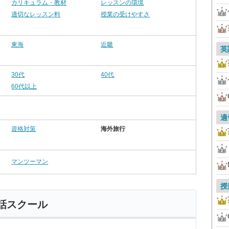
カリキュラム・教材
レッスンの環境
適切なレッスン料
授業の受けやすさ
東海
近畿
英
30代
40代
60代以上
適
資格対策
海外旅行
マンツーマン
授
話スクール