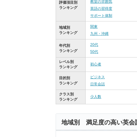
教室の雰囲気
評価項目別
ランキング
英語の習得度
サポート体制
関東
地域別
ランキング
九州・沖縄
20代
年代別
ランキング
50代
レベル別
初心者
ランキング
ビジネス
目的別
ランキング
日常会話
クラス別
少人数
ランキング
地域別 満足度の高い英会