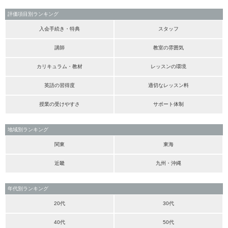
評価項目別ランキング
入会手続き・特典
スタッフ
講師
教室の雰囲気
カリキュラム・教材
レッスンの環境
英語の習得度
適切なレッスン料
授業の受けやすさ
サポート体制
地域別ランキング
関東
東海
近畿
九州・沖縄
年代別ランキング
20代
30代
40代
50代