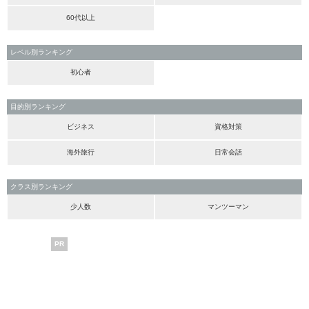
60代以上
レベル別ランキング
初心者
目的別ランキング
ビジネス
資格対策
海外旅行
日常会話
クラス別ランキング
少人数
マンツーマン
PR