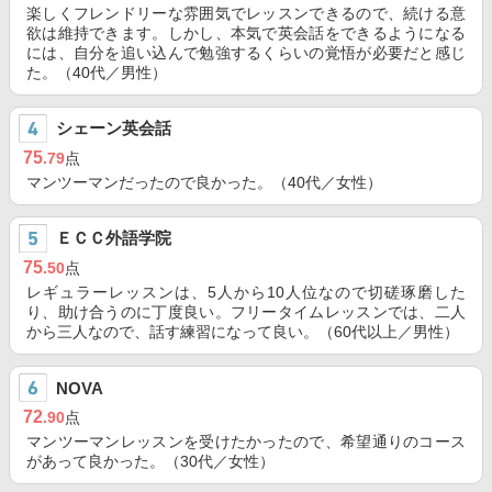
楽しくフレンドリーな雰囲気でレッスンできるので、続ける意
欲は維持できます。しかし、本気で英会話をできるようになる
には、自分を追い込んで勉強するくらいの覚悟が必要だと感じ
た。（40代／男性）
シェーン英会話
75
.79
点
マンツーマンだったので良かった。（40代／女性）
ＥＣＣ外語学院
75
.50
点
レギュラーレッスンは、5人から10人位なので切磋琢磨した
り、助け合うのに丁度良い。フリータイムレッスンでは、二人
から三人なので、話す練習になって良い。（60代以上／男性）
NOVA
72
.90
点
マンツーマンレッスンを受けたかったので、希望通りのコース
があって良かった。（30代／女性）