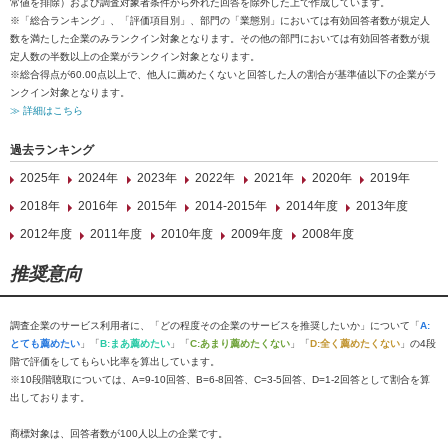
常値を排除）および調査対象者条件から外れた回答を除外した上で作成しています。
※「総合ランキング」、「評価項目別」、部門の「業態別」においては有効回答者数が規定人
数を満たした企業のみランクイン対象となります。その他の部門においては有効回答者数が規
定人数の半数以上の企業がランクイン対象となります。
※総合得点が60.00点以上で、他人に薦めたくないと回答した人の割合が基準値以下の企業がラ
ンクイン対象となります。
≫ 詳細はこちら
過去ランキング
2025年
2024年
2023年
2022年
2021年
2020年
2019年
2018年
2016年
2015年
2014-2015年
2014年度
2013年度
2012年度
2011年度
2010年度
2009年度
2008年度
推奨意向
調査企業のサービス利用者に、「どの程度その企業のサービスを推奨したいか」について「
A:
とても薦めたい
」「
B:まあ薦めたい
」「
C:あまり薦めたくない
」「
D:全く薦めたくない
」の4段
階で評価をしてもらい比率を算出しています。
※10段階聴取については、A=9-10回答、B=6-8回答、C=3-5回答、D=1-2回答として割合を算
出しております。
商標対象は、回答者数が100人以上の企業です。