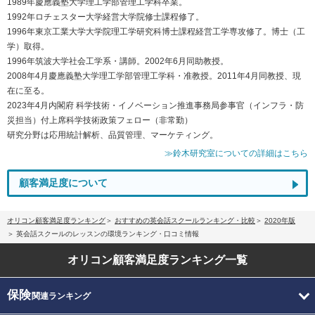
1989年慶應義塾大学理工学部管理工学科卒業。
1992年ロチェスター大学経営大学院修士課程修了。
1996年東京工業大学大学院理工学研究科博士課程経営工学専攻修了。博士（工
学）取得。
1996年筑波大学社会工学系・講師。2002年6月同助教授。
2008年4月慶應義塾大学理工学部管理工学科・准教授。2011年4月同教授、現
在に至る。
2023年4月内閣府 科学技術・イノベーション推進事務局参事官（インフラ・防
災担当）付上席科学技術政策フェロー（非常勤）
研究分野は応用統計解析、品質管理、マーケティング。
≫鈴木研究室についての詳細はこちら
顧客満足度について
オリコン顧客満足度ランキング
おすすめの英会話スクールランキング・比較
2020年版
英会話スクールのレッスンの環境ランキング・口コミ情報
オリコン顧客満足度
ランキング一覧
保険
関連ランキング