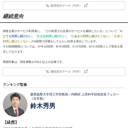
推奨意向データ（PDF）
継続意向
調査企業のサービス利用者に、「どの程度その企業のサービスを継続したいか」について「
A:
とても利用し続けたい
」「
B:まあ利用し続けたい
」「
C:あまり利用し続けたくない
」「
D:全く
利用し続けたくない
」の4段階で評価をしてもらい比率を算出しています。
※10段階聴取については、A=9-10回答、B=6-8回答、C=3-5回答、D=1-2回答として割合を算
出しております。
商標対象は、回答者数が100人以上の企業です。
継続意向データ（PDF）
ランキング監修
慶應義塾大学理工学部教授／内閣府 上席科学技術政策フェロー
（非常勤）
鈴木秀男
【経歴】