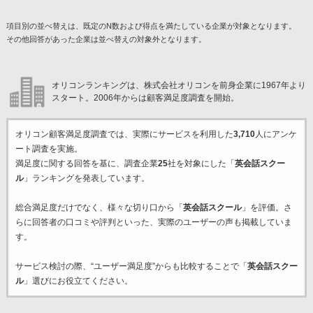
項目別の並べ替えは、既定のN数および得点を満たしている企業が対象となります。
その他回答があった企業は並べ替えの対象外となります。
オリコンランキングは、株式会社オリコンを前身企業に1967年より
スタート。2006年からは顧客満足度調査を開始。
オリコン顧客満足度調査では、実際にサービスを利用した
3,710
人にアンケ
ート調査を実施。
満足度に関する回答を基に、調査企業
25
社を対象にした「
英会話スクー
ル
」ランキングを発表しています。
総合満足度だけでなく、様々な切り口から「
英会話スクール
」を評価。さ
らに回答者の口コミや評判といった、実際のユーザーの声も掲載していま
す。
サービス検討の際、“ユーザー満足度”からも比較することで「
英会話スクー
ル
」選びにお役立てください。