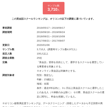
サンプル数
3,710
人
この英会話スクールランキングは、オリコンの以下の調査に基づいています。
事前調査
2019/05/17～2019/09/17
調査期間
2019/09/18～2019/09/24
2018/09/21～2018/10/09
2017/08/21～2017/09/07
更新日
2020/01/06
サンプル数
3,710人（調査時サンプル数4,972人）
規定人数
100人以上
調査企業数
25社
定義
「英会話」習得を目的として、通学するスクールを運営してい
る事業者を対象とする。
※オンライン英会話は対象外とする。
調査対象者
性別：指定なし
年齢：15歳以上
地域：全国
条件：過去5年以内に、3ヶ月以上英会話スクールに通学したこ
とのある人（※体験のみは除く） その際、英会話スクールの選
定に関与し、料金を把握している人。
※オリコン顧客満足度ランキングは、データクリーニング（回収したデータから不正回答や異