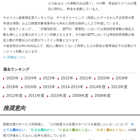
とのある人（※体験のみは除く） その際、英会話スクールの選
定に関与し、料金を把握している人。
※オリコン顧客満足度ランキングは、データクリーニング（回収したデータから不正回答や異
常値を排除）および調査対象者条件から外れた回答を除外した上で作成しています。
※「総合ランキング」、「評価項目別」、部門の「業態別」においては有効回答者数が規定人
数を満たした企業のみランクイン対象となります。その他の部門においては有効回答者数が規
定人数の半数以上の企業がランクイン対象となります。
※総合得点が60.00点以上で、他人に薦めたくないと回答した人の割合が基準値以下の企業がラ
ンクイン対象となります。
≫ 詳細はこちら
過去ランキング
2025年
2024年
2023年
2022年
2021年
2020年
2019年
2018年
2016年
2015年
2014-2015年
2014年度
2013年度
2012年度
2011年度
2010年度
2009年度
2008年度
推奨意向
調査企業のサービス利用者に、「どの程度その企業のサービスを推奨したいか」について「
A:
とても薦めたい
」「
B:まあ薦めたい
」「
C:あまり薦めたくない
」「
D:全く薦めたくない
」の4段
階で評価をしてもらい比率を算出しています。