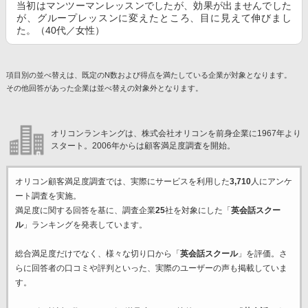
当初はマンツーマンレッスンでしたが、効果が出ませんでした
が、グループレッスンに変えたところ、目に見えて伸びまし
た。（40代／女性）
項目別の並べ替えは、既定のN数および得点を満たしている企業が対象となります。
その他回答があった企業は並べ替えの対象外となります。
オリコンランキングは、株式会社オリコンを前身企業に1967年より
スタート。2006年からは顧客満足度調査を開始。
オリコン顧客満足度調査では、実際にサービスを利用した
3,710
人にアンケ
ート調査を実施。
満足度に関する回答を基に、調査企業
25
社を対象にした「
英会話スクー
ル
」ランキングを発表しています。
総合満足度だけでなく、様々な切り口から「
英会話スクール
」を評価。さ
らに回答者の口コミや評判といった、実際のユーザーの声も掲載していま
す。