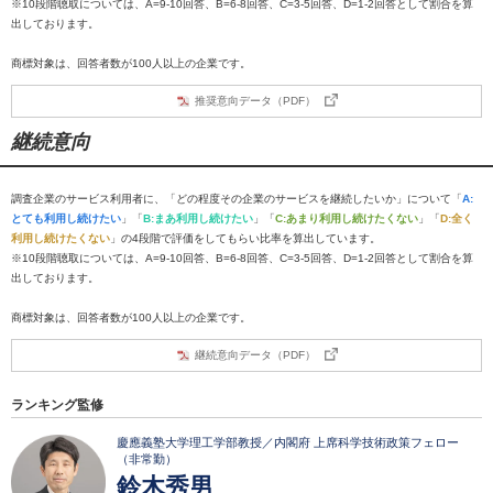
※10段階聴取については、A=9-10回答、B=6-8回答、C=3-5回答、D=1-2回答として割合を算
出しております。
商標対象は、回答者数が100人以上の企業です。
推奨意向データ（PDF）
継続意向
調査企業のサービス利用者に、「どの程度その企業のサービスを継続したいか」について「
A:
とても利用し続けたい
」「
B:まあ利用し続けたい
」「
C:あまり利用し続けたくない
」「
D:全く
利用し続けたくない
」の4段階で評価をしてもらい比率を算出しています。
※10段階聴取については、A=9-10回答、B=6-8回答、C=3-5回答、D=1-2回答として割合を算
出しております。
商標対象は、回答者数が100人以上の企業です。
継続意向データ（PDF）
ランキング監修
慶應義塾大学理工学部教授／内閣府 上席科学技術政策フェロー
（非常勤）
鈴木秀男