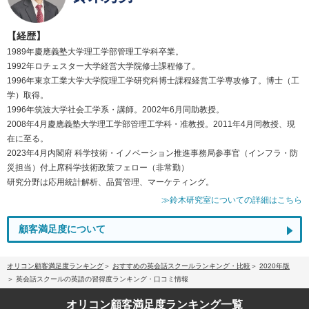
【経歴】
1989年慶應義塾大学理工学部管理工学科卒業。
1992年ロチェスター大学経営大学院修士課程修了。
1996年東京工業大学大学院理工学研究科博士課程経営工学専攻修了。博士（工
学）取得。
1996年筑波大学社会工学系・講師。2002年6月同助教授。
2008年4月慶應義塾大学理工学部管理工学科・准教授。2011年4月同教授、現
在に至る。
2023年4月内閣府 科学技術・イノベーション推進事務局参事官（インフラ・防
災担当）付上席科学技術政策フェロー（非常勤）
研究分野は応用統計解析、品質管理、マーケティング。
≫鈴木研究室についての詳細はこちら
顧客満足度について
オリコン顧客満足度ランキング
おすすめの英会話スクールランキング・比較
2020年版
英会話スクールの英語の習得度ランキング・口コミ情報
オリコン顧客満足度
ランキング一覧