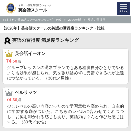
オリコン顧客満足度ランキング
英会話スクール
おすすめの英会話スクールランキング・比較
2020年版
英語の習得度
【2020年】英会話スクールの英語の習得度ランキング・比較
英語の習得度 満足度ランキング
英会話イーオン
74
.50
点
グループレッスンの通常プランでもある程度自分ひとりでやる
よりも効果が感じられ、気を張り詰めずに受講できるのが上達
につながっている。（30代／男性）
ベルリッツ
74
.36
点
少しレベルの高い内容だったので学習意欲を高められ、自主的
に学習する癖がついた。こちらのレベルに合わせてくれつつ
も、お尻を叩かれる感じもあり、英語力はぐんと伸びた感じは
する。（30代／女性）