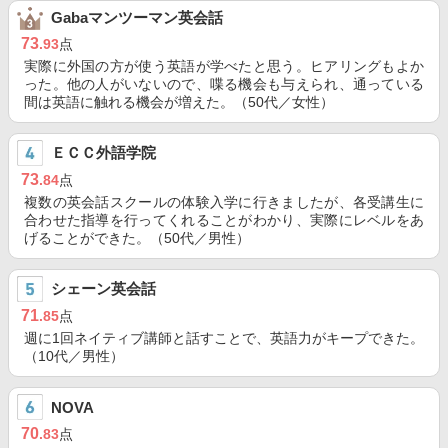
Gabaマンツーマン英会話
73
.93
点
実際に外国の方が使う英語が学べたと思う。ヒアリングもよか
った。他の人がいないので、喋る機会も与えられ、通っている
間は英語に触れる機会が増えた。（50代／女性）
ＥＣＣ外語学院
73
.84
点
複数の英会話スクールの体験入学に行きましたが、各受講生に
合わせた指導を行ってくれることがわかり、実際にレベルをあ
げることができた。（50代／男性）
シェーン英会話
71
.85
点
週に1回ネイティブ講師と話すことで、英語力がキープできた。
（10代／男性）
NOVA
70
.83
点