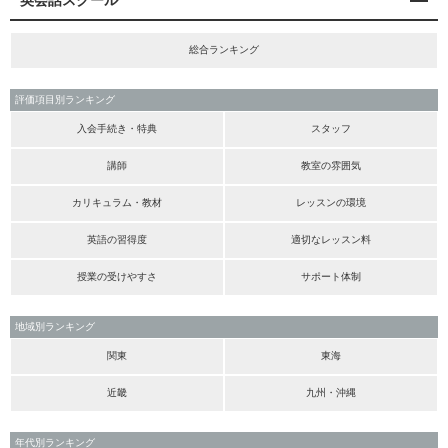
英会話スクール
総合ランキング
評価項目別ランキング
入会手続き・特典
スタッフ
講師
教室の雰囲気
カリキュラム・教材
レッスンの環境
英語の習得度
適切なレッスン料
授業の受けやすさ
サポート体制
地域別ランキング
関東
東海
近畿
九州・沖縄
年代別ランキング