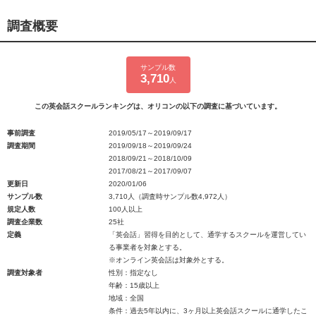
調査概要
サンプル数
3,710
人
この英会話スクールランキングは、オリコンの以下の調査に基づいています。
事前調査
2019/05/17～2019/09/17
調査期間
2019/09/18～2019/09/24
2018/09/21～2018/10/09
2017/08/21～2017/09/07
更新日
2020/01/06
サンプル数
3,710人（調査時サンプル数4,972人）
規定人数
100人以上
調査企業数
25社
定義
「英会話」習得を目的として、通学するスクールを運営してい
る事業者を対象とする。
※オンライン英会話は対象外とする。
調査対象者
性別：指定なし
年齢：15歳以上
地域：全国
条件：過去5年以内に、3ヶ月以上英会話スクールに通学したこ