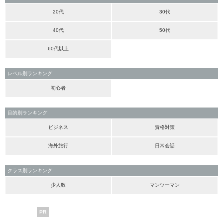
20代
30代
40代
50代
60代以上
レベル別ランキング
初心者
目的別ランキング
ビジネス
資格対策
海外旅行
日常会話
クラス別ランキング
少人数
マンツーマン
PR