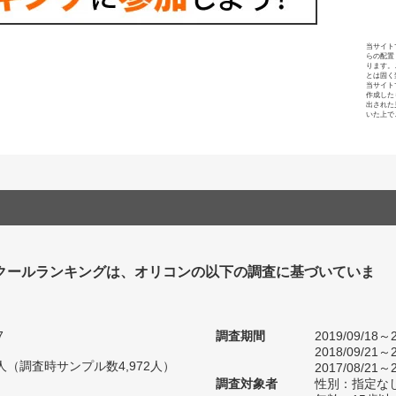
当サイト
らの配置
ります。
とは固く
当サイト
作成した
出された
いた上で
クールランキングは、オリコンの以下の調査に基づいていま
7
調査期間
2019/09/18～2
2018/09/21～2
10人（調査時サンプル数4,972人）
2017/08/21～2
調査対象者
性別：指定な