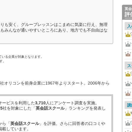
英会
評
よりも安く、グループレッスンはこまめに気楽に行え、無理
入
地もみんなが通いやすいところにあり、地方でも不自由はな
ている企業が対象となります。
す。
ス
オリコンを前身企業に1967年よりスタート。2006年から
サービスを利用した
3,710
人にアンケート調査を実施。
講
25
社を対象にした「
英会話スクール
」ランキングを発表し
から「
英会話スクール
」を評価。さらに回答者の口コミや
掲載しています。