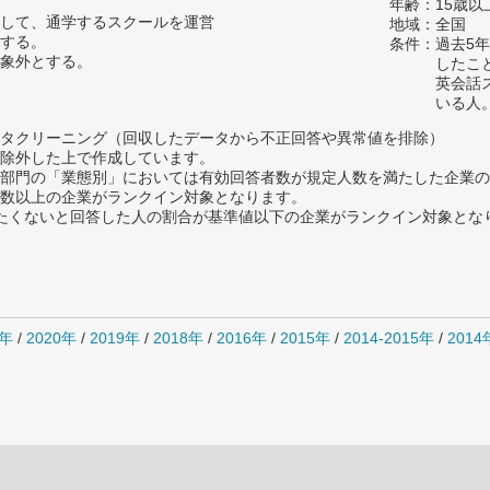
年齢：15歳以
して、通学するスクールを運営
地域：全国
する。
条件：過去5
象外とする。
したこ
英会話
いる人
タクリーニング（回収したデータから不正回答や異常値を排除）
除外した上で作成しています。
部門の「業態別」においては有効回答者数が規定人数を満たした企業の
数以上の企業がランクイン対象となります。
薦めたくないと回答した人の割合が基準値以下の企業がランクイン対象とな
1年
/
2020年
/
2019年
/
2018年
/
2016年
/
2015年
/
2014-2015年
/
201