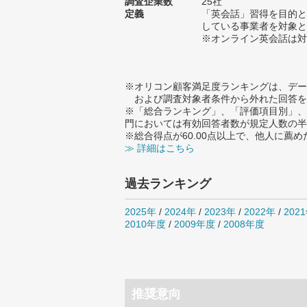
調査企業数
25社
定義
「英会話」習得を目的と
している事業者を対象と
※オンライン英会話は対
※オリコン顧客満足度ランキングは、デー
および調査対象者条件から外れた回答を
※「総合ランキング」、「評価項目別」、
門においては有効回答者数が規定人数の半
※総合得点が60.00点以上で、他人に
≫ 詳細はこちら
過去ランキング
2025年
/
2024年
/
2023年
/
2022年
/
202
2010年度
/
2009年度
/
2008年度
推奨意向