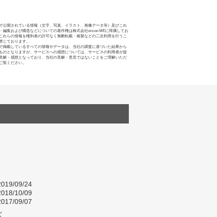
で公開されている情報（文字、写真、イラスト、画像データ等）及びこれ
・編集および構造などについての著作権は株式会社oricon MEに帰属してお
これらの情報を権利者の許可なく無断転載・複製などの二次利用を行うこ
禁じております。
で掲載しているすべての情報やデータは、当社の調査に基づいた結果から
ものとなりますが、サービスへの感想については、サービスの利用者が提
見解・感想となっており、当社の見解・意見ではないことをご理解いただ
ご覧ください。
019/09/24
018/10/09
017/09/07
し