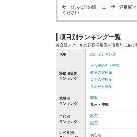
サービス検討の際、“ユーザー満足度”
ください。
項目別ランキング一覧
英会話スクールの顧客満足度を項目別に並び
TOP
総合ランキング
入会手続き・特典
教室の雰囲気
評価項目別
ランキング
英語の習得度
サポート体制
関東
地域別
ランキング
九州・沖縄
20代
年代別
ランキング
50代
レベル別
初心者