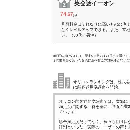
英会話イーオン
74
.67
点
月額料金はそれなりに高いものの他
なくレベルアップできる。また、立
い。（30代／男性）
項目別の並べ替えは、既定のN数および得点を満たし
その他回答があった企業は並べ替えの対象外となりま
オリコンランキングは、株式会社
は顧客満足度調査を開始。
オリコン顧客満足度調査では、実際に
満足度に関する回答を基に、調査企業
ています。
総合満足度だけでなく、様々な切り口
評判といった、実際のユーザーの声も