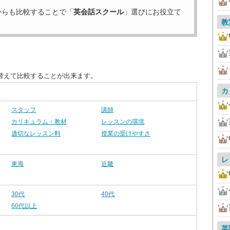
からも比較することで「
英会話スクール
」選びにお役立て
教
替えて比較することが出来ます。
カ
スタッフ
講師
カリキュラム・教材
レッスンの環境
適切なレッスン料
授業の受けやすさ
レ
東海
近畿
30代
40代
60代以上
英