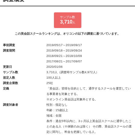
サンプル数
3,710
人
この英会話スクールランキングは、オリコンの以下の調査に基づいています。
事前調査
2019/05/17～2019/09/17
調査期間
2019/09/18～2019/09/24
2018/09/21～2018/10/09
2017/08/21～2017/09/07
更新日
2020/01/06
サンプル数
3,710人（調査時サンプル数4,972人）
規定人数
100人以上
調査企業数
25社
定義
「英会話」習得を目的として、通学するスクールを運営してい
る事業者を対象とする。
※オンライン英会話は対象外とする。
調査対象者
性別：指定なし
年齢：15歳以上
地域：全国
条件：過去5年以内に、3ヶ月以上英会話スクールに通学したこ
とのある人（※体験のみは除く） その際、英会話スクールの選
定に関与し、料金を把握している人。