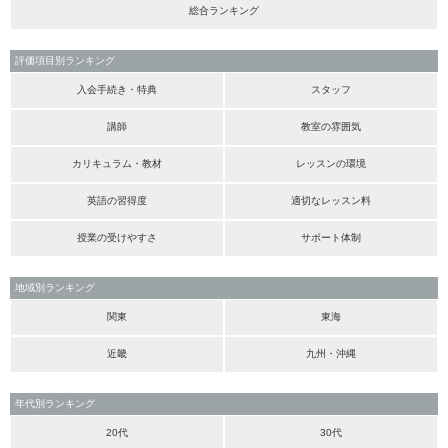
総合ランキング
評価項目別ランキング
入会手続き・特典
スタッフ
講師
教室の雰囲気
カリキュラム・教材
レッスンの環境
英語の習得度
適切なレッスン料
授業の受けやすさ
サポート体制
地域別ランキング
関東
東海
近畿
九州・沖縄
年代別ランキング
20代
30代