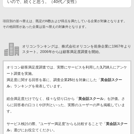
いので、続くと思う。（40代／女性）
項目別の並べ替えは、既定のN数および得点を満たしている企業が対象となります。
その他回答があった企業は並べ替えの対象外となります。
オリコンランキングは、株式会社オリコンを前身企業に1967年より
スタート。2006年からは顧客満足度調査を開始。
オリコン顧客満足度調査では、実際にサービスを利用した
3,710
人にアンケ
ート調査を実施。
満足度に関する回答を基に、調査企業
25
社を対象にした「
英会話スクー
ル
」ランキングを発表しています。
総合満足度だけでなく、様々な切り口から「
英会話スクール
」を評価。さ
らに回答者の口コミや評判といった、実際のユーザーの声も掲載していま
す。
サービス検討の際、“ユーザー満足度”からも比較することで「
英会話スクー
ル
」選びにお役立てください。