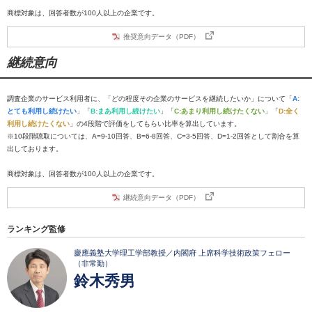
商標対象は、回答者数が100人以上の企業です。
推奨意向データ（PDF）
継続意向
調査企業のサービス利用者に、「どの程度その企業のサービスを継続したいか」について「
A:
とても利用し続けたい
」「
B:まあ利用し続けたい
」「
C:あまり利用し続けたくない
」「
D:全く
利用し続けたくない
」の4段階で評価をしてもらい比率を算出しています。
※10段階聴取については、A=9-10回答、B=6-8回答、C=3-5回答、D=1-2回答として割合を算
出しております。
商標対象は、回答者数が100人以上の企業です。
継続意向データ（PDF）
ランキング監修
慶應義塾大学理工学部教授／内閣府 上席科学技術政策フェロー
（非常勤）
鈴木秀男