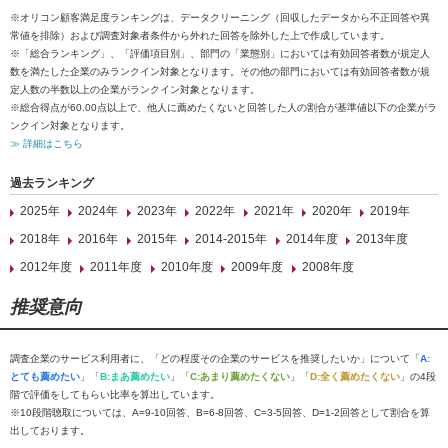
※オリコン顧客満足度ランキングは、データクリーニング（回収したデータから不正回答や異
常値を排除）および調査対象者条件から外れた回答を除外した上で作成しています。
※「総合ランキング」、「評価項目別」、部門の「業態別」においては有効回答者数が規定人
数を満たした企業のみランクイン対象となります。その他の部門においては有効回答者数が規
定人数の半数以上の企業がランクイン対象となります。
※総合得点が60.00点以上で、他人に薦めたくないと回答した人の割合が基準値以下の企業がラ
ンクイン対象となります。
≫ 詳細はこちら
過去ランキング
2025年
2024年
2023年
2022年
2021年
2020年
2019年
2018年
2016年
2015年
2014-2015年
2014年度
2013年度
2012年度
2011年度
2010年度
2009年度
2008年度
推奨意向
調査企業のサービス利用者に、「どの程度その企業のサービスを推奨したいか」について「
A:
とても薦めたい
」「
B:まあ薦めたい
」「
C:あまり薦めたくない
」「
D:全く薦めたくない
」の4段
階で評価をしてもらい比率を算出しています。
※10段階聴取については、A=9-10回答、B=6-8回答、C=3-5回答、D=1-2回答として割合を算
出しております。