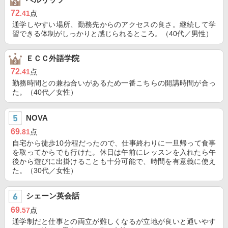
72
.41
点
通学しやすい場所、勤務先からのアクセスの良さ。継続して学
習できる体制がしっかりと感じられるところ。（40代／男性）
ＥＣＣ外語学院
72
.41
点
勤務時間との兼ね合いがあるため一番こちらの開講時間が合っ
た。（40代／女性）
NOVA
69
.81
点
自宅から徒歩10分程だったので、仕事終わりに一旦帰って食事
を取ってからでも行けた。休日は午前にレッスンを入れたら午
後から遊びに出掛けることも十分可能で、時間を有意義に使え
た。（30代／女性）
シェーン英会話
69
.57
点
通学制だと仕事との両立が難しくなるが立地が良いと通いやす