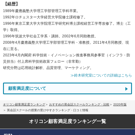
【経歴】
1989年慶應義塾大学理工学部管理工学科卒業。
1992年ロチェスター大学経営大学院修士課程修了。
1996年東京工業大学大学院理工学研究科博士課程経営工学専攻修了。博士（工
学）取得。
1996年筑波大学社会工学系・講師。2002年6月同助教授。
2008年4月慶應義塾大学理工学部管理工学科・准教授。2011年4月同教授、現
在に至る。
2023年4月内閣府 科学技術・イノベーション推進事務局参事官（インフラ・防
災担当）付上席科学技術政策フェロー（非常勤）
研究分野は応用統計解析、品質管理、マーケティング。
≫鈴木研究室についての詳細はこちら
顧客満足度について
オリコン顧客満足度ランキング
おすすめの英会話スクールランキング・比較
2020年版
英会話スクールの授業の受けやすさランキング・口コミ情報
オリコン顧客満足度
ランキング一覧