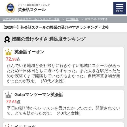
オリコン顧客満足度ランキング
英会話スクール
おすすめの英会話スクールランキング・比較
2020年版
授業の受けやすさ
【2020年】英会話スクールの授業の受けやすさランキング・比較
授業の受けやすさ 満足度ランキング
英会話イーオン
72
.98
点
住んでいる地域と会社帰りに行きやすい地域にスクールがあっ
たため平日休日ともに通いやすかった。また大きな駅だったた
めか夜遅くまで開講していたのもよかった。自転車置き場が無
かったのが残念。（30代／女性）
Gabaマンツーマン英会話
72
.63
点
平日の朝7時からレッスンを受けたかったので、開講されてい
て、とても助かったので。（40代／女性）
ベルリッツ