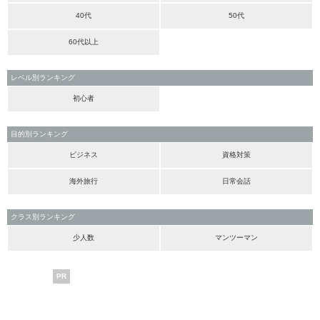
40代
50代
60代以上
レベル別ランキング
初心者
目的別ランキング
ビジネス
資格対策
海外旅行
日常会話
クラス別ランキング
少人数
マンツーマン
PR