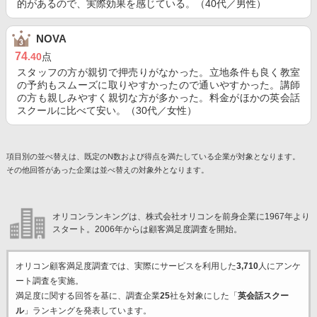
的があるので、実際効果を感じている。（40代／男性）
NOVA
74
.40
点
スタッフの方が親切で押売りがなかった。立地条件も良く教室
の予約もスムーズに取りやすかったので通いやすかった。講師
の方も親しみやすく親切な方が多かった。料金がほかの英会話
スクールに比べて安い。（30代／女性）
項目別の並べ替えは、既定のN数および得点を満たしている企業が対象となります。
その他回答があった企業は並べ替えの対象外となります。
オリコンランキングは、株式会社オリコンを前身企業に1967年より
スタート。2006年からは顧客満足度調査を開始。
オリコン顧客満足度調査では、実際にサービスを利用した
3,710
人にアンケ
ート調査を実施。
満足度に関する回答を基に、調査企業
25
社を対象にした「
英会話スクー
ル
」ランキングを発表しています。