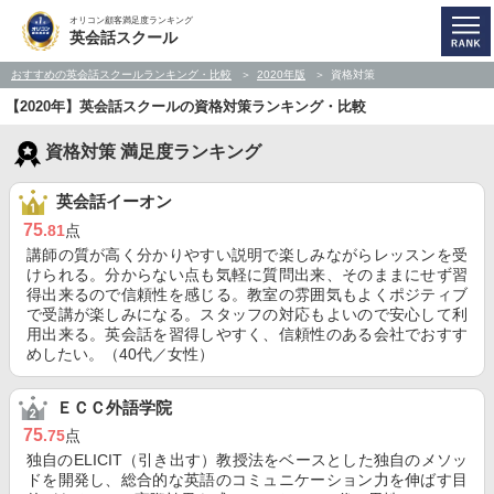
オリコン顧客満足度ランキング
英会話スクール
おすすめの英会話スクールランキング・比較
2020年版
資格対策
【2020年】英会話スクールの資格対策ランキング・比較
資格対策 満足度ランキング
英会話イーオン
75
.81
点
講師の質が高く分かりやすい説明で楽しみながらレッスンを受
けられる。分からない点も気軽に質問出来、そのままにせず習
得出来るので信頼性を感じる。教室の雰囲気もよくポジティブ
で受講が楽しみになる。スタッフの対応もよいので安心して利
用出来る。英会話を習得しやすく、信頼性のある会社でおすす
めしたい。（40代／女性）
ＥＣＣ外語学院
75
.75
点
独自のELICIT（引き出す）教授法をベースとした独自のメソッ
ドを開発し、総合的な英語のコミュニケーション力を伸ばす目