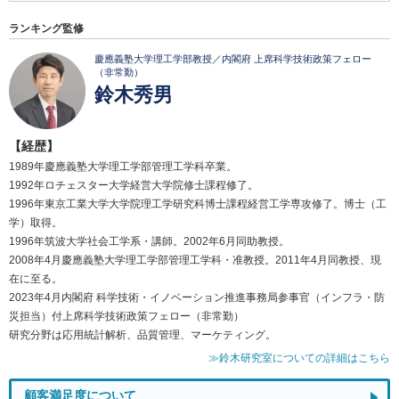
ランキング監修
慶應義塾大学理工学部教授／内閣府 上席科学技術政策フェロー
（非常勤）
鈴木秀男
【経歴】
1989年慶應義塾大学理工学部管理工学科卒業。
1992年ロチェスター大学経営大学院修士課程修了。
1996年東京工業大学大学院理工学研究科博士課程経営工学専攻修了。博士（工
学）取得。
1996年筑波大学社会工学系・講師。2002年6月同助教授。
2008年4月慶應義塾大学理工学部管理工学科・准教授。2011年4月同教授、現
在に至る。
2023年4月内閣府 科学技術・イノベーション推進事務局参事官（インフラ・防
災担当）付上席科学技術政策フェロー（非常勤）
研究分野は応用統計解析、品質管理、マーケティング。
≫鈴木研究室についての詳細はこちら
顧客満足度について