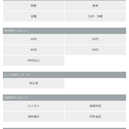
関東
東海
近畿
九州・沖縄
年代別ランキング
20代
30代
40代
50代
60代以上
レベル別ランキング
初心者
目的別ランキング
ビジネス
資格対策
海外旅行
日常会話