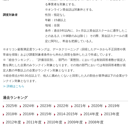
る事業者を対象とする。
※オンライン英会話は対象外とする。
調査対象者
性別：指定なし
年齢：15歳以上
地域：全国
条件：過去5年以内に、3ヶ月以上英会話スクールに通学したこ
とのある人（※体験のみは除く） その際、英会話スクールの選
定に関与し、料金を把握している人。
※オリコン顧客満足度ランキングは、データクリーニング（回収したデータから不正回答や異
常値を排除）および調査対象者条件から外れた回答を除外した上で作成しています。
※「総合ランキング」、「評価項目別」、部門の「業態別」においては有効回答者数が規定人
数を満たした企業のみランクイン対象となります。その他の部門においては有効回答者数が規
定人数の半数以上の企業がランクイン対象となります。
※総合得点が60.00点以上で、他人に薦めたくないと回答した人の割合が基準値以下の企業がラ
ンクイン対象となります。
≫ 詳細はこちら
過去ランキング
2025年
2024年
2023年
2022年
2021年
2020年
2019年
2018年
2016年
2015年
2014-2015年
2014年度
2013年度
2012年度
2011年度
2010年度
2009年度
2008年度