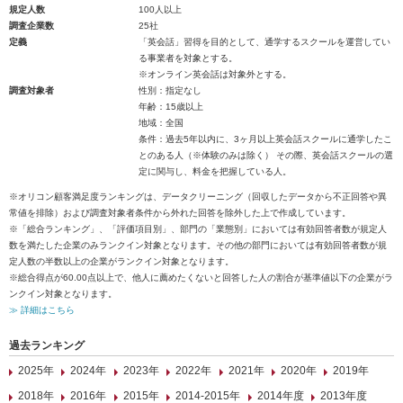
規定人数
100人以上
調査企業数
25社
定義
「英会話」習得を目的として、通学するスクールを運営してい
る事業者を対象とする。
※オンライン英会話は対象外とする。
調査対象者
性別：指定なし
年齢：15歳以上
地域：全国
条件：過去5年以内に、3ヶ月以上英会話スクールに通学したこ
とのある人（※体験のみは除く） その際、英会話スクールの選
定に関与し、料金を把握している人。
※オリコン顧客満足度ランキングは、データクリーニング（回収したデータから不正回答や異
常値を排除）および調査対象者条件から外れた回答を除外した上で作成しています。
※「総合ランキング」、「評価項目別」、部門の「業態別」においては有効回答者数が規定人
数を満たした企業のみランクイン対象となります。その他の部門においては有効回答者数が規
定人数の半数以上の企業がランクイン対象となります。
※総合得点が60.00点以上で、他人に薦めたくないと回答した人の割合が基準値以下の企業がラ
ンクイン対象となります。
≫ 詳細はこちら
過去ランキング
2025年
2024年
2023年
2022年
2021年
2020年
2019年
2018年
2016年
2015年
2014-2015年
2014年度
2013年度