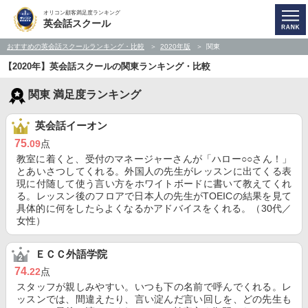
オリコン顧客満足度ランキング
英会話スクール
おすすめの英会話スクールランキング・比較
2020年版
関東
【2020年】英会話スクールの関東ランキング・比較
関東 満足度ランキング
英会話イーオン
75
.09
点
教室に着くと、受付のマネージャーさんが「ハロー○○さん！」
とあいさつしてくれる。外国人の先生がレッスンに出てくる表
現に付随して使う言い方をホワイトボードに書いて教えてくれ
る。レッスン後のフロアで日本人の先生がTOEICの結果を見て
具体的に何をしたらよくなるかアドバイスをくれる。（30代／
女性）
ＥＣＣ外語学院
74
.22
点
スタッフが親しみやすい。いつも下の名前で呼んでくれる。レ
ッスンでは、間違えたり、言い淀んだ言い回しを、どの先生も