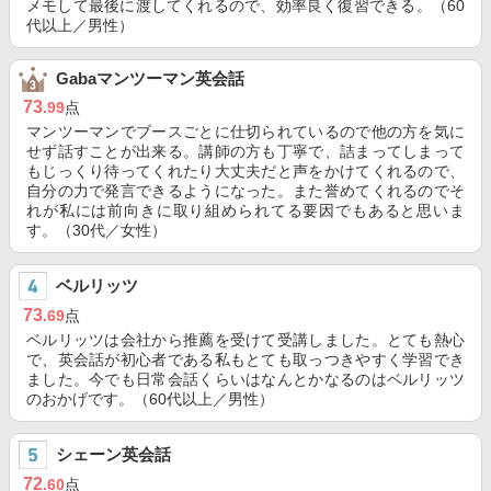
メモして最後に渡してくれるので、効率良く復習できる。（60
代以上／男性）
Gabaマンツーマン英会話
73
.99
点
マンツーマンでブースごとに仕切られているので他の方を気に
せず話すことが出来る。講師の方も丁寧で、詰まってしまって
もじっくり待ってくれたり大丈夫だと声をかけてくれるので、
自分の力で発言できるようになった。また誉めてくれるのでそ
れが私には前向きに取り組められてる要因でもあると思いま
す。（30代／女性）
ベルリッツ
73
.69
点
ベルリッツは会社から推薦を受けて受講しました。とても熱心
で、英会話が初心者である私もとても取っつきやすく学習でき
ました。今でも日常会話くらいはなんとかなるのはベルリッツ
のおかげです。（60代以上／男性）
シェーン英会話
72
.60
点