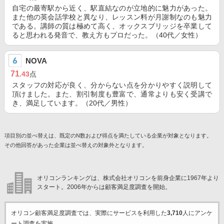
自宅の最寄駅から近く、駅直結なのが立地的に魅力があった。
また他の英会話学校と異なり、レッスン料が月謝制なのも魅力
である。講師の質は極めて高く、オックスブリッジを卒業して
ると思われる発音で、教え方もプロだった。（40代／女性）
NOVA
71
.43
点
スタッフの対応が良く、分からない点を分かりやすく説明して
頂けました。また、割引制度も豊富で、通常よりも安く受講で
き、満足しています。（20代／男性）
項目別の並べ替えは、既定のN数および得点を満たしている企業が対象となります。
その他回答があった企業は並べ替えの対象外となります。
オリコンランキングは、株式会社オリコンを前身企業に1967年より
スタート。2006年からは顧客満足度調査を開始。
オリコン顧客満足度調査では、実際にサービスを利用した
3,710
人にアンケ
ート調査を実施。