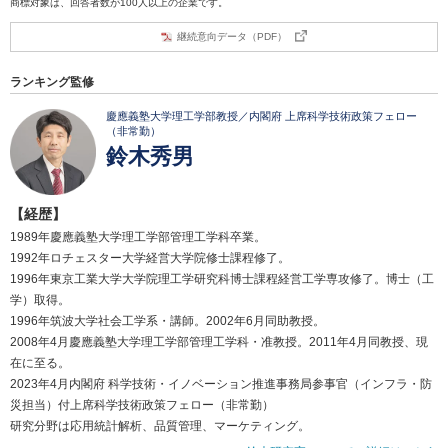
商標対象は、回答者数が100人以上の企業です。
継続意向データ（PDF）
ランキング監修
慶應義塾大学理工学部教授／内閣府 上席科学技術政策フェロー
（非常勤）
鈴木秀男
【経歴】
1989年慶應義塾大学理工学部管理工学科卒業。
1992年ロチェスター大学経営大学院修士課程修了。
1996年東京工業大学大学院理工学研究科博士課程経営工学専攻修了。博士（工
学）取得。
1996年筑波大学社会工学系・講師。2002年6月同助教授。
2008年4月慶應義塾大学理工学部管理工学科・准教授。2011年4月同教授、現
在に至る。
2023年4月内閣府 科学技術・イノベーション推進事務局参事官（インフラ・防
災担当）付上席科学技術政策フェロー（非常勤）
研究分野は応用統計解析、品質管理、マーケティング。