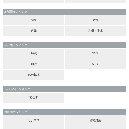
地域別ランキング
関東
東海
近畿
九州・沖縄
年代別ランキング
20代
30代
40代
50代
60代以上
レベル別ランキング
初心者
目的別ランキング
ビジネス
資格対策