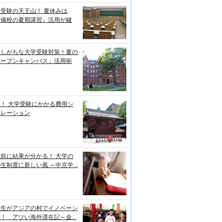
受験の天王山！ 夏休みは
予備校の夏期講習」活用が鍵
逃しがちな大学受験対策！夏の
オープンキャンパス」活用術
！ 大学受験にかかる費用シ
ュレーション
前に結果が分かる！ 大学の
生制度に新しい風 ～中京学...
学生がアジアの村でイノベーシ
！ アツい海外滞在記～金...