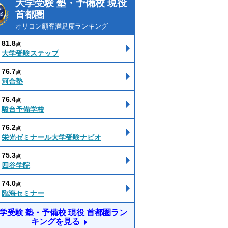
大学受験 塾・予備校 現役
首都圏
オリコン顧客満足度ランキング
81.8
点
大学受験ステップ
76.7
点
河合塾
76.4
点
駿台予備学校
76.2
点
栄光ゼミナール大学受験ナビオ
75.3
点
四谷学院
74.0
点
臨海セミナー
学受験 塾・予備校 現役 首都圏ラン
キングを見る