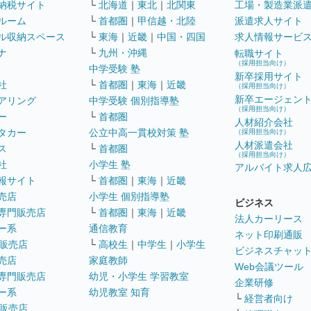
納税サイト
└
北海道
｜
東北
｜
北関東
工場・製造業派
ルーム
└
首都圏
｜
甲信越・北陸
派遣求人サイト
ル収納スペース
└
東海
｜
近畿
｜
中国・四国
求人情報サービ
ナ
└
九州・沖縄
転職サイト
（採用担当向け）
中学受験 塾
新卒採用サイト
社
└
首都圏
｜
東海
｜
近畿
（採用担当向け）
新卒エージェン
アリング
中学受験 個別指導塾
（採用担当向け）
ー
└
首都圏
人材紹介会社
タカー
公立中高一貫校対策 塾
（採用担当向け）
人材派遣会社
ス
└
首都圏
（採用担当向け）
社
小学生 塾
アルバイト求人
報サイト
└
首都圏
｜
東海
｜
近畿
売店
小学生 個別指導塾
ビジネス
専門販売店
└
首都圏
｜
東海
｜
近畿
法人カーリース
ー系
通信教育
ネット印刷通販
販売店
└
高校生
｜
中学生
｜
小学生
ビジネスチャッ
売店
家庭教師
Web会議ツール
専門販売店
幼児・小学生 学習教室
企業研修
ー系
幼児教室 知育
└
経営者向け
販売店