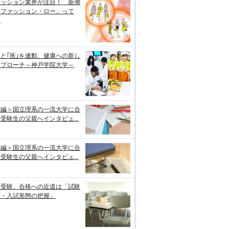
ァッション業界が注目！ 新潮
「ファッション・ロー」って
？
｣と｢医｣を連動、健康への新し
アプローチ～神戸学院大学～
前編＞国立理系の一流大学に合
受験生の父親へインタビュ...
後編＞国立理系の一流大学に合
受験生の父親へインタビュ...
学受験、合格への近道は「試験
制・入試形態の把握」