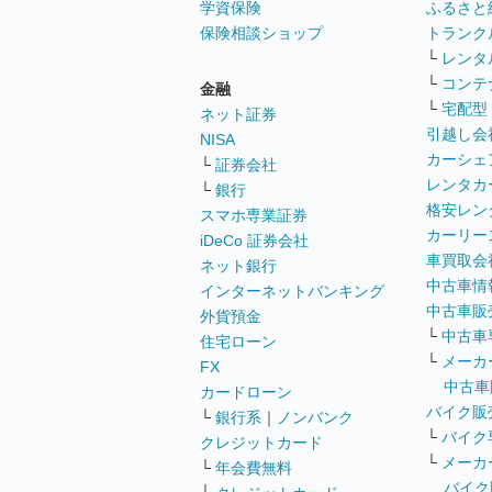
学資保険
ふるさと
保険相談ショップ
トランク
└
レンタ
└
コンテ
金融
└
宅配型
ネット証券
引越し会
NISA
カーシェ
└
証券会社
レンタカ
└
銀行
格安レン
スマホ専業証券
カーリー
iDeCo 証券会社
車買取会
ネット銀行
中古車情
インターネットバンキング
中古車販
外貨預金
└
中古車
住宅ローン
└
メーカ
FX
中古車
カードローン
バイク販
└
銀行系
｜
ノンバンク
└
バイク
クレジットカード
└
メーカ
└
年会費無料
バイク