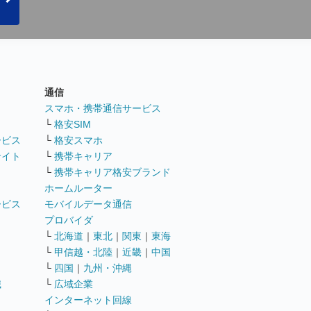
通信
ト
スマホ・携帯通信サービス
└
格安SIM
ービス
└
格安スマホ
サイト
└
携帯キャリア
└
携帯キャリア格安ブランド
ホームルーター
ービス
モバイルデータ通信
ト
プロバイダ
└
北海道
｜
東北
｜
関東
｜
東海
└
甲信越・北陸
｜
近畿
｜
中国
└
四国
｜
九州・沖縄
職
└
広域企業
インターネット回線