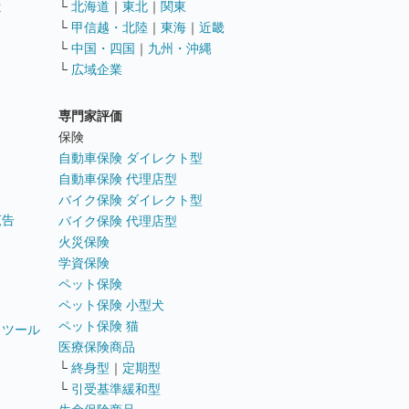
遣
└
北海道
｜
東北
｜
関東
└
甲信越・北陸
｜
東海
｜
近畿
ス
└
中国・四国
｜
九州・沖縄
└
広域企業
専門家評価
ト
保険
自動車保険 ダイレクト型
自動車保険 代理店型
バイク保険 ダイレクト型
広告
バイク保険 代理店型
火災保険
学資保険
ペット保険
ペット保険 小型犬
ペット保険 猫
トツール
医療保険商品
└
終身型
｜
定期型
└
引受基準緩和型