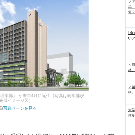
フ
流
何
｢食
い
＜
格、
＜
格、
数理学部」 が来年4月に誕生（写真は同学部が
完成イメージ図）
写真ページを見る
大
体