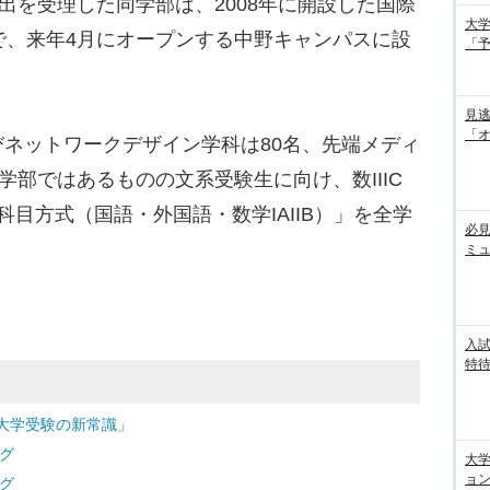
出を受理した同学部は、2008年に開設した国際
大学
で、来年4月にオープンする中野キャンパスに設
「
見
「
ネットワークデザイン学科は80名、先端メディ
学部ではあるものの文系受験生に向け、数IIIC
目方式（国語・外国語・数学IAIIB）」を全学
必見
ミ
入試
特待
大学受験の新常識」
グ
大
ョン
グ