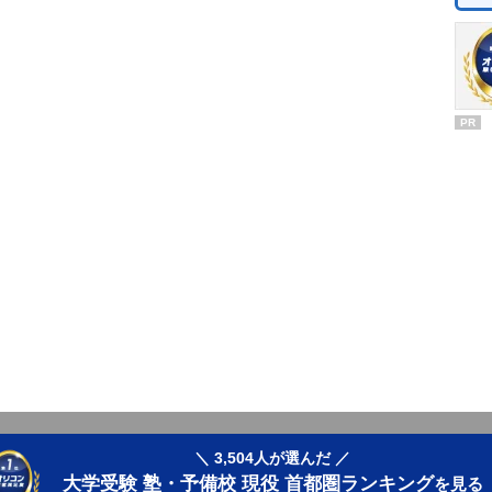
PR
＼ 3,504人が選んだ ／
大学受験 塾・予備校 現役 首都圏ランキング
を見る