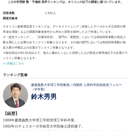
この大学受験 塾・予備校 高卒ランキングは、オリコンの以下の調査に基づいています。
回答者数
1,502人
調査対象者
※オリコン顧客満足度ランキングは、データクリーニング（回収したデータから不正回答や異
常値を排除）および調査対象者条件から外れた回答を除外した上で作成しています。
※「総合ランキング」、「評価項目別」、部門の「業態別」においては有効回答者数が規定人
数を満たした企業のみランクイン対象となります。その他の部門においては有効回答者数が規
定人数の半数以上の企業がランクイン対象となります。
※総合得点が60.00点以上で、他人に薦めたくないと回答した人の割合が基準値以下の企業がラ
ンクイン対象となります。
≫ 詳細はこちら
ランキング監修
慶應義塾大学理工学部教授／内閣府 上席科学技術政策フェロー
（非常勤）
鈴木秀男
【経歴】
1989年慶應義塾大学理工学部管理工学科卒業。
1992年ロチェスター大学経営大学院修士課程修了。