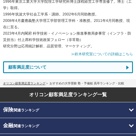
1996年東京工業大学大学院理工学研究科博士課程経営工学専攻修了。博士（工
学）取得。
1996年筑波大学社会工学系・講師。2002年6月同助教授。
2008年4月慶應義塾大学理工学部管理工学科・准教授。2011年4月同教授、現
在に至る。
2023年4月内閣府 科学技術・イノベーション推進事務局参事官（インフラ・防
災担当）付上席科学技術政策フェロー（非常勤）
研究分野は応用統計解析、品質管理、マーケティング。
≫鈴木研究室についての詳細はこちら
顧客満足度について
オリコン顧客満足度ランキング
おすすめの大学受験 塾・予備校 高卒ランキング・比較
オリコン顧客満足度
ランキング一覧
保険
関連ランキング
金融
関連ランキング