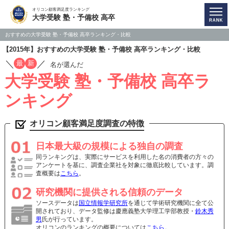
オリコン顧客満足度ランキング
大学受験 塾・予備校 高卒
おすすめの大学受験 塾・予備校 高卒ランキング・比較
【2015年】おすすめの大学受験 塾・予備校 高卒ランキング・比較
／
／
最
新
名が選んだ
大学受験 塾・予備校 高卒ラ
ンキング
オリコン顧客満足度調査の特徴
日本最大級の規模による独自の調査
同ランキングは、実際にサービスを利用した名の消費者の方々の
アンケートを基に、調査企業社を対象に徹底比較しています。調
査概要は
こちら
。
研究機関に提供される信頼のデータ
ソースデータは
国立情報学研究所
を通じて学術研究機関に全て公
開されており、データ監修は慶應義塾大学理工学部教授・
鈴木秀
男
氏が行っています。
オリコンのランキングの概要については
こちら
。