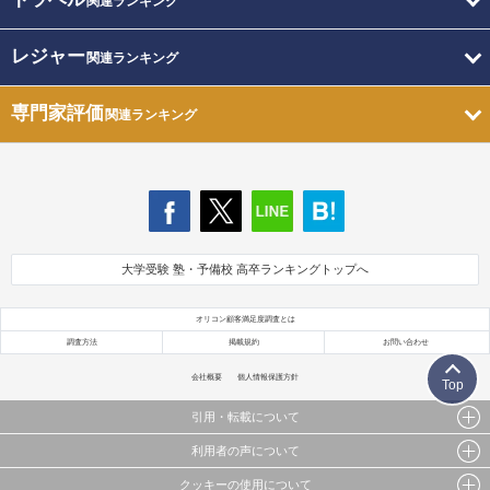
関連ランキング
レジャー
関連ランキング
専門家評価
関連ランキング
大学受験 塾・予備校 高卒ランキングトップへ
オリコン顧客満足度調査とは
調査方法
掲載規約
お問い合わせ
会社概要
個人情報保護方針
Top
引用・転載について
利用者の声について
当サイトで公開されている情報（文字、写真、イラスト、画像データ等）及びこれらの配置・
編集および構造などについての著作権は株式会社oricon MEに帰属しております。
クッキーの使用について
当サイトに掲載している内容はすべてサービスの利用者が提出された見解・感想です。