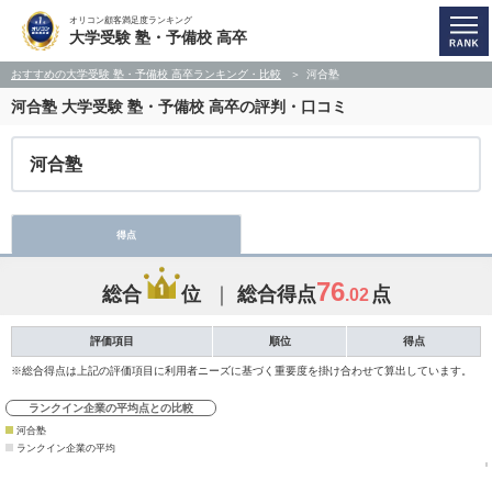
オリコン顧客満足度ランキング
大学受験 塾・予備校 高卒
おすすめの大学受験 塾・予備校 高卒ランキング・比較
河合塾
河合塾
大学受験 塾・予備校 高卒の評判・口コミ
河合塾
得点
76
総合
位
総合得点
点
.02
評価項目
順位
得点
※総合得点は上記の評価項目に利用者ニーズに基づく重要度を掛け合わせて算出しています。
ランクイン企業の平均点との比較
河合塾
ランクイン企業の平均