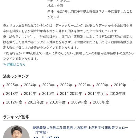
年齢：15歳以上
地域：全国
条件：過去5年以内に半年以上英会話スクールに通学したこと
がある人
※オリコン顧客満足度ランキングは、データクリーニング（回収したデータから不正回答や異
常値を排除）および調査対象者条件から外れた回答を除外した上で作成しています。
※「総合ランキング」、「評価項目別」、部門の「業態別」においては有効回答者数が規定人
数を満たした企業のみランクイン対象となります。その他の部門においては有効回答者数が規
定人数の半数以上の企業がランクイン対象となります。
※総合得点が60.00点以上で、他人に薦めたくないと回答した人の割合が基準値以下の企業がラ
ンクイン対象となります。
≫ 詳細はこちら
過去ランキング
2025年
2024年
2023年
2022年
2021年
2020年
2019年
2018年
2016年
2015年
2014-2015年
2014年度
2013年度
2012年度
2011年度
2010年度
2009年度
2008年度
ランキング監修
慶應義塾大学理工学部教授／内閣府 上席科学技術政策フェロー
（非常勤）