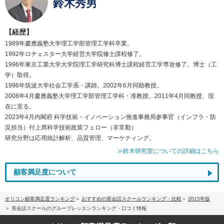
鈴木秀男
【経歴】
1989年慶應義塾大学理工学部管理工学科卒業。
1992年ロチェスター大学経営大学院修士課程修了。
1996年東京工業大学大学院理工学研究科博士課程経営工学専攻修了。博士（工
学）取得。
1996年筑波大学社会工学系・講師。2002年6月同助教授。
2008年4月慶應義塾大学理工学部管理工学科・准教授。2011年4月同教授、現
在に至る。
2023年4月内閣府 科学技術・イノベーション推進事務局参事官（インフラ・防
災担当）付上席科学技術政策フェロー（非常勤）
研究分野は応用統計解析、品質管理、マーケティング。
≫鈴木研究室についての詳細はこちら
顧客満足度について
オリコン顧客満足度ランキング
おすすめの英会話スクールランキング・比較
2015年版
英会話スクールのグループレッスンランキング・口コミ情報