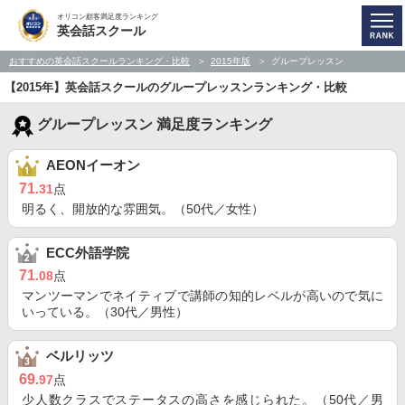
オリコン顧客満足度ランキング
英会話スクール
おすすめの英会話スクールランキング・比較
2015年版
グループレッスン
【2015年】英会話スクールのグループレッスンランキング・比較
グループレッスン 満足度ランキング
AEONイーオン
71
.31
点
明るく、開放的な雰囲気。（50代／女性）
ECC外語学院
71
.08
点
マンツーマンでネイティブで講師の知的レベルが高いので気に
いっている。（30代／男性）
ベルリッツ
69
.97
点
少人数クラスでステータスの高さを感じられた。（50代／男