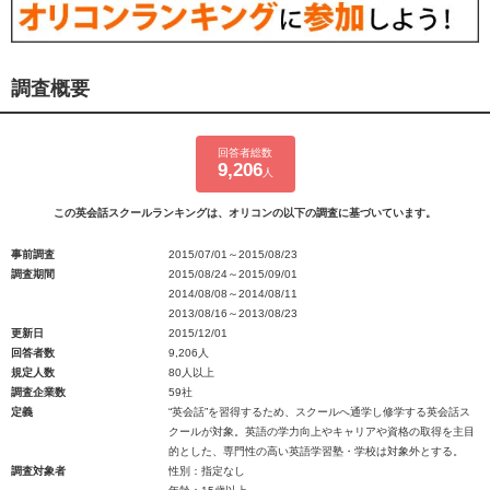
調査概要
回答者総数
9,206
人
この英会話スクールランキングは、オリコンの以下の調査に基づいています。
事前調査
2015/07/01～2015/08/23
調査期間
2015/08/24～2015/09/01
2014/08/08～2014/08/11
2013/08/16～2013/08/23
更新日
2015/12/01
回答者数
9,206人
規定人数
80人以上
調査企業数
59社
定義
“英会話”を習得するため、スクールへ通学し修学する英会話ス
クールが対象。英語の学力向上やキャリアや資格の取得を主目
的とした、専門性の高い英語学習塾・学校は対象外とする。
調査対象者
性別：指定なし