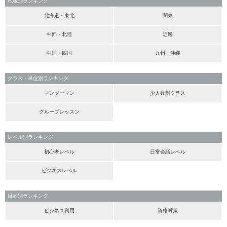
地域別ランキング
北海道・東北
関東
中部・北陸
近畿
中国・四国
九州・沖縄
クラス・単位別ランキング
マンツーマン
少人数制クラス
グループレッスン
レベル別ランキング
初心者レベル
日常会話レベル
ビジネスレベル
目的別ランキング
ビジネス利用
資格対策