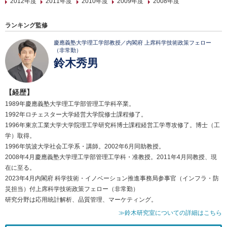
2012年度
2011年度
2010年度
2009年度
2008年度
ランキング監修
慶應義塾大学理工学部教授／内閣府 上席科学技術政策フェロー
（非常勤）
鈴木秀男
【経歴】
1989年慶應義塾大学理工学部管理工学科卒業。
1992年ロチェスター大学経営大学院修士課程修了。
1996年東京工業大学大学院理工学研究科博士課程経営工学専攻修了。博士（工
学）取得。
1996年筑波大学社会工学系・講師。2002年6月同助教授。
2008年4月慶應義塾大学理工学部管理工学科・准教授。2011年4月同教授、現
在に至る。
2023年4月内閣府 科学技術・イノベーション推進事務局参事官（インフラ・防
災担当）付上席科学技術政策フェロー（非常勤）
研究分野は応用統計解析、品質管理、マーケティング。
≫鈴木研究室についての詳細はこちら