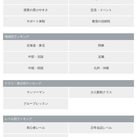
授業の受けやすさ
交流・イベント
サポート体制
教室の信頼性
地域別ランキング
北海道・東北
関東
中部・北陸
近畿
中国・四国
九州・沖縄
クラス・単位別ランキング
マンツーマン
少人数制クラス
グループレッスン
レベル別ランキング
初心者レベル
日常会話レベル