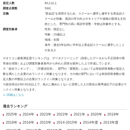
規定人数
80人以上
調査企業数
59社
定義
“英会話”を習得するため、スクールへ通学し修学する英会話ス
クールが対象。英語の学力向上やキャリアや資格の取得を主目
的とした、専門性の高い英語学習塾・学校は対象外とする。
調査対象者
性別：指定なし
年齢：15歳以上
地域：全国
条件：過去5年以内に半年以上英会話スクールに通学したこと
がある人
※オリコン顧客満足度ランキングは、データクリーニング（回収したデータから不正回答や異
常値を排除）および調査対象者条件から外れた回答を除外した上で作成しています。
※「総合ランキング」、「評価項目別」、部門の「業態別」においては有効回答者数が規定人
数を満たした企業のみランクイン対象となります。その他の部門においては有効回答者数が規
定人数の半数以上の企業がランクイン対象となります。
※総合得点が60.00点以上で、他人に薦めたくないと回答した人の割合が基準値以下の企業がラ
ンクイン対象となります。
≫ 詳細はこちら
過去ランキング
2025年
2024年
2023年
2022年
2021年
2020年
2019年
2018年
2016年
2015年
2014-2015年
2014年度
2013年度