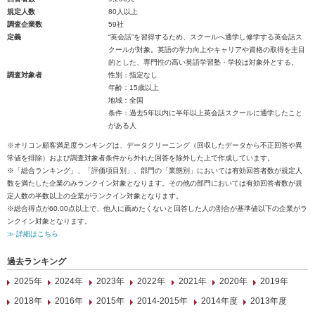
規定人数
80人以上
調査企業数
59社
定義
“英会話”を習得するため、スクールへ通学し修学する英会話ス
クールが対象。英語の学力向上やキャリアや資格の取得を主目
的とした、専門性の高い英語学習塾・学校は対象外とする。
調査対象者
性別：指定なし
年齢：15歳以上
地域：全国
条件：過去5年以内に半年以上英会話スクールに通学したこと
がある人
※オリコン顧客満足度ランキングは、データクリーニング（回収したデータから不正回答や異
常値を排除）および調査対象者条件から外れた回答を除外した上で作成しています。
※「総合ランキング」、「評価項目別」、部門の「業態別」においては有効回答者数が規定人
数を満たした企業のみランクイン対象となります。その他の部門においては有効回答者数が規
定人数の半数以上の企業がランクイン対象となります。
※総合得点が60.00点以上で、他人に薦めたくないと回答した人の割合が基準値以下の企業がラ
ンクイン対象となります。
≫ 詳細はこちら
過去ランキング
2025年
2024年
2023年
2022年
2021年
2020年
2019年
2018年
2016年
2015年
2014-2015年
2014年度
2013年度