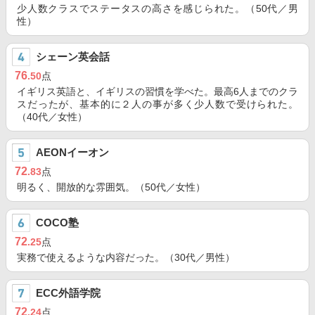
少人数クラスでステータスの高さを感じられた。（50代／男
性）
シェーン英会話
76
.50
点
イギリス英語と、イギリスの習慣を学べた。最高6人までのクラ
スだったが、基本的に２人の事が多く少人数で受けられた。
（40代／女性）
AEONイーオン
72
.83
点
明るく、開放的な雰囲気。（50代／女性）
COCO塾
72
.25
点
実務で使えるような内容だった。（30代／男性）
ECC外語学院
72
.24
点