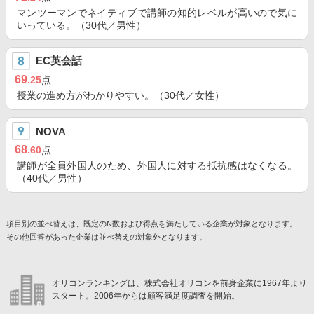
マンツーマンでネイティブで講師の知的レベルが高いので気に
いっている。（30代／男性）
EC英会話
69
.25
点
授業の進め方がわかりやすい。（30代／女性）
NOVA
68
.60
点
講師が全員外国人のため、外国人に対する抵抗感はなくなる。
（40代／男性）
項目別の並べ替えは、既定のN数および得点を満たしている企業が対象となります。
その他回答があった企業は並べ替えの対象外となります。
オリコンランキングは、株式会社オリコンを前身企業に1967年より
スタート。2006年からは顧客満足度調査を開始。