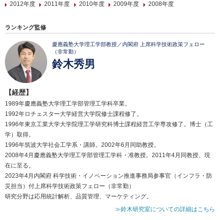
2012年度
2011年度
2010年度
2009年度
2008年度
ランキング監修
慶應義塾大学理工学部教授／内閣府 上席科学技術政策フェロー
（非常勤）
鈴木秀男
【経歴】
1989年慶應義塾大学理工学部管理工学科卒業。
1992年ロチェスター大学経営大学院修士課程修了。
1996年東京工業大学大学院理工学研究科博士課程経営工学専攻修了。博士（工
学）取得。
1996年筑波大学社会工学系・講師。2002年6月同助教授。
2008年4月慶應義塾大学理工学部管理工学科・准教授。2011年4月同教授、現
在に至る。
2023年4月内閣府 科学技術・イノベーション推進事務局参事官（インフラ・防
災担当）付上席科学技術政策フェロー（非常勤）
研究分野は応用統計解析、品質管理、マーケティング。
≫鈴木研究室についての詳細はこちら