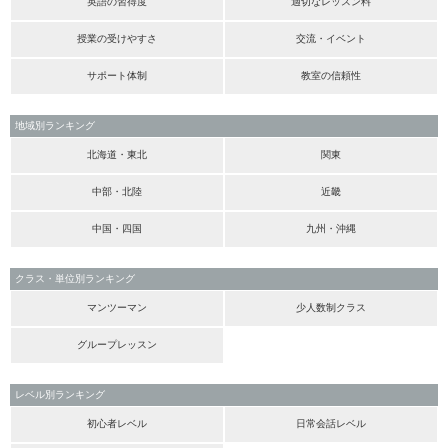
英語の習得度
適切なレッスン料
授業の受けやすさ
交流・イベント
サポート体制
教室の信頼性
地域別ランキング
北海道・東北
関東
中部・北陸
近畿
中国・四国
九州・沖縄
クラス・単位別ランキング
マンツーマン
少人数制クラス
グループレッスン
レベル別ランキング
初心者レベル
日常会話レベル