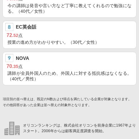
今の講師は発音や言い方など丁寧に教えてくれるので勉強にな
る。（40代／女性）
EC英会話
72
.52
点
授業の進め方がわかりやすい。（30代／女性）
NOVA
70
.35
点
講師が全員外国人のため、外国人に対する抵抗感はなくなる。
（40代／男性）
項目別の並べ替えは、既定のN数および得点を満たしている企業が対象となります。
その他回答があった企業は並べ替えの対象外となります。
オリコンランキングは、株式会社オリコンを前身企業に1967年より
スタート。2006年からは顧客満足度調査を開始。