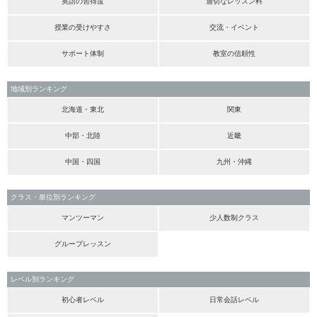
英語の習得度
適切なレッスン料
授業の受けやすさ
交流・イベント
サポート体制
教室の信頼性
地域別ランキング
北海道・東北
関東
中部・北陸
近畿
中国・四国
九州・沖縄
クラス・単位別ランキング
マンツーマン
少人数制クラス
グループレッスン
レベル別ランキング
初心者レベル
日常会話レベル