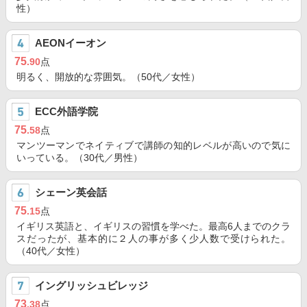
性）
AEONイーオン
75
.90
点
明るく、開放的な雰囲気。（50代／女性）
ECC外語学院
75
.58
点
マンツーマンでネイティブで講師の知的レベルが高いので気に
いっている。（30代／男性）
シェーン英会話
75
.15
点
イギリス英語と、イギリスの習慣を学べた。最高6人までのクラ
スだったが、基本的に２人の事が多く少人数で受けられた。
（40代／女性）
イングリッシュビレッジ
73
.38
点