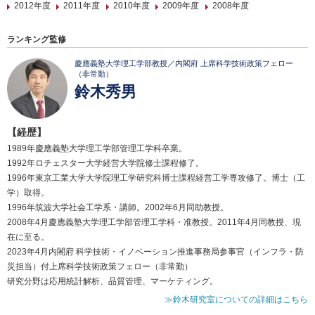
2012年度
2011年度
2010年度
2009年度
2008年度
ランキング監修
慶應義塾大学理工学部教授／内閣府 上席科学技術政策フェロー
（非常勤）
鈴木秀男
【経歴】
1989年慶應義塾大学理工学部管理工学科卒業。
1992年ロチェスター大学経営大学院修士課程修了。
1996年東京工業大学大学院理工学研究科博士課程経営工学専攻修了。博士（工
学）取得。
1996年筑波大学社会工学系・講師。2002年6月同助教授。
2008年4月慶應義塾大学理工学部管理工学科・准教授。2011年4月同教授、現
在に至る。
2023年4月内閣府 科学技術・イノベーション推進事務局参事官（インフラ・防
災担当）付上席科学技術政策フェロー（非常勤）
研究分野は応用統計解析、品質管理、マーケティング。
≫鈴木研究室についての詳細はこちら