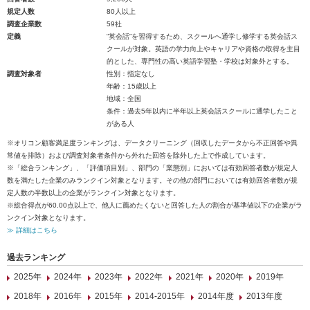
規定人数
80人以上
調査企業数
59社
定義
“英会話”を習得するため、スクールへ通学し修学する英会話ス
クールが対象。英語の学力向上やキャリアや資格の取得を主目
的とした、専門性の高い英語学習塾・学校は対象外とする。
調査対象者
性別：指定なし
年齢：15歳以上
地域：全国
条件：過去5年以内に半年以上英会話スクールに通学したこと
がある人
※オリコン顧客満足度ランキングは、データクリーニング（回収したデータから不正回答や異
常値を排除）および調査対象者条件から外れた回答を除外した上で作成しています。
※「総合ランキング」、「評価項目別」、部門の「業態別」においては有効回答者数が規定人
数を満たした企業のみランクイン対象となります。その他の部門においては有効回答者数が規
定人数の半数以上の企業がランクイン対象となります。
※総合得点が60.00点以上で、他人に薦めたくないと回答した人の割合が基準値以下の企業がラ
ンクイン対象となります。
≫ 詳細はこちら
過去ランキング
2025年
2024年
2023年
2022年
2021年
2020年
2019年
2018年
2016年
2015年
2014-2015年
2014年度
2013年度