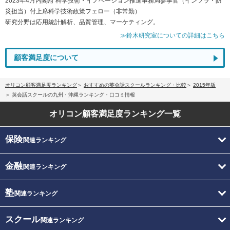
2023年4月内閣府 科学技術・イノベーション推進事務局参事官（インフラ・防
災担当）付上席科学技術政策フェロー（非常勤）
研究分野は応用統計解析、品質管理、マーケティング。
≫鈴木研究室についての詳細はこちら
顧客満足度について
オリコン顧客満足度ランキング
おすすめの英会話スクールランキング・比較
2015年版
英会話スクールの九州・沖縄ランキング・口コミ情報
オリコン顧客満足度
ランキング一覧
保険
関連ランキング
金融
関連ランキング
塾
関連ランキング
スクール
関連ランキング