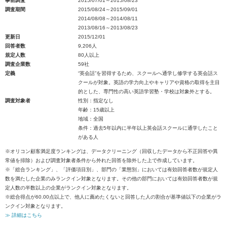
事前調査
2015/07/01～2015/08/23
調査期間
2015/08/24～2015/09/01
2014/08/08～2014/08/11
2013/08/16～2013/08/23
更新日
2015/12/01
回答者数
9,206人
規定人数
80人以上
調査企業数
59社
定義
“英会話”を習得するため、スクールへ通学し修学する英会話ス
クールが対象。英語の学力向上やキャリアや資格の取得を主目
的とした、専門性の高い英語学習塾・学校は対象外とする。
調査対象者
性別：指定なし
年齢：15歳以上
地域：全国
条件：過去5年以内に半年以上英会話スクールに通学したこと
がある人
※オリコン顧客満足度ランキングは、データクリーニング（回収したデータから不正回答や異
常値を排除）および調査対象者条件から外れた回答を除外した上で作成しています。
※「総合ランキング」、「評価項目別」、部門の「業態別」においては有効回答者数が規定人
数を満たした企業のみランクイン対象となります。その他の部門においては有効回答者数が規
定人数の半数以上の企業がランクイン対象となります。
※総合得点が60.00点以上で、他人に薦めたくないと回答した人の割合が基準値以下の企業がラ
ンクイン対象となります。
≫ 詳細はこちら