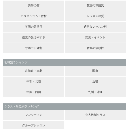
講師の質
教室の雰囲気
カリキュラム・教材
レッスンの質
英語の習得度
適切なレッスン料
授業の受けやすさ
交流・イベント
サポート体制
教室の信頼性
地域別ランキング
北海道・東北
関東
中部・北陸
近畿
中国・四国
九州・沖縄
クラス・単位別ランキング
マンツーマン
少人数制クラス
グループレッスン