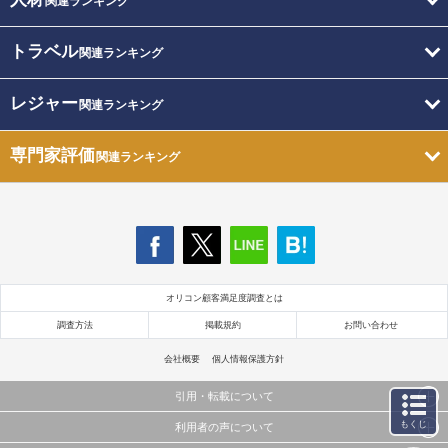
関連ランキング
トラベル
関連ランキング
レジャー
関連ランキング
専門家評価
関連ランキング
オリコン顧客満足度調査とは
調査方法
掲載規約
お問い合わせ
会社概要
個人情報保護方針
引用・転載について
もくじ
利用者の声について
当サイトで公開されている情報（文字、写真、イラスト、画像データ等）及びこれらの配置・