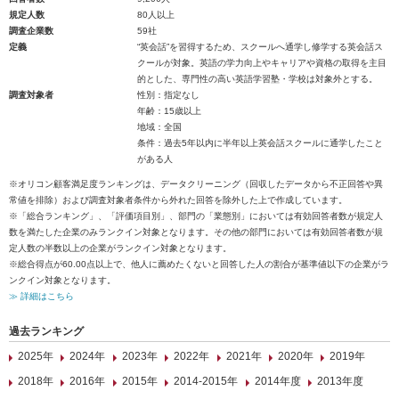
規定人数
80人以上
調査企業数
59社
定義
“英会話”を習得するため、スクールへ通学し修学する英会話ス
クールが対象。英語の学力向上やキャリアや資格の取得を主目
的とした、専門性の高い英語学習塾・学校は対象外とする。
調査対象者
性別：指定なし
年齢：15歳以上
地域：全国
条件：過去5年以内に半年以上英会話スクールに通学したこと
がある人
※オリコン顧客満足度ランキングは、データクリーニング（回収したデータから不正回答や異
常値を排除）および調査対象者条件から外れた回答を除外した上で作成しています。
※「総合ランキング」、「評価項目別」、部門の「業態別」においては有効回答者数が規定人
数を満たした企業のみランクイン対象となります。その他の部門においては有効回答者数が規
定人数の半数以上の企業がランクイン対象となります。
※総合得点が60.00点以上で、他人に薦めたくないと回答した人の割合が基準値以下の企業がラ
ンクイン対象となります。
≫ 詳細はこちら
過去ランキング
2025年
2024年
2023年
2022年
2021年
2020年
2019年
2018年
2016年
2015年
2014-2015年
2014年度
2013年度