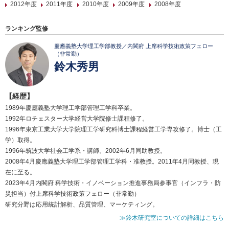
2012年度
2011年度
2010年度
2009年度
2008年度
ランキング監修
慶應義塾大学理工学部教授／内閣府 上席科学技術政策フェロー
（非常勤）
鈴木秀男
【経歴】
1989年慶應義塾大学理工学部管理工学科卒業。
1992年ロチェスター大学経営大学院修士課程修了。
1996年東京工業大学大学院理工学研究科博士課程経営工学専攻修了。博士（工
学）取得。
1996年筑波大学社会工学系・講師。2002年6月同助教授。
2008年4月慶應義塾大学理工学部管理工学科・准教授。2011年4月同教授、現
在に至る。
2023年4月内閣府 科学技術・イノベーション推進事務局参事官（インフラ・防
災担当）付上席科学技術政策フェロー（非常勤）
研究分野は応用統計解析、品質管理、マーケティング。
≫鈴木研究室についての詳細はこちら