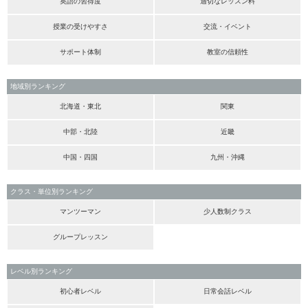
英語の習得度
適切なレッスン料
授業の受けやすさ
交流・イベント
サポート体制
教室の信頼性
地域別ランキング
北海道・東北
関東
中部・北陸
近畿
中国・四国
九州・沖縄
クラス・単位別ランキング
マンツーマン
少人数制クラス
グループレッスン
レベル別ランキング
初心者レベル
日常会話レベル