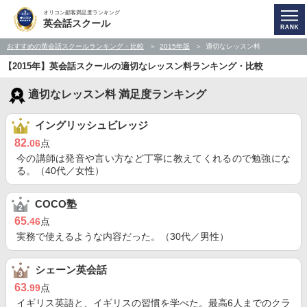
オリコン顧客満足度ランキング
英会話スクール
おすすめの英会話スクールランキング・比較
2015年版
適切なレッスン料
【2015年】英会話スクールの適切なレッスン料ランキング・比較
適切なレッスン料 満足度ランキング
イングリッシュビレッジ
82
.06
点
今の講師は発音や言い方など丁寧に教えてくれるので勉強にな
る。（40代／女性）
COCO塾
65
.46
点
実務で使えるような内容だった。（30代／男性）
シェーン英会話
63
.99
点
イギリス英語と、イギリスの習慣を学べた。最高6人までのクラ