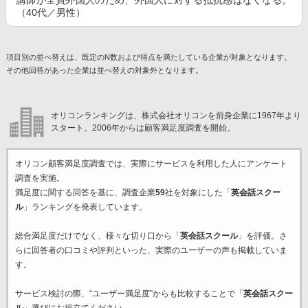
講師が全員外国人のため、外国人に対する抵抗感はなくなる。
（40代／男性）
項目別の並べ替えは、既定のN数および得点を満たしている企業が対象となります。
その他回答があった企業は並べ替えの対象外となります。
オリコンランキングは、株式会社オリコンを前身企業に1967年より
スタート。2006年からは顧客満足度調査を開始。
オリコン顧客満足度調査では、実際にサービスを利用した
人にアンケート
調査を実施。
満足度に関する回答を基に、調査企業
59
社を対象にした「
英会話スクー
ル
」ランキングを発表しています。
総合満足度だけでなく、様々な切り口から「
英会話スクール
」を評価。さ
らに回答者の口コミや評判といった、実際のユーザーの声も掲載していま
す。
サービス検討の際、“ユーザー満足度”からも比較することで「
英会話スクー