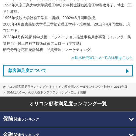
1996年東京工業大学大学院理工学研究科博士課程経営工学専攻修了。博士（工
学）取得。
1996年筑波大学社会工学系・講師。2002年6月同助教授。
2008年4月慶應義塾大学理工学部管理工学科・准教授。2011年4月同教授、現
在に至る。
2023年4月内閣府 科学技術・イノベーション推進事務局参事官（インフラ・防
災担当）付上席科学技術政策フェロー（非常勤）
研究分野は応用統計解析、品質管理、マーケティング。
≫鈴木研究室についての詳細はこちら
顧客満足度について
オリコン顧客満足度ランキング
おすすめの英会話スクールランキング・比較
2015年版
英会話スクールの少人数制クラスランキング・口コミ情報
オリコン顧客満足度
ランキング一覧
保険
関連ランキング
金融
関連ランキング