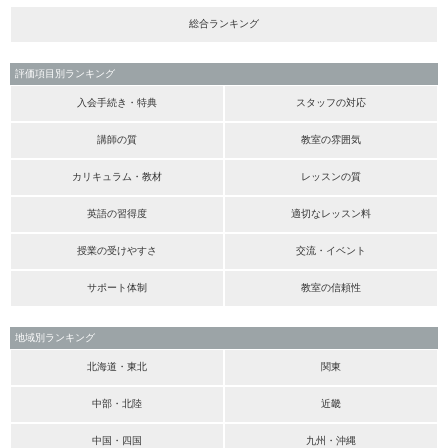
総合ランキング
評価項目別ランキング
入会手続き・特典
スタッフの対応
講師の質
教室の雰囲気
カリキュラム・教材
レッスンの質
英語の習得度
適切なレッスン料
授業の受けやすさ
交流・イベント
サポート体制
教室の信頼性
地域別ランキング
北海道・東北
関東
中部・北陸
近畿
中国・四国
九州・沖縄