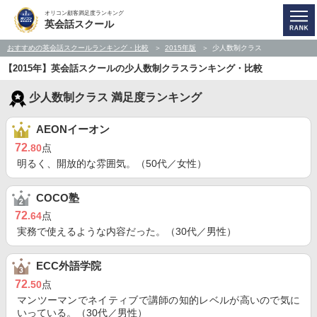
オリコン顧客満足度ランキング
英会話スクール
おすすめの英会話スクールランキング・比較
2015年版
少人数制クラス
【2015年】英会話スクールの少人数制クラスランキング・比較
少人数制クラス 満足度ランキング
AEONイーオン
72
.80
点
明るく、開放的な雰囲気。（50代／女性）
COCO塾
72
.64
点
実務で使えるような内容だった。（30代／男性）
ECC外語学院
72
.50
点
マンツーマンでネイティブで講師の知的レベルが高いので気に
いっている。（30代／男性）