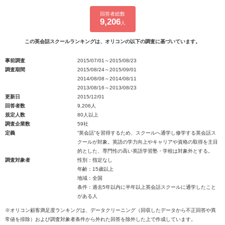
回答者総数
9,206
人
この英会話スクールランキングは、オリコンの以下の調査に基づいています。
事前調査
2015/07/01～2015/08/23
調査期間
2015/08/24～2015/09/01
2014/08/08～2014/08/11
2013/08/16～2013/08/23
更新日
2015/12/01
回答者数
9,206人
規定人数
80人以上
調査企業数
59社
定義
“英会話”を習得するため、スクールへ通学し修学する英会話ス
クールが対象。英語の学力向上やキャリアや資格の取得を主目
的とした、専門性の高い英語学習塾・学校は対象外とする。
調査対象者
性別：指定なし
年齢：15歳以上
地域：全国
条件：過去5年以内に半年以上英会話スクールに通学したこと
がある人
※オリコン顧客満足度ランキングは、データクリーニング（回収したデータから不正回答や異
常値を排除）および調査対象者条件から外れた回答を除外した上で作成しています。