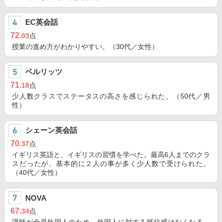
EC英会話
72
.03
点
授業の進め方がわかりやすい。（30代／女性）
ベルリッツ
71
.18
点
少人数クラスでステータスの高さを感じられた。（50代／男
性）
シェーン英会話
70
.37
点
イギリス英語と、イギリスの習慣を学べた。最高6人までのクラ
スだったが、基本的に２人の事が多く少人数で受けられた。
（40代／女性）
NOVA
67
.34
点