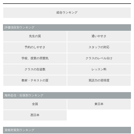
総合ランキング
評価項目別ランキング
先生の質
通いやすさ
予約のしやすさ
スタッフの対応
学校、授業の雰囲気
クラスのレベル分け
クラスの生徒数
レッスン料
教材・テキストの質
英語力の習得度
海外赴任・出張別ランキング
全国
東日本
西日本
資格対策別ランキング