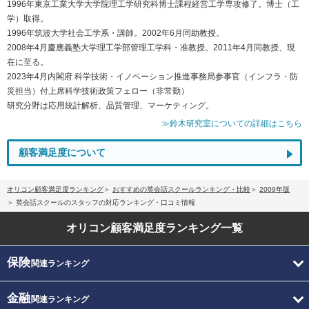
1996年東京工業大学大学院理工学研究科博士課程経営工学専攻修了。博士（工
学）取得。
1996年筑波大学社会工学系・講師。2002年6月同助教授。
2008年4月慶應義塾大学理工学部管理工学科・准教授。2011年4月同教授、現
在に至る。
2023年4月内閣府 科学技術・イノベーション推進事務局参事官（インフラ・防
災担当）付上席科学技術政策フェロー（非常勤）
研究分野は応用統計解析、品質管理、マーケティング。
≫鈴木研究室についての詳細はこちら
顧客満足度について
オリコン顧客満足度ランキング
おすすめの英会話スクールランキング・比較
2009年版
英会話スクールのスタッフの対応ランキング・口コミ情報
オリコン顧客満足度
ランキング一覧
保険
関連ランキング
金融
関連ランキング