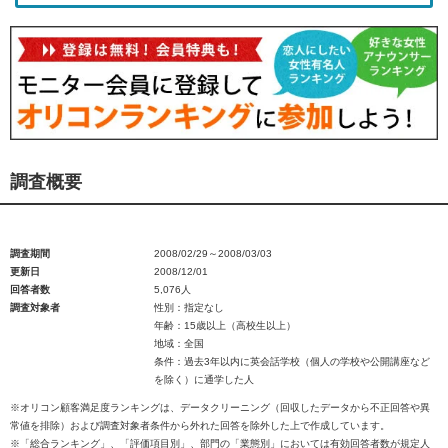
調査概要
調査期間
2008/02/29～2008/03/03
更新日
2008/12/01
回答者数
5,076人
調査対象者
性別：指定なし
年齢：15歳以上（高校生以上）
地域：全国
条件：過去3年以内に英会話学校（個人の学校や公開講座など
を除く）に通学した人
※オリコン顧客満足度ランキングは、データクリーニング（回収したデータから不正回答や異
常値を排除）および調査対象者条件から外れた回答を除外した上で作成しています。
※「総合ランキング」、「評価項目別」、部門の「業態別」においては有効回答者数が規定人