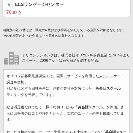
ELSランゲージセンター
76
.67
点
項目別の並べ替えは、既定のN数および得点を満たしている企業が対象となります。
その他回答があった企業は並べ替えの対象外となります。
オリコンランキングは、株式会社オリコンを前身企業に1967年より
スタート。2006年からは顧客満足度調査を開始。
オリコン顧客満足度調査では、実際にサービスを利用した
人にアンケート
調査を実施。
満足度に関する回答を基に、調査企業
社を対象にした「
英会話スクール
」
ランキングを発表しています。
総合満足度だけでなく、様々な切り口から「
英会話スクール
」を評価。さ
らに回答者の口コミや評判といった、実際のユーザーの声も掲載していま
す。
サービス検討の際、“ユーザー満足度”からも比較することで「
英会話スクー