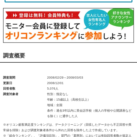
調査概要
調査期間
2008/02/29～2008/03/03
更新日
2008/12/01
回答者数
5,076人
調査対象者
性別：指定なし
年齢：15歳以上（高校生以上）
地域：全国
条件：過去3年以内に英会話学校（個人の学校や公開講座など
を除く）に通学した人
※オリコン顧客満足度ランキングは、データクリーニング（回収したデータから不正回答や異
常値を排除）および調査対象者条件から外れた回答を除外した上で作成しています。
※「総合ランキング」、「評価項目別」、部門の「業態別」においては有効回答者数が規定人