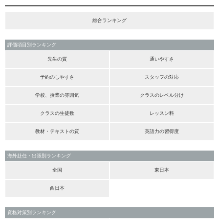
総合ランキング
評価項目別ランキング
先生の質
通いやすさ
予約のしやすさ
スタッフの対応
学校、授業の雰囲気
クラスのレベル分け
クラスの生徒数
レッスン料
教材・テキストの質
英語力の習得度
海外赴任・出張別ランキング
全国
東日本
西日本
資格対策別ランキング