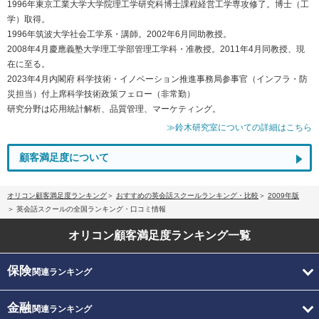
1996年東京工業大学大学院理工学研究科博士課程経営工学専攻修了。博士（工
学）取得。
1996年筑波大学社会工学系・講師。2002年6月同助教授。
2008年4月慶應義塾大学理工学部管理工学科・准教授。2011年4月同教授、現
在に至る。
2023年4月内閣府 科学技術・イノベーション推進事務局参事官（インフラ・防
災担当）付上席科学技術政策フェロー（非常勤）
研究分野は応用統計解析、品質管理、マーケティング。
≫鈴木研究室についての詳細はこちら
顧客満足度について
オリコン顧客満足度ランキング
おすすめの英会話スクールランキング・比較
2009年版
英会話スクールの全国ランキング・口コミ情報
オリコン顧客満足度
ランキング一覧
保険
関連ランキング
金融
関連ランキング