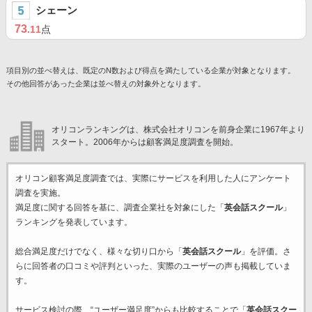
シェーン
73
.11
点
項目別の並べ替えは、既定のN数および得点を満たしている企業が対象となります。
その他回答があった企業は並べ替えの対象外となります。
オリコンランキングは、株式会社オリコンを前身企業に1967年より
スタート。2006年からは顧客満足度調査を開始。
オリコン顧客満足度調査では、実際にサービスを利用した
人にアンケート
調査を実施。
満足度に関する回答を基に、調査企業
社を対象にした「
英会話スクール
」
ランキングを発表しています。
総合満足度だけでなく、様々な切り口から「
英会話スクール
」を評価。さ
らに回答者の口コミや評判といった、実際のユーザーの声も掲載していま
す。
サービス検討の際、“ユーザー満足度”からも比較することで「
英会話スクー