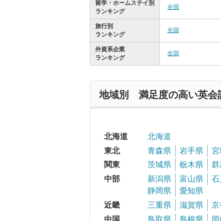
留学・ホームステイ別
全国
ランキング
旅行別
全国
ランキング
外資系企業
全国
ランキング
地域別 満足度の高い英会
北海道
北海道
東北
青森県
岩手県
宮
関東
茨城県
栃木県
群
中部
新潟県
富山県
石
静岡県
愛知県
近畿
三重県
滋賀県
京
中国
鳥取県
島根県
岡