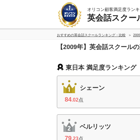
オリコン顧客満足度ランキ
英会話スクー
おすすめの英会話スクールランキング・比較
20
【2009年】英会話スクール
東日本 満足度ランキング
シェーン
84
.02
点
ベルリッツ
79
.23
点