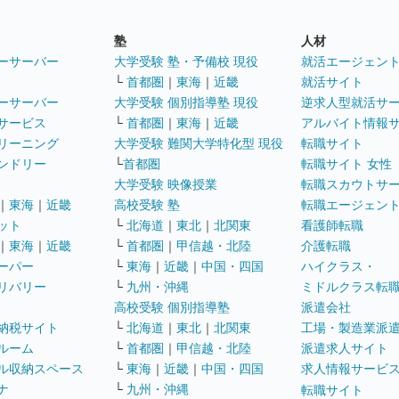
塾
人材
ーサーバー
大学受験 塾・予備校 現役
就活エージェン
└
首都圏
｜
東海
｜
近畿
就活サイト
ーサーバー
大学受験 個別指導塾 現役
逆求人型就活サ
サービス
└
首都圏
｜
東海
｜
近畿
アルバイト情報
リーニング
大学受験 難関大学特化型 現役
転職サイト
ンドリー
└
首都圏
転職サイト 女性
大学受験 映像授業
転職スカウトサ
｜
東海
｜
近畿
高校受験 塾
転職エージェン
ット
└
北海道
｜
東北
｜
北関東
看護師転職
｜
東海
｜
近畿
└
首都圏
｜
甲信越・北陸
介護転職
ーパー
└
東海
｜
近畿
｜
中国・四国
ハイクラス・
リバリー
└
九州・沖縄
ミドルクラス転
高校受験 個別指導塾
派遣会社
納税サイト
└
北海道
｜
東北
｜
北関東
工場・製造業派
ルーム
└
首都圏
｜
甲信越・北陸
派遣求人サイト
ル収納スペース
└
東海
｜
近畿
｜
中国・四国
求人情報サービ
ナ
└
九州・沖縄
転職サイト