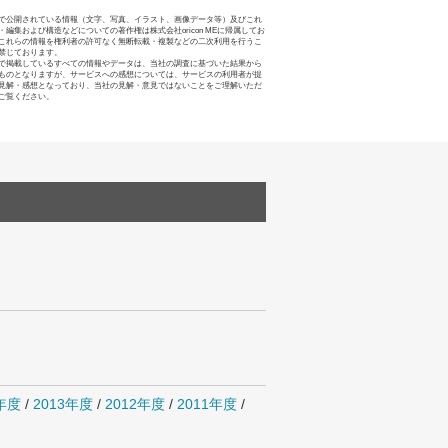
で公開されている情報（文字、写真、イラスト、画像データ等）及びこれ
・編集および構造などについての著作権は株式会社oricon MEに帰属してお
これらの情報を権利者の許可なく無断転載・複製などの二次利用を行うこ
禁じております。
で掲載しているすべての情報やデータは、当社の調査に基づいた結果から
ものとなりますが、サービスへの感想については、サービスの利用者が提
見解・感想となっており、当社の見解・意見ではないことをご理解いただ
ご覧ください。
4年度
/
2013年度
/
2012年度
/
2011年度
/