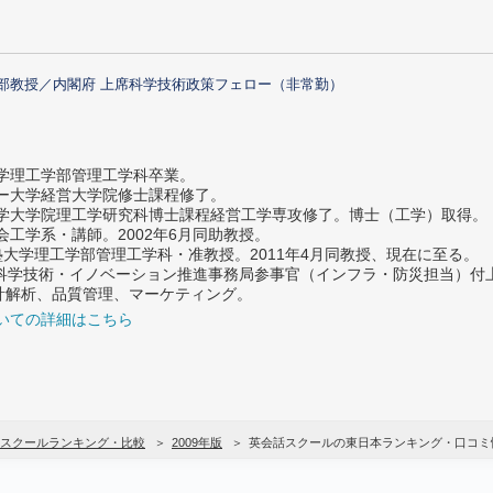
部教授／内閣府 上席科学技術政策フェロー（非常勤）
大学理工学部管理工学科卒業。
ター大学経営大学院修士課程修了。
大学大学院理工学研究科博士課程経営工学専攻修了。博士（工学）取得。
社会工学系・講師。2002年6月同助教授。
義塾大学理工学部管理工学科・准教授。2011年4月同教授、現在に至る。
府 科学技術・イノベーション推進事務局参事官（インフラ・防災担当）
計解析、品質管理、マーケティング。
いての詳細はこちら
スクールランキング・比較
2009年版
英会話スクールの東日本ランキング・口コミ