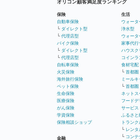
オリコン顧客満足度ランキング
保険
生活
自動車保険
ウォータ
└
ダイレクト型
浄水型
└
代理店型
ウォータ
バイク保険
家事代行
└
ダイレクト型
ハウスク
└
代理店型
コインラ
自転車保険
食材宅配
火災保険
└
首都圏
海外旅行保険
ミールキ
ペット保険
└
首都圏
生命保険
ネットス
医療保険
フードデ
がん保険
サービス
学資保険
ふるさと
保険相談ショップ
トランク
└
レンタ
└
コンテ
金融