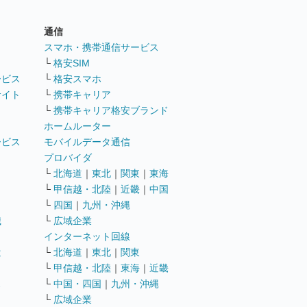
通信
ト
スマホ・携帯通信サービス
└
格安SIM
ービス
└
格安スマホ
サイト
└
携帯キャリア
└
携帯キャリア格安ブランド
ホームルーター
ービス
モバイルデータ通信
ト
プロバイダ
└
北海道
｜
東北
｜
関東
｜
東海
└
甲信越・北陸
｜
近畿
｜
中国
└
四国
｜
九州・沖縄
職
└
広域企業
インターネット回線
遣
└
北海道
｜
東北
｜
関東
└
甲信越・北陸
｜
東海
｜
近畿
ス
└
中国・四国
｜
九州・沖縄
└
広域企業