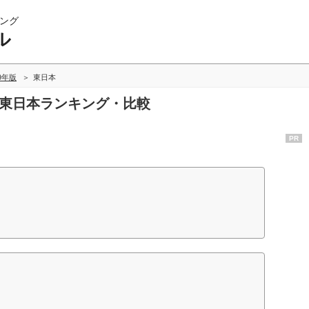
ング
ル
09年版
東日本
の東日本ランキング・比較
PR