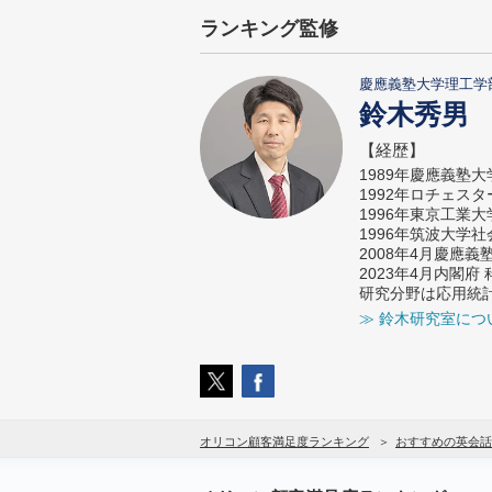
ランキング監修
慶應義塾大学理工学
鈴木秀男
【経歴】
1989年慶應義塾
1992年ロチェス
1996年東京工業
1996年筑波大学
2008年4月慶應
2023年4月内閣
研究分野は応用統
≫ 鈴木研究室につ
オリコン顧客満足度ランキング
おすすめの英会話