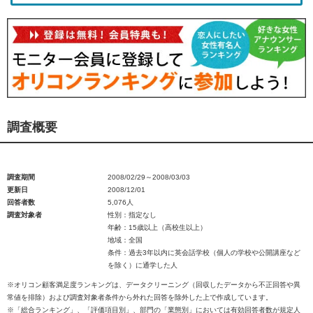
調査概要
調査期間
2008/02/29～2008/03/03
更新日
2008/12/01
回答者数
5,076人
調査対象者
性別：指定なし
年齢：15歳以上（高校生以上）
地域：全国
条件：過去3年以内に英会話学校（個人の学校や公開講座など
を除く）に通学した人
※オリコン顧客満足度ランキングは、データクリーニング（回収したデータから不正回答や異
常値を排除）および調査対象者条件から外れた回答を除外した上で作成しています。
※「総合ランキング」、「評価項目別」、部門の「業態別」においては有効回答者数が規定人