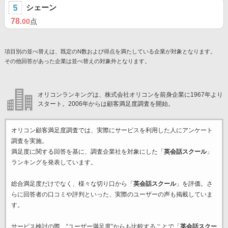
シェーン
78
.00
点
項目別の並べ替えは、既定のN数および得点を満たしている企業が対象となります。
その他回答があった企業は並べ替えの対象外となります。
オリコンランキングは、株式会社オリコンを前身企業に1967年より
スタート。2006年からは顧客満足度調査を開始。
オリコン顧客満足度調査では、実際にサービスを利用した
人にアンケート
調査を実施。
満足度に関する回答を基に、調査企業
社を対象にした「
英会話スクール
」
ランキングを発表しています。
総合満足度だけでなく、様々な切り口から「
英会話スクール
」を評価。さ
らに回答者の口コミや評判といった、実際のユーザーの声も掲載していま
す。
サービス検討の際、“ユーザー満足度”からも比較することで「
英会話スクー