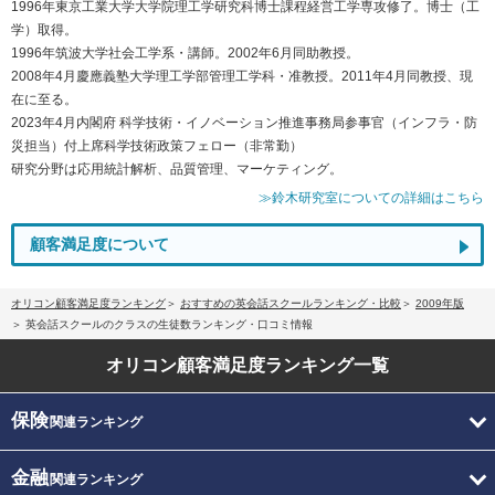
1996年東京工業大学大学院理工学研究科博士課程経営工学専攻修了。博士（工
学）取得。
1996年筑波大学社会工学系・講師。2002年6月同助教授。
2008年4月慶應義塾大学理工学部管理工学科・准教授。2011年4月同教授、現
在に至る。
2023年4月内閣府 科学技術・イノベーション推進事務局参事官（インフラ・防
災担当）付上席科学技術政策フェロー（非常勤）
研究分野は応用統計解析、品質管理、マーケティング。
≫鈴木研究室についての詳細はこちら
顧客満足度について
オリコン顧客満足度ランキング
おすすめの英会話スクールランキング・比較
2009年版
英会話スクールのクラスの生徒数ランキング・口コミ情報
オリコン顧客満足度
ランキング一覧
保険
関連ランキング
金融
関連ランキング