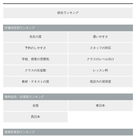
総合ランキング
評価項目別ランキング
先生の質
通いやすさ
予約のしやすさ
スタッフの対応
学校、授業の雰囲気
クラスのレベル分け
クラスの生徒数
レッスン料
教材・テキストの質
英語力の習得度
海外赴任・出張別ランキング
全国
東日本
西日本
資格対策別ランキング