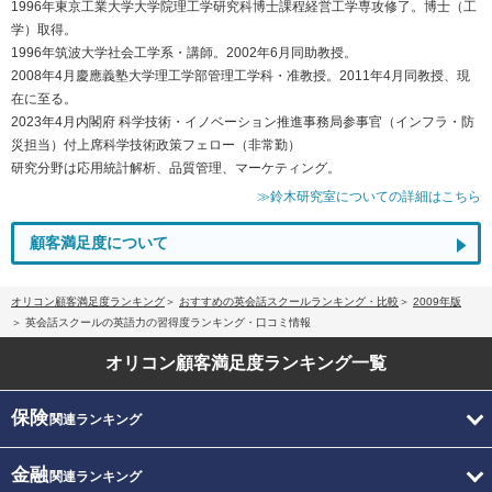
1996年東京工業大学大学院理工学研究科博士課程経営工学専攻修了。博士（工
学）取得。
1996年筑波大学社会工学系・講師。2002年6月同助教授。
2008年4月慶應義塾大学理工学部管理工学科・准教授。2011年4月同教授、現
在に至る。
2023年4月内閣府 科学技術・イノベーション推進事務局参事官（インフラ・防
災担当）付上席科学技術政策フェロー（非常勤）
研究分野は応用統計解析、品質管理、マーケティング。
≫鈴木研究室についての詳細はこちら
顧客満足度について
オリコン顧客満足度ランキング
おすすめの英会話スクールランキング・比較
2009年版
英会話スクールの英語力の習得度ランキング・口コミ情報
オリコン顧客満足度
ランキング一覧
保険
関連ランキング
金融
関連ランキング