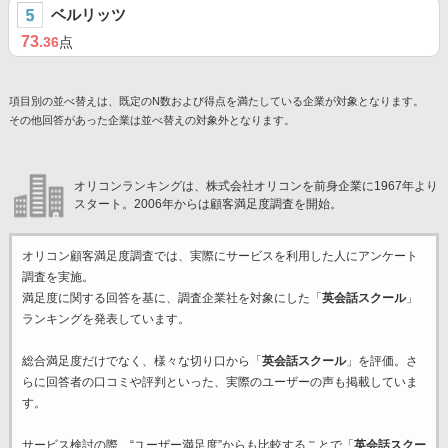
ベルリッツ
73
.36
点
項目別の並べ替えは、既定のN数および得点を満たしている企業が対象となります。
その他回答があった企業は並べ替えの対象外となります。
オリコンランキングは、株式会社オリコンを前身企業に1967年より
スタート。2006年からは顧客満足度調査を開始。
オリコン顧客満足度調査では、実際にサービスを利用した
人にアンケート
調査を実施。
満足度に関する回答を基に、調査企業
社を対象にした「
英会話スクール
」
ランキングを発表しています。
総合満足度だけでなく、様々な切り口から「
英会話スクール
」を評価。さ
らに回答者の口コミや評判といった、実際のユーザーの声も掲載していま
す。
サービス検討の際、“ユーザー満足度”からも比較することで「
英会話スクー