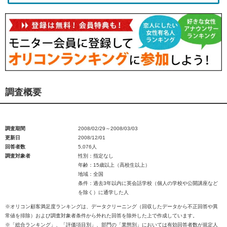
調査概要
調査期間
2008/02/29～2008/03/03
更新日
2008/12/01
回答者数
5,076人
調査対象者
性別：指定なし
年齢：15歳以上（高校生以上）
地域：全国
条件：過去3年以内に英会話学校（個人の学校や公開講座など
を除く）に通学した人
※オリコン顧客満足度ランキングは、データクリーニング（回収したデータから不正回答や異
常値を排除）および調査対象者条件から外れた回答を除外した上で作成しています。
※「総合ランキング」、「評価項目別」、部門の「業態別」においては有効回答者数が規定人