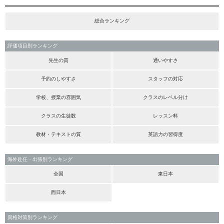
総合ランキング
評価項目別ランキング
先生の質
通いやすさ
予約のしやすさ
スタッフの対応
学校、授業の雰囲気
クラスのレベル分け
クラスの生徒数
レッスン料
教材・テキストの質
英語力の習得度
海外赴任・出張別ランキング
全国
東日本
西日本
資格対策別ランキング