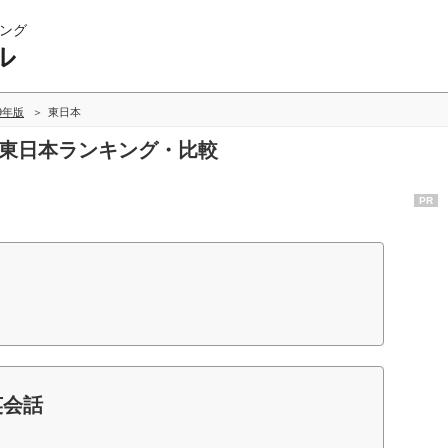
ング
ル
09年版
東日本
の東日本ランキング・比較
PR
英会話