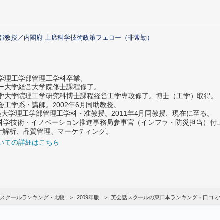
部教授／内閣府 上席科学技術政策フェロー（非常勤）
大学理工学部管理工学科卒業。
ター大学経営大学院修士課程修了。
大学大学院理工学研究科博士課程経営工学専攻修了。博士（工学）取得。
社会工学系・講師。2002年6月同助教授。
義塾大学理工学部管理工学科・准教授。2011年4月同教授、現在に至る。
府 科学技術・イノベーション推進事務局参事官（インフラ・防災担当）
計解析、品質管理、マーケティング。
いての詳細はこちら
スクールランキング・比較
2009年版
英会話スクールの東日本ランキング・口コミ