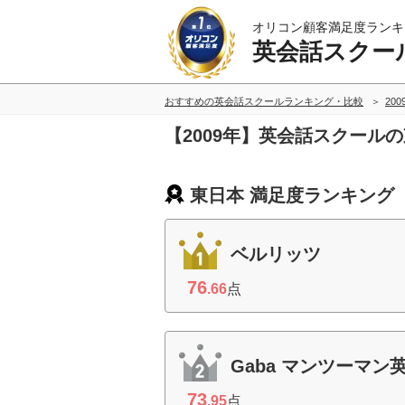
オリコン顧客満足度ランキ
英会話スクー
おすすめの英会話スクールランキング・比較
20
【2009年】英会話スクール
東日本 満足度ランキング
ベルリッツ
76
.66
点
Gaba マンツーマン
73
.95
点