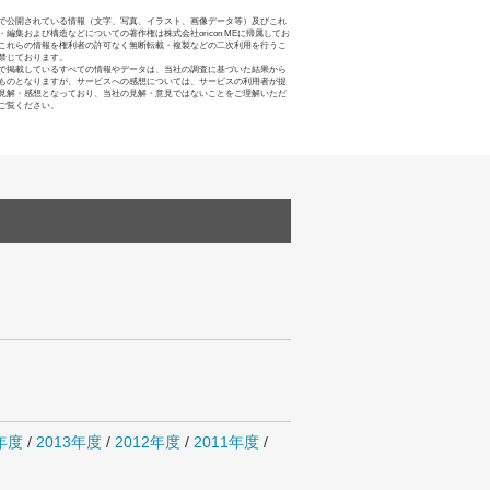
で公開されている情報（文字、写真、イラスト、画像データ等）及びこれ
・編集および構造などについての著作権は株式会社oricon MEに帰属してお
これらの情報を権利者の許可なく無断転載・複製などの二次利用を行うこ
禁じております。
で掲載しているすべての情報やデータは、当社の調査に基づいた結果から
ものとなりますが、サービスへの感想については、サービスの利用者が提
見解・感想となっており、当社の見解・意見ではないことをご理解いただ
ご覧ください。
4年度
/
2013年度
/
2012年度
/
2011年度
/