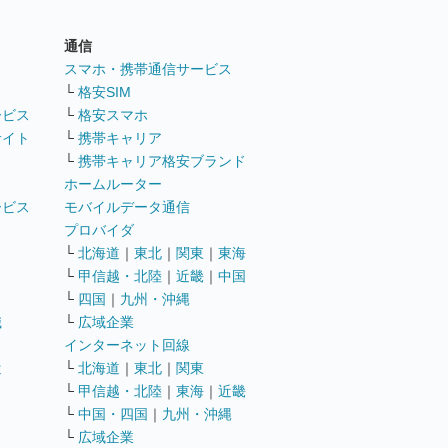
通信
ト
スマホ・携帯通信サービス
└
格安SIM
ービス
└
格安スマホ
サイト
└
携帯キャリア
└
携帯キャリア格安ブランド
ホームルーター
ービス
モバイルデータ通信
ト
プロバイダ
└
北海道
｜
東北
｜
関東
｜
東海
└
甲信越・北陸
｜
近畿
｜
中国
└
四国
｜
九州・沖縄
職
└
広域企業
インターネット回線
遣
└
北海道
｜
東北
｜
関東
└
甲信越・北陸
｜
東海
｜
近畿
ス
└
中国・四国
｜
九州・沖縄
└
広域企業