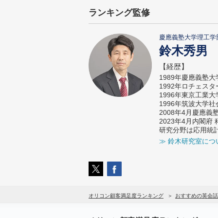
ランキング監修
慶應義塾大学理工学
鈴木秀男
【経歴】
1989年慶應義塾
1992年ロチェス
1996年東京工業
1996年筑波大学
2008年4月慶應
2023年4月内閣
研究分野は応用統
≫ 鈴木研究室につ
オリコン顧客満足度ランキング
おすすめの英会話