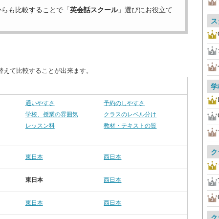
からも比較することで「
英会話スクール
」選びにお役立て
ス
替えて比較することが出来ます。
学
通いやすさ
予約のしやすさ
学校、授業の雰囲気
クラスのレベル分け
レッスン料
教材・テキストの質
ク
東日本
西日本
東日本
西日本
東日本
西日本
ク