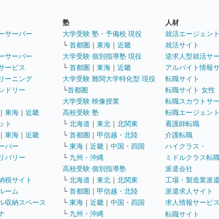
塾
人材
ーサーバー
大学受験 塾・予備校 現役
就活エージェン
└
首都圏
｜
東海
｜
近畿
就活サイト
ーサーバー
大学受験 個別指導塾 現役
逆求人型就活サ
サービス
└
首都圏
｜
東海
｜
近畿
アルバイト情報
リーニング
大学受験 難関大学特化型 現役
転職サイト
ンドリー
└
首都圏
転職サイト 女性
大学受験 映像授業
転職スカウトサ
｜
東海
｜
近畿
高校受験 塾
転職エージェン
ット
└
北海道
｜
東北
｜
北関東
看護師転職
｜
東海
｜
近畿
└
首都圏
｜
甲信越・北陸
介護転職
ーパー
└
東海
｜
近畿
｜
中国・四国
ハイクラス・
リバリー
└
九州・沖縄
ミドルクラス転
高校受験 個別指導塾
派遣会社
納税サイト
└
北海道
｜
東北
｜
北関東
工場・製造業派
ルーム
└
首都圏
｜
甲信越・北陸
派遣求人サイト
ル収納スペース
└
東海
｜
近畿
｜
中国・四国
求人情報サービ
ナ
└
九州・沖縄
転職サイト