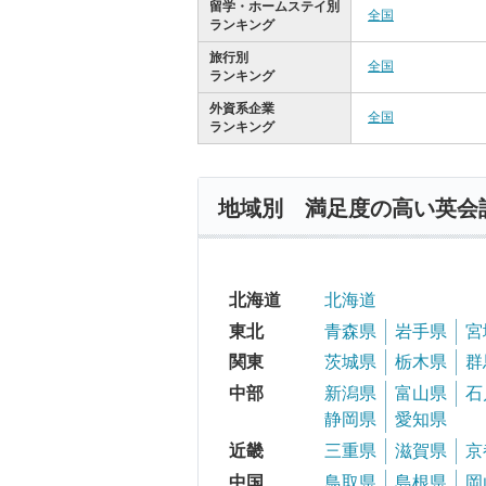
留学・ホームステイ別
全国
ランキング
旅行別
全国
ランキング
外資系企業
全国
ランキング
地域別 満足度の高い英会
北海道
北海道
東北
青森県
岩手県
宮
関東
茨城県
栃木県
群
中部
新潟県
富山県
石
静岡県
愛知県
近畿
三重県
滋賀県
京
中国
鳥取県
島根県
岡