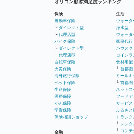
オリコン顧客満足度ランキング
保険
生活
自動車保険
ウォータ
└
ダイレクト型
浄水型
└
代理店型
ウォータ
バイク保険
家事代行
└
ダイレクト型
ハウスク
└
代理店型
コインラ
自転車保険
食材宅配
火災保険
└
首都圏
海外旅行保険
ミールキ
ペット保険
└
首都圏
生命保険
ネットス
医療保険
フードデ
がん保険
サービス
学資保険
ふるさと
保険相談ショップ
トランク
└
レンタ
└
コンテ
金融