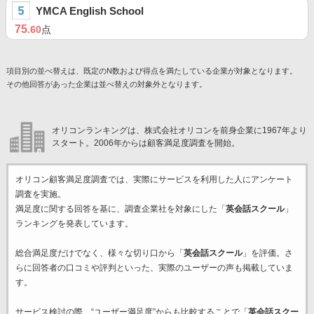
YMCA English School
75
.60
点
項目別の並べ替えは、既定のN数および得点を満たしている企業が対象となります。
その他回答があった企業は並べ替えの対象外となります。
オリコンランキングは、株式会社オリコンを前身企業に1967年より
スタート。2006年からは顧客満足度調査を開始。
オリコン顧客満足度調査では、実際にサービスを利用した
人にアンケート
調査を実施。
満足度に関する回答を基に、調査企業
社を対象にした「
英会話スクール
」
ランキングを発表しています。
総合満足度だけでなく、様々な切り口から「
英会話スクール
」を評価。さ
らに回答者の口コミや評判といった、実際のユーザーの声も掲載していま
す。
サービス検討の際、“ユーザー満足度”からも比較することで「
英会話スクー