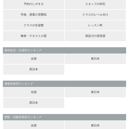
予約のしやすさ
スタッフの対応
学校、授業の雰囲気
クラスのレベル分け
クラスの生徒数
レッスン料
教材・テキストの質
英語力の習得度
海外赴任・出張別ランキング
全国
東日本
西日本
資格対策別ランキング
全国
東日本
西日本
受験・試験対策別ランキング
全国
東日本