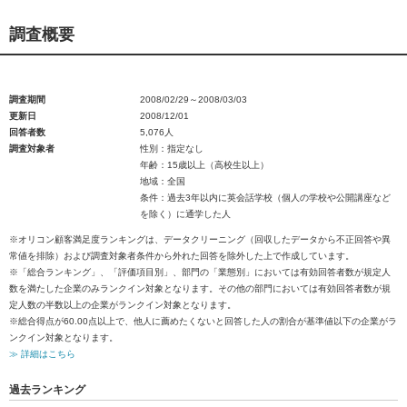
調査概要
調査期間
2008/02/29～2008/03/03
更新日
2008/12/01
回答者数
5,076人
調査対象者
性別：指定なし
年齢：15歳以上（高校生以上）
地域：全国
条件：過去3年以内に英会話学校（個人の学校や公開講座など
を除く）に通学した人
※オリコン顧客満足度ランキングは、データクリーニング（回収したデータから不正回答や異
常値を排除）および調査対象者条件から外れた回答を除外した上で作成しています。
※「総合ランキング」、「評価項目別」、部門の「業態別」においては有効回答者数が規定人
数を満たした企業のみランクイン対象となります。その他の部門においては有効回答者数が規
定人数の半数以上の企業がランクイン対象となります。
※総合得点が60.00点以上で、他人に薦めたくないと回答した人の割合が基準値以下の企業がラ
ンクイン対象となります。
≫ 詳細はこちら
過去ランキング