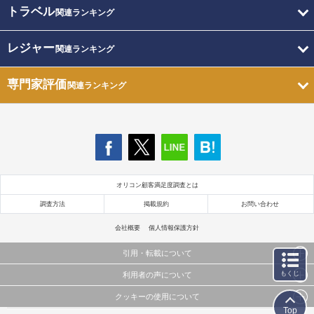
トラベル
関連ランキング
レジャー
関連ランキング
専門家評価
関連ランキング
オリコン顧客満足度調査とは
調査方法
掲載規約
お問い合わせ
会社概要
個人情報保護方針
引用・転載について
もくじ
利用者の声について
当サイトで公開されている情報（文字、写真、イラスト、画像データ等）及びこれらの配置・
編集および構造などについての著作権は株式会社oricon MEに帰属しております。
クッキーの使用について
当サイトに掲載している内容はすべてサービスの利用者が提出された見解・感想です。
これらの情報を権利者の許可なく無断転載・複製などの二次利用を行うことは固く禁じており
Top
弊社が内容について正確性を含め一切保証するものではありません。