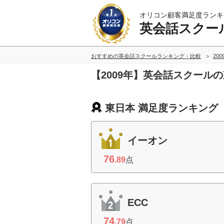
オリコン顧客満足度ランキ
英会話スクー
おすすめの英会話スクールランキング・比較
20
【2009年】英会話スクール
東日本 満足度ランキング
イーオン
76
.89
点
ECC
74
.79
点