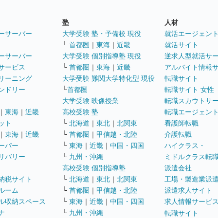
塾
人材
ーサーバー
大学受験 塾・予備校 現役
就活エージェン
└
首都圏
｜
東海
｜
近畿
就活サイト
ーサーバー
大学受験 個別指導塾 現役
逆求人型就活サ
サービス
└
首都圏
｜
東海
｜
近畿
アルバイト情報
リーニング
大学受験 難関大学特化型 現役
転職サイト
ンドリー
└
首都圏
転職サイト 女性
大学受験 映像授業
転職スカウトサ
｜
東海
｜
近畿
高校受験 塾
転職エージェン
ット
└
北海道
｜
東北
｜
北関東
看護師転職
｜
東海
｜
近畿
└
首都圏
｜
甲信越・北陸
介護転職
ーパー
└
東海
｜
近畿
｜
中国・四国
ハイクラス・
リバリー
└
九州・沖縄
ミドルクラス転
高校受験 個別指導塾
派遣会社
納税サイト
└
北海道
｜
東北
｜
北関東
工場・製造業派
ルーム
└
首都圏
｜
甲信越・北陸
派遣求人サイト
ル収納スペース
└
東海
｜
近畿
｜
中国・四国
求人情報サービ
ナ
└
九州・沖縄
転職サイト