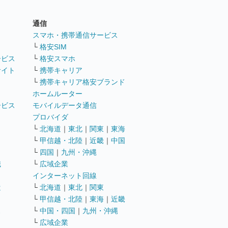
通信
ト
スマホ・携帯通信サービス
└
格安SIM
ービス
└
格安スマホ
サイト
└
携帯キャリア
└
携帯キャリア格安ブランド
ホームルーター
ービス
モバイルデータ通信
ト
プロバイダ
└
北海道
｜
東北
｜
関東
｜
東海
└
甲信越・北陸
｜
近畿
｜
中国
└
四国
｜
九州・沖縄
職
└
広域企業
インターネット回線
遣
└
北海道
｜
東北
｜
関東
└
甲信越・北陸
｜
東海
｜
近畿
ス
└
中国・四国
｜
九州・沖縄
└
広域企業