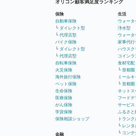
オリコン顧客満足度ランキング
保険
生活
自動車保険
ウォータ
└
ダイレクト型
浄水型
└
代理店型
ウォータ
バイク保険
家事代行
└
ダイレクト型
ハウスク
└
代理店型
コインラ
自転車保険
食材宅配
火災保険
└
首都圏
海外旅行保険
ミールキ
ペット保険
└
首都圏
生命保険
ネットス
医療保険
フードデ
がん保険
サービス
学資保険
ふるさと
保険相談ショップ
トランク
└
レンタ
└
コンテ
金融