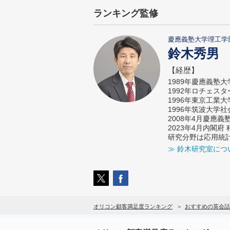
ランキング監修
慶應義塾大学理工学
鈴木秀男
【経歴】
1989年慶應義塾
1992年ロチェス
1996年東京工業
1996年筑波大学
2008年4月慶應
2023年4月内閣
研究分野は応用統
≫ 鈴木研究室につ
オリコン顧客満足度ランキング
おすすめの英会話