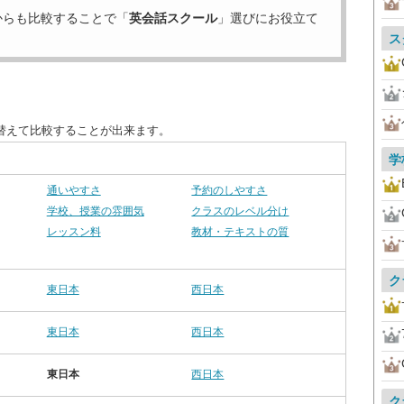
からも比較することで「
英会話スクール
」選びにお役立て
ス
替えて比較することが出来ます。
学
通いやすさ
予約のしやすさ
学校、授業の雰囲気
クラスのレベル分け
レッスン料
教材・テキストの質
ク
東日本
西日本
東日本
西日本
東日本
西日本
ク