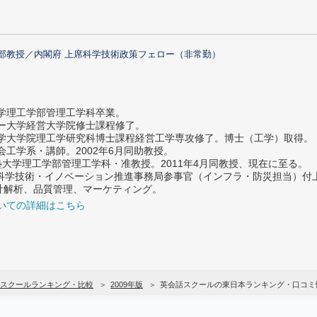
部教授／内閣府 上席科学技術政策フェロー（非常勤）
大学理工学部管理工学科卒業。
ター大学経営大学院修士課程修了。
大学大学院理工学研究科博士課程経営工学専攻修了。博士（工学）取得。
社会工学系・講師。2002年6月同助教授。
義塾大学理工学部管理工学科・准教授。2011年4月同教授、現在に至る。
府 科学技術・イノベーション推進事務局参事官（インフラ・防災担当）
計解析、品質管理、マーケティング。
いての詳細はこちら
スクールランキング・比較
2009年版
英会話スクールの東日本ランキング・口コミ