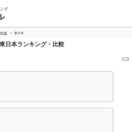
ング
ル
09年版
東日本
の東日本ランキング・比較
PR