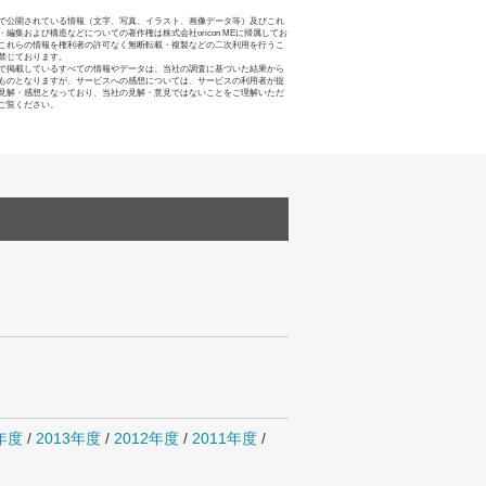
で公開されている情報（文字、写真、イラスト、画像データ等）及びこれ
・編集および構造などについての著作権は株式会社oricon MEに帰属してお
これらの情報を権利者の許可なく無断転載・複製などの二次利用を行うこ
禁じております。
で掲載しているすべての情報やデータは、当社の調査に基づいた結果から
ものとなりますが、サービスへの感想については、サービスの利用者が提
見解・感想となっており、当社の見解・意見ではないことをご理解いただ
ご覧ください。
4年度
/
2013年度
/
2012年度
/
2011年度
/