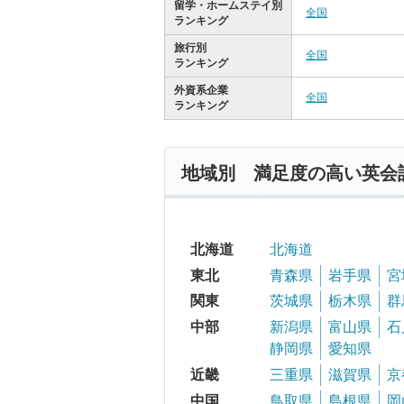
留学・ホームステイ別
全国
ランキング
旅行別
全国
ランキング
外資系企業
全国
ランキング
地域別 満足度の高い英会
北海道
北海道
東北
青森県
岩手県
宮
関東
茨城県
栃木県
群
中部
新潟県
富山県
石
静岡県
愛知県
近畿
三重県
滋賀県
京
中国
鳥取県
島根県
岡