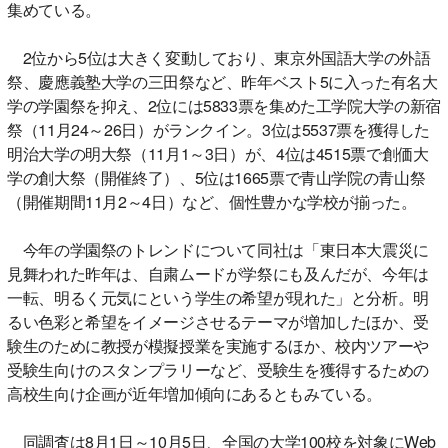
集めている。
2位から5位は大きく変動しており、東京外国語大学の外語
祭、慶應義塾大学の三田祭など、昨年ベスト5に入った有名大
学の学園祭を抑え、2位には5833票を集めた工学院大学の新宿
祭（11月24～26日）がランクイン。3位は5537票を獲得した
明治大学の明大祭（11月1～3日）が、4位は4515票で創価大
学の創大祭（開催終了）、5位は1665票で青山学院の青山祭
（開催期間11月2～4日）など、個性豊かな学校が揃った。
今年の学園祭のトレンドについて同社は「東日本大震災に
見舞われた昨年は、自粛ムードが学祭にも及んだが、今年は
一転、明るく元気にという学生の希望が現れた」と分析。明
るい色彩と希望をイメージさせるテーマが増加したほか、受
験生のために教授が模擬授業を実施するほか、校内ツアーや
受験生向けのスタンプラリーなど、受験生を獲得するための
高校生向け企画が近年増加傾向にあるともみている。
同調査は8月1日～10月5日、全国の大学100校を対象にWeb