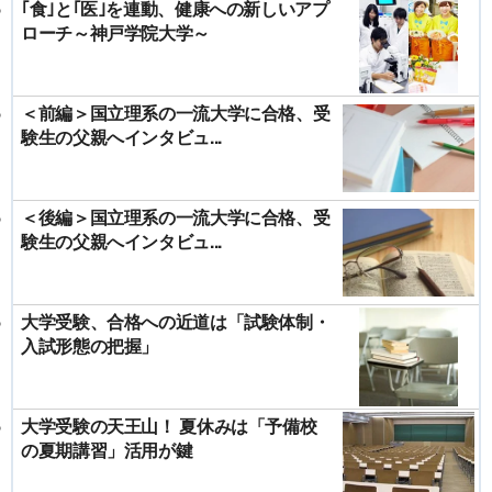
｢食｣と｢医｣を連動、健康への新しいアプ
ローチ～神戸学院大学～
＜前編＞国立理系の一流大学に合格、受
験生の父親へインタビュ...
＜後編＞国立理系の一流大学に合格、受
験生の父親へインタビュ...
大学受験、合格への近道は「試験体制・
入試形態の把握」
大学受験の天王山！ 夏休みは「予備校
の夏期講習」活用が鍵