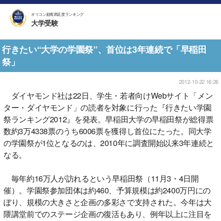
オリコン顧客満足度ランキング
大学受験
行きたい“大学の学園祭”、首位は3年連続で「早稲田
祭」
2012-10-22 16:26
ダイヤモンド社は22日、学生・若者向けWebサイト「メン
ター・ダイヤモンド」の読者を対象に行った『行きたい学園
祭ランキング2012』を発表。早稲田大学の早稲田祭が総得票
数約3万4338票のうち6006票を獲得し首位にたった。同大学
の学園祭が1位となるのは、2010年に調査開始以来3年連続と
なる。
毎年約16万人が訪れるという早稲田祭（11月3・4日開
催）。学園祭参加団体は約460、予算規模は約2400万円にの
ぼり、規模の大きさと企画の多彩さで支持された。今年は大
隈講堂前でのステージ企画の復活もあり、例年以上に注目を