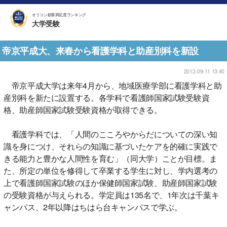
オリコン顧客満足度ランキング
大学受験
帝京平成大、来春から看護学科と助産別科を新設
2012-09-11 13:40
帝京平成大学は来年4月から、地域医療学部に看護学科と助
産別科を新たに設置する。各学科で看護師国家試験受験資
格、助産師国家試験受験資格が取得できる。
看護学科では、「人間のこころやからだについての深い知
識を身につけ、それらの知識に基づいたケアを的確に実践で
きる能力と豊かな人間性を育む」（同大学）ことが目標。ま
た、所定の単位を修得して卒業する学生に対し、学内選考の
上で看護師国家試験のほか保健師国家試験、助産師国家試験
の受験資格が与えられる。学定員は135名で、1年次は千葉キ
ャンパス、2年以降はちはら台キャンパスで学ぶ。