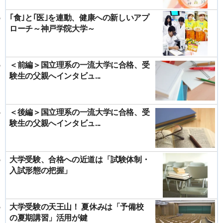
｢食｣と｢医｣を連動、健康への新しいアプ
ローチ～神戸学院大学～
＜前編＞国立理系の一流大学に合格、受
験生の父親へインタビュ...
＜後編＞国立理系の一流大学に合格、受
験生の父親へインタビュ...
大学受験、合格への近道は「試験体制・
入試形態の把握」
大学受験の天王山！ 夏休みは「予備校
の夏期講習」活用が鍵