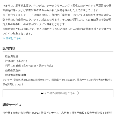
※オリコン顧客満足度ランキングは、データクリーニング（回収したデータから不正回答や異
常値を排除）および調査対象者条件から外れた回答を除外した上で作成しています。
※「総合ランキング」、「評価項目別」、部門の「業態別」においては有効回答者数が規定人
数を満たした企業のみランクイン対象となります。その他の部門においては有効回答者数が規
定人数の半数以上の企業がランクイン対象となります。
※総合得点が60.0点以上で、他人に薦めたくないと回答した人の割合が基準値以下の企業がラ
ンクイン対象となります。
≫ 詳細はこちら
設問内容
・総合満足度
・評価項目（小項目）
・利用した感想（良かった点・悪かった点）
・他者推奨意向
・他者推奨意向理由
アンケート調査を実施した際の質問事項です。満足度評価項目のほか、該当サービスの利用状況や検討内
容を質問しています。
その他の設問内容はこちら
調査サービス
河合塾 | 京進の大学受験 TOPΣ | 螢雪ゼミナール | 志門塾 | 秀英予備校 | 駿台予備学校 | 文理学