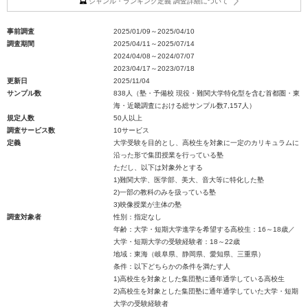
ジャンル・ランキング定義 調査詳細について
事前調査
2025/01/09～2025/04/10
調査期間
2025/04/11～2025/07/14
2024/04/08～2024/07/07
2023/04/17～2023/07/18
更新日
2025/11/04
サンプル数
838人（塾・予備校 現役・難関大学特化型を含む首都圏・東
海・近畿調査における総サンプル数7,157人）
規定人数
50人以上
調査サービス数
10サービス
定義
大学受験を目的とし、高校生を対象に一定のカリキュラムに
沿った形で集団授業を行っている塾
ただし、以下は対象外とする
1)難関大学、医学部、美大、音大等に特化した塾
2)一部の教科のみを扱っている塾
3)映像授業が主体の塾
調査対象者
性別：指定なし
年齢：大学・短期大学進学を希望する高校生：16～18歳／
大学・短期大学の受験経験者：18～22歳
地域：東海（岐阜県、静岡県、愛知県、三重県）
条件：以下どちらかの条件を満たす人
1)高校生を対象とした集団塾に通年通学している高校生
2)高校生を対象とした集団塾に通年通学していた大学・短期
大学の受験経験者