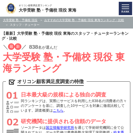
オリコン顧客満足度ランキング
大学受験 塾・予備校 現役 東海
大学受験 塾・予備校 現役
おすすめの大学受験 塾・予備校 現役 東海ランキング・比較
スタッフ・チューター
【最新】大学受験 塾・予備校 現役 東海のスタッフ・チューターランキン
グ・比較
／
／
838
最
新
名が選んだ
大学受験 塾・予備校 現役 東
海ランキング
オリコン顧客満足度調査の特徴
日本最大級の規模による独自の調査
同ランキングは、実際にサービスを利用した838名の消費者の方々
のアンケートを基に、調査した10サービスを対象に徹底比較して
います。調査概要は
こちら
。
研究機関に提供される信頼のデータ
ソースデータは
国立情報学研究所
を通じて学術研究機関に全て公
開されており、データ監修は慶應義塾大学理工学部教授・
鈴木秀