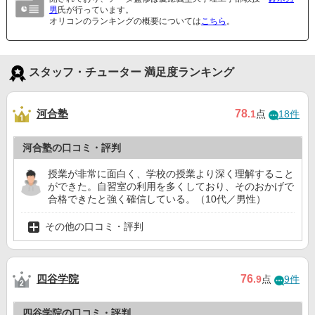
男
氏が行っています。
オリコンのランキングの概要については
こちら
。
スタッフ・チューター 満足度ランキング
河合塾
78
.1
点
18件
河合塾の口コミ・評判
授業が非常に面白く、学校の授業より深く理解すること
ができた。自習室の利用を多くしており、そのおかげで
合格できたと強く確信している。（10代／男性）
その他の口コミ・評判
四谷学院
76
.9
点
9件
四谷学院の口コミ・評判