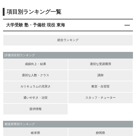
項目別ランキング一覧
大学受験 塾・予備校 現役 東海
総合ランキング
評価項目別ランキング
成績向上・結果
適切な受講費用
適切な人数・クラス
講師
カリキュラムの充実さ
教室・自習室
通いやすさ・治安
スタッフ・チューター
提供情報
都道府県別ランキング
岐阜県
静岡県