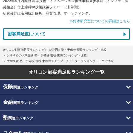
2023年4月内閣府 科学技術・イノベーション推進事務局参事官（インフラ・防
災担当）付上席科学技術政策フェロー（非常勤）
研究分野は応用統計解析、品質管理、マーケティング。
≫鈴木研究室についての詳細はこちら
顧客満足度について
オリコン顧客満足度ランキング
大学受験 塾・予備校 現役ランキング・比較
おすすめの大学受験 塾・予備校 現役 東海ランキング・比較
大学受験 塾・予備校 現役 東海のスタッフ・チューターランキング・口コミ情報
オリコン顧客満足度
ランキング一覧
保険
関連ランキング
金融
関連ランキング
塾
関連ランキング