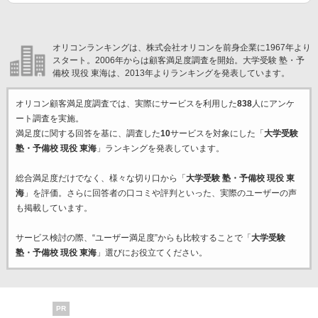
オリコンランキングは、株式会社オリコンを前身企業に1967年より
スタート。2006年からは顧客満足度調査を開始。大学受験 塾・予
備校 現役 東海は、2013年よりランキングを発表しています。
オリコン顧客満足度調査では、実際にサービスを利用した
838
人にアンケ
ート調査を実施。
満足度に関する回答を基に、調査した
10
サービスを対象にした「
大学受験
塾・予備校 現役 東海
」ランキングを発表しています。
総合満足度だけでなく、様々な切り口から「
大学受験 塾・予備校 現役 東
海
」を評価。さらに回答者の口コミや評判といった、実際のユーザーの声
も掲載しています。
サービス検討の際、“ユーザー満足度”からも比較することで「
大学受験
塾・予備校 現役 東海
」選びにお役立てください。
PR