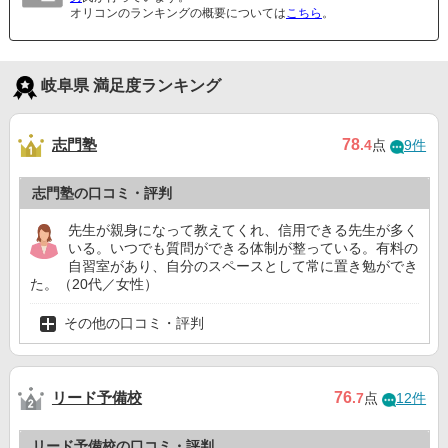
オリコンのランキングの概要については
こちら
。
岐阜県 満足度ランキング
志門塾
78
.4
点
9件
志門塾の口コミ・評判
先生が親身になって教えてくれ、信用できる先生が多く
いる。いつでも質問ができる体制が整っている。有料の
自習室があり、自分のスペースとして常に置き勉ができ
た。（20代／女性）
その他の口コミ・評判
リード予備校
76
.7
点
12件
リード予備校の口コミ・評判