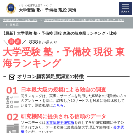
オリコン顧客満足度ランキング
大学受験 塾・予備校 現役 東海
大学受験 塾・予備校 現役
おすすめの大学受験 塾・予備校 現役 東海ランキング・比較
岐阜県
【最新】大学受験 塾・予備校 現役 東海の岐阜県ランキング・比較
／
／
838
最
新
名が選んだ
大学受験 塾・予備校 現役 東
海ランキング
オリコン顧客満足度調査の特徴
日本最大級の規模による独自の調査
同ランキングは、実際にサービスを利用した838名の消費者の方々
のアンケートを基に、調査した10サービスを対象に徹底比較して
います。調査概要は
こちら
。
研究機関に提供される信頼のデータ
ソースデータは
国立情報学研究所
を通じて学術研究機関に全て公
開されており、データ監修は慶應義塾大学理工学部教授・
鈴木秀
男
氏が行っています。