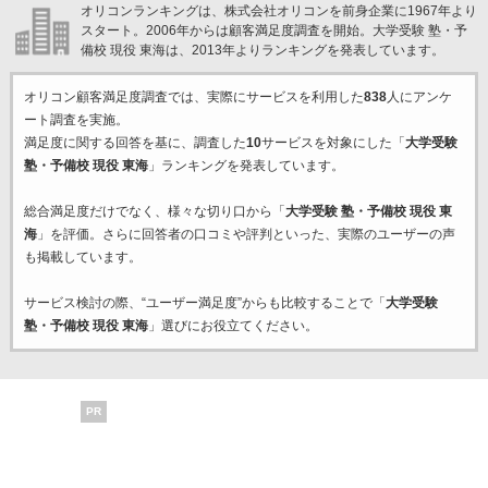
オリコンランキングは、株式会社オリコンを前身企業に1967年より
スタート。2006年からは顧客満足度調査を開始。大学受験 塾・予
備校 現役 東海は、2013年よりランキングを発表しています。
オリコン顧客満足度調査では、実際にサービスを利用した
838
人にアンケ
ート調査を実施。
満足度に関する回答を基に、調査した
10
サービスを対象にした「
大学受験
塾・予備校 現役 東海
」ランキングを発表しています。
総合満足度だけでなく、様々な切り口から「
大学受験 塾・予備校 現役 東
海
」を評価。さらに回答者の口コミや評判といった、実際のユーザーの声
も掲載しています。
サービス検討の際、“ユーザー満足度”からも比較することで「
大学受験
塾・予備校 現役 東海
」選びにお役立てください。
PR