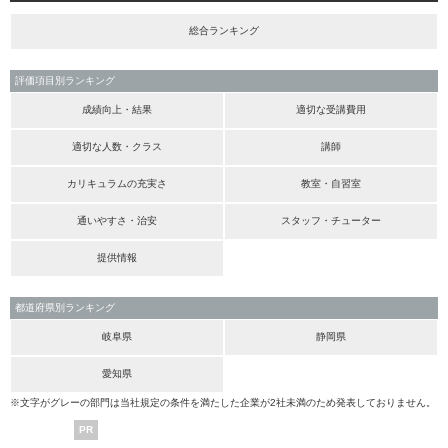
総合ランキング
評価項目別ランキング
成績向上・結果
適切な受講費用
適切な人数・クラス
講師
カリキュラムの充実さ
教室・自習室
通いやすさ・治安
スタッフ・チューター
提供情報
都道府県別ランキング
岐阜県
静岡県
愛知県
※文字がグレーの部門は当社規定の条件を満たした企業が2社未満のため発表しておりません。
PR