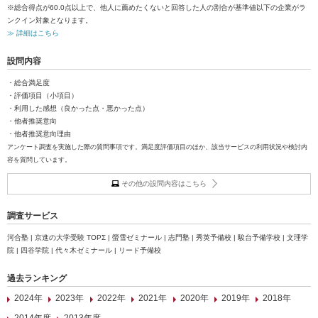
※総合得点が60.0点以上で、他人に薦めたくないと回答した人の割合が基準値以下の企業がラ
ンクイン対象となります。
≫ 詳細はこちら
設問内容
・総合満足度
・評価項目（小項目）
・利用した感想（良かった点・悪かった点）
・他者推奨意向
・他者推奨意向理由
アンケート調査を実施した際の質問事項です。満足度評価項目のほか、該当サービスの利用状況や検討内
容を質問しています。
その他の設問内容はこちら
調査サービス
河合塾 | 京進の大学受験 TOPΣ | 螢雪ゼミナール | 志門塾 | 秀英予備校 | 駿台予備学校 | 文理学
院 | 四谷学院 | 代々木ゼミナール | リード予備校
過去ランキング
2024年
2023年
2022年
2021年
2020年
2019年
2018年