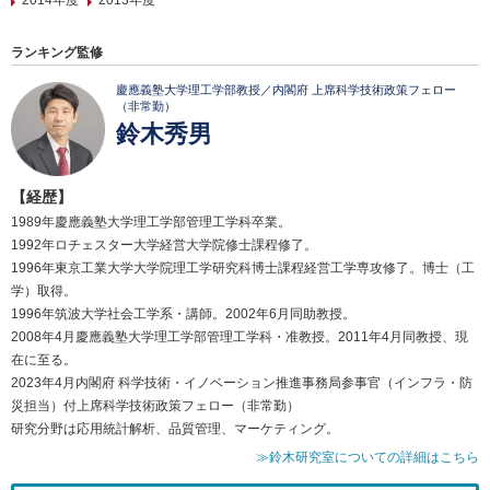
2014年度
2013年度
ランキング監修
慶應義塾大学理工学部教授／内閣府 上席科学技術政策フェロー
（非常勤）
鈴木秀男
【経歴】
1989年慶應義塾大学理工学部管理工学科卒業。
1992年ロチェスター大学経営大学院修士課程修了。
1996年東京工業大学大学院理工学研究科博士課程経営工学専攻修了。博士（工
学）取得。
1996年筑波大学社会工学系・講師。2002年6月同助教授。
2008年4月慶應義塾大学理工学部管理工学科・准教授。2011年4月同教授、現
在に至る。
2023年4月内閣府 科学技術・イノベーション推進事務局参事官（インフラ・防
災担当）付上席科学技術政策フェロー（非常勤）
研究分野は応用統計解析、品質管理、マーケティング。
≫鈴木研究室についての詳細はこちら