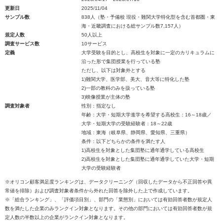
更新日
2025/11/04
サンプル数
838人（塾・予備校 現役・難関大学特化型を含む首都圏・東
海・近畿調査における総サンプル数7,157人）
規定人数
50人以上
調査サービス数
10サービス
定義
大学受験を目的とし、高校生を対象に一定のカリキュラムに
沿った形で集団授業を行っている塾
ただし、以下は対象外とする
1)難関大学、医学部、美大、音大等に特化した塾
2)一部の教科のみを扱っている塾
3)映像授業が主体の塾
調査対象者
性別：指定なし
年齢：大学・短期大学進学を希望する高校生：16～18歳／
大学・短期大学の受験経験者：18～22歳
地域：東海（岐阜県、静岡県、愛知県、三重県）
条件：以下どちらかの条件を満たす人
1)高校生を対象とした集団塾に通年通学している高校生
2)高校生を対象とした集団塾に通年通学していた大学・短期
大学の受験経験者
※オリコン顧客満足度ランキングは、データクリーニング（回収したデータから不正回答や異
常値を排除）および調査対象者条件から外れた回答を除外した上で作成しています。
※「総合ランキング」、「評価項目別」、部門の「業態別」においては有効回答者数が規定人
数を満たした企業のみランクイン対象となります。その他の部門においては有効回答者数が規
定人数の半数以上の企業がランクイン対象となります。