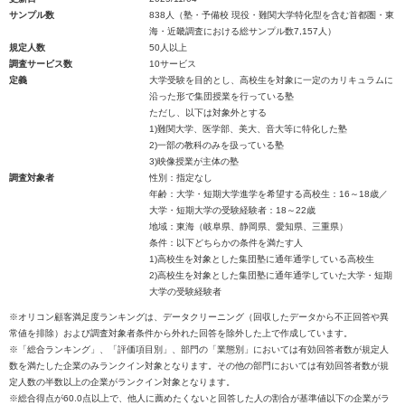
サンプル数
838人（塾・予備校 現役・難関大学特化型を含む首都圏・東
海・近畿調査における総サンプル数7,157人）
規定人数
50人以上
調査サービス数
10サービス
定義
大学受験を目的とし、高校生を対象に一定のカリキュラムに
沿った形で集団授業を行っている塾
ただし、以下は対象外とする
1)難関大学、医学部、美大、音大等に特化した塾
2)一部の教科のみを扱っている塾
3)映像授業が主体の塾
調査対象者
性別：指定なし
年齢：大学・短期大学進学を希望する高校生：16～18歳／
大学・短期大学の受験経験者：18～22歳
地域：東海（岐阜県、静岡県、愛知県、三重県）
条件：以下どちらかの条件を満たす人
1)高校生を対象とした集団塾に通年通学している高校生
2)高校生を対象とした集団塾に通年通学していた大学・短期
大学の受験経験者
※オリコン顧客満足度ランキングは、データクリーニング（回収したデータから不正回答や異
常値を排除）および調査対象者条件から外れた回答を除外した上で作成しています。
※「総合ランキング」、「評価項目別」、部門の「業態別」においては有効回答者数が規定人
数を満たした企業のみランクイン対象となります。その他の部門においては有効回答者数が規
定人数の半数以上の企業がランクイン対象となります。
※総合得点が60.0点以上で、他人に薦めたくないと回答した人の割合が基準値以下の企業がラ