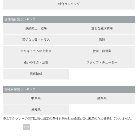
総合ランキング
評価項目別ランキング
成績向上・結果
適切な受講費用
適切な人数・クラス
講師
カリキュラムの充実さ
教室・自習室
通いやすさ・治安
スタッフ・チューター
提供情報
都道府県別ランキング
岐阜県
静岡県
愛知県
※文字がグレーの部門は当社規定の条件を満たした企業が2社未満のため発表しておりません。
PR