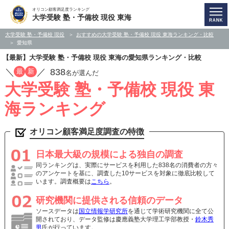
オリコン顧客満足度ランキング
大学受験 塾・予備校 現役 東海
大学受験 塾・予備校 現役
おすすめの大学受験 塾・予備校 現役 東海ランキング・比較
愛知県
【最新】大学受験 塾・予備校 現役 東海の愛知県ランキング・比較
／
／
838
最
新
名が選んだ
大学受験 塾・予備校 現役 東
海ランキング
オリコン顧客満足度調査の特徴
日本最大級の規模による独自の調査
同ランキングは、実際にサービスを利用した838名の消費者の方々
のアンケートを基に、調査した10サービスを対象に徹底比較して
います。調査概要は
こちら
。
研究機関に提供される信頼のデータ
ソースデータは
国立情報学研究所
を通じて学術研究機関に全て公
開されており、データ監修は慶應義塾大学理工学部教授・
鈴木秀
男
氏が行っています。