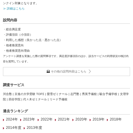
ンクイン対象となります。
≫ 詳細はこちら
設問内容
・総合満足度
・評価項目（小項目）
・利用した感想（良かった点・悪かった点）
・他者推奨意向
・他者推奨意向理由
アンケート調査を実施した際の質問事項です。満足度評価項目のほか、該当サービスの利用状況や検討内
容を質問しています。
その他の設問内容はこちら
調査サービス
河合塾 | 京進の大学受験 TOPΣ | 螢雪ゼミナール | 志門塾 | 秀英予備校 | 駿台予備学校 | 文理学
院 | 四谷学院 | 代々木ゼミナール | リード予備校
過去ランキング
2024年
2023年
2022年
2021年
2020年
2019年
2018年
2014年度
2013年度