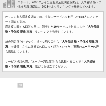
スタート。2006年からは顧客満足度調査を開始。大学受験 塾・予
備校 現役 東海は、2013年よりランキングを発表しています。
オリコン顧客満足度調査では、実際にサービスを利用した
838
人にアンケ
ート調査を実施。
満足度に関する回答を基に、調査した
10
サービスを対象にした「
大学受験
塾・予備校 現役 東海
」ランキングを発表しています。
総合満足度だけでなく、様々な切り口から「
大学受験 塾・予備校 現役 東
海
」を評価。さらに回答者の口コミや評判といった、実際のユーザーの声
も掲載しています。
サービス検討の際、“ユーザー満足度”からも比較することで「
大学受験
塾・予備校 現役 東海
」選びにお役立てください。
PR