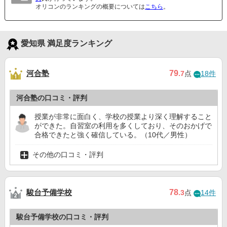
オリコンのランキングの概要については
こちら
。
愛知県 満足度ランキング
河合塾
79
.7
点
18件
河合塾の口コミ・評判
授業が非常に面白く、学校の授業より深く理解すること
ができた。自習室の利用を多くしており、そのおかげで
合格できたと強く確信している。（10代／男性）
その他の口コミ・評判
駿台予備学校
78
.3
点
14件
駿台予備学校の口コミ・評判