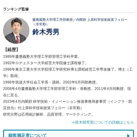
ランキング監修
慶應義塾大学理工学部教授／内閣府 上席科学技術政策フェロー
（非常勤）
鈴木秀男
【経歴】
1989年慶應義塾大学理工学部管理工学科卒業。
1992年ロチェスター大学経営大学院修士課程修了。
1996年東京工業大学大学院理工学研究科博士課程経営工学専攻修了。博士（工
学）取得。
1996年筑波大学社会工学系・講師。2002年6月同助教授。
2008年4月慶應義塾大学理工学部管理工学科・准教授。2011年4月同教授、現
在に至る。
2023年4月内閣府 科学技術・イノベーション推進事務局参事官（インフラ・防
災担当）付上席科学技術政策フェロー（非常勤）
研究分野は応用統計解析、品質管理、マーケティング。
≫鈴木研究室についての詳細はこちら
顧客満足度について