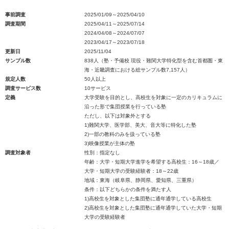
事前調査
2025/01/09～2025/04/10
調査期間
2025/04/11～2025/07/14
2024/04/08～2024/07/07
2023/04/17～2023/07/18
更新日
2025/11/04
サンプル数
838人（塾・予備校 現役・難関大学特化型を含む首都圏・東
海・近畿調査における総サンプル数7,157人）
規定人数
50人以上
調査サービス数
10サービス
定義
大学受験を目的とし、高校生を対象に一定のカリキュラムに
沿った形で集団授業を行っている塾
ただし、以下は対象外とする
1)難関大学、医学部、美大、音大等に特化した塾
2)一部の教科のみを扱っている塾
3)映像授業が主体の塾
調査対象者
性別：指定なし
年齢：大学・短期大学進学を希望する高校生：16～18歳／
大学・短期大学の受験経験者：18～22歳
地域：東海（岐阜県、静岡県、愛知県、三重県）
条件：以下どちらかの条件を満たす人
1)高校生を対象とした集団塾に通年通学している高校生
2)高校生を対象とした集団塾に通年通学していた大学・短期
大学の受験経験者