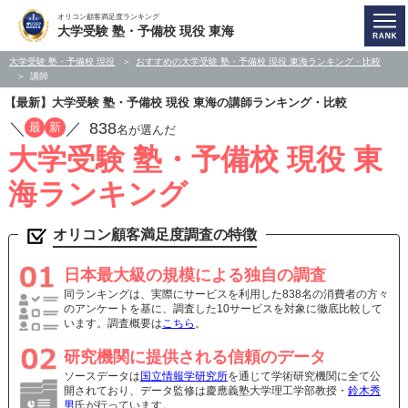
オリコン顧客満足度ランキング
大学受験 塾・予備校 現役 東海
大学受験 塾・予備校 現役
おすすめの大学受験 塾・予備校 現役 東海ランキング・比較
講師
【最新】大学受験 塾・予備校 現役 東海の講師ランキング・比較
／
／
838
最
新
名が選んだ
大学受験 塾・予備校 現役 東
海ランキング
オリコン顧客満足度調査の特徴
日本最大級の規模による独自の調査
同ランキングは、実際にサービスを利用した838名の消費者の方々
のアンケートを基に、調査した10サービスを対象に徹底比較して
います。調査概要は
こちら
。
研究機関に提供される信頼のデータ
ソースデータは
国立情報学研究所
を通じて学術研究機関に全て公
開されており、データ監修は慶應義塾大学理工学部教授・
鈴木秀
男
氏が行っています。