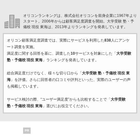
オリコンランキングは、株式会社オリコンを前身企業に1967年より
スタート。2006年からは顧客満足度調査を開始。大学受験 塾・予
備校 現役 東海は、2013年よりランキングを発表しています。
オリコン顧客満足度調査では、実際にサービスを利用した
838
人にアンケ
ート調査を実施。
満足度に関する回答を基に、調査した
10
サービスを対象にした「
大学受験
塾・予備校 現役 東海
」ランキングを発表しています。
総合満足度だけでなく、様々な切り口から「
大学受験 塾・予備校 現役 東
海
」を評価。さらに回答者の口コミや評判といった、実際のユーザーの声
も掲載しています。
サービス検討の際、“ユーザー満足度”からも比較することで「
大学受験
塾・予備校 現役 東海
」選びにお役立てください。
PR