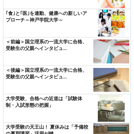
｢食｣と｢医｣を連動、健康への新しいア
プローチ～神戸学院大学～
＜前編＞国立理系の一流大学に合格、
受験生の父親へインタビュ...
＜後編＞国立理系の一流大学に合格、
受験生の父親へインタビュ...
大学受験、合格への近道は「試験体
制・入試形態の把握」
大学受験の天王山！ 夏休みは「予備校
の夏期講習」活用が鍵