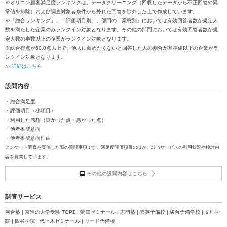
※オリコン顧客満足度ランキングは、データクリーニング（回収したデータから不正回答や異
常値を排除）および調査対象者条件から外れた回答を除外した上で作成しています。
※「総合ランキング」、「評価項目別」、部門の「業態別」においては有効回答者数が規定人
数を満たした企業のみランクイン対象となります。その他の部門においては有効回答者数が規
定人数の半数以上の企業がランクイン対象となります。
※総合得点が60.0点以上で、他人に薦めたくないと回答した人の割合が基準値以下の企業がラ
ンクイン対象となります。
≫ 詳細はこちら
設問内容
・総合満足度
・評価項目（小項目）
・利用した感想（良かった点・悪かった点）
・他者推奨意向
・他者推奨意向理由
アンケート調査を実施した際の質問事項です。満足度評価項目のほか、該当サービスの利用状況や検討内
容を質問しています。
その他の設問内容はこちら
調査サービス
河合塾 | 京進の大学受験 TOPΣ | 螢雪ゼミナール | 志門塾 | 秀英予備校 | 駿台予備学校 | 文理学
院 | 四谷学院 | 代々木ゼミナール | リード予備校