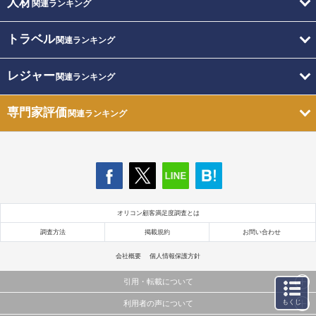
人材
関連ランキング
トラベル
関連ランキング
レジャー
関連ランキング
専門家評価
関連ランキング
オリコン顧客満足度調査とは
調査方法
掲載規約
お問い合わせ
会社概要
個人情報保護方針
引用・転載について
もくじ
利用者の声について
当サイトで公開されている情報（文字、写真、イラスト、画像データ等）及びこれらの配置・