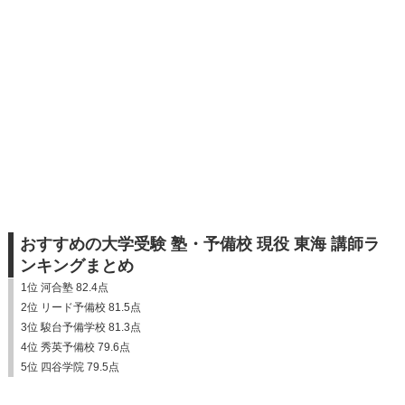
おすすめの大学受験 塾・予備校 現役 東海 講師ラ
ンキングまとめ
1位 河合塾 82.4点
2位 リード予備校 81.5点
3位 駿台予備学校 81.3点
4位 秀英予備校 79.6点
5位 四谷学院 79.5点