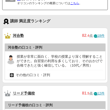
オリコンのランキングの概要については
こちら
。
講師 満足度ランキング
河合塾
82
.4
点
18件
河合塾の口コミ・評判
授業が非常に面白く、学校の授業より深く理解すること
ができた。自習室の利用を多くしており、そのおかげで
合格できたと強く確信している。（10代／男性）
その他の口コミ・評判
リード予備校
81
.5
点
12件
リード予備校の口コミ・評判