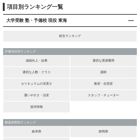
項目別ランキング一覧
大学受験 塾・予備校 現役 東海
総合ランキング
評価項目別ランキング
成績向上・結果
適切な受講費用
適切な人数・クラス
講師
カリキュラムの充実さ
教室・自習室
通いやすさ・治安
スタッフ・チューター
提供情報
都道府県別ランキング
岐阜県
静岡県