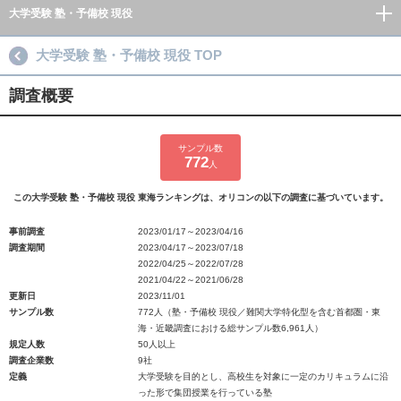
大学受験 塾・予備校 現役
大学受験 塾・予備校 現役 TOP
調査概要
サンプル数
772
人
この大学受験 塾・予備校 現役 東海ランキングは、オリコンの以下の調査に基づいています。
事前調査
2023/01/17～2023/04/16
調査期間
2023/04/17～2023/07/18
2022/04/25～2022/07/28
2021/04/22～2021/06/28
更新日
2023/11/01
サンプル数
772人（塾・予備校 現役／難関大学特化型を含む首都圏・東
海・近畿調査における総サンプル数6,961人）
規定人数
50人以上
調査企業数
9社
定義
大学受験を目的とし、高校生を対象に一定のカリキュラムに沿
った形で集団授業を行っている塾