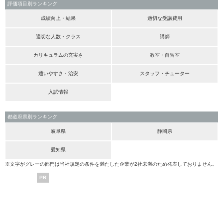
評価項目別ランキング
成績向上・結果
適切な受講費用
適切な人数・クラス
講師
カリキュラムの充実さ
教室・自習室
通いやすさ・治安
スタッフ・チューター
入試情報
都道府県別ランキング
岐阜県
静岡県
愛知県
※文字がグレーの部門は当社規定の条件を満たした企業が2社未満のため発表しておりません。
PR