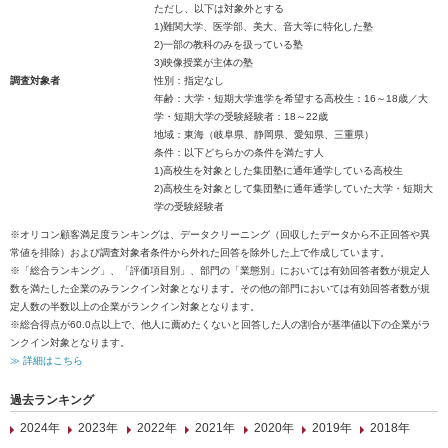
ただし、以下は対象外とする
1)難関大学、医学部、美大、音大等に特化した塾
2)一部の教科のみを扱っている塾
3)映像授業が主体の塾
調査対象者
性別：指定なし
年齢：大学・短期大学進学を希望する高校生：16～18歳／大
学・短期大学の受験経験者：18～22歳
地域：東海（岐阜県、静岡県、愛知県、三重県）
条件：以下どちらかの条件を満たす人
1)高校生を対象とした集団塾に通年通学している高校生
2)高校生を対象として集団塾に通年通学していた大学・短期大
学の受験経験者
※オリコン顧客満足度ランキングは、データクリーニング（回収したデータから不正回答や異
常値を排除）および調査対象者条件から外れた回答を除外した上で作成しています。
※「総合ランキング」、「評価項目別」、部門の「業態別」においては有効回答者数が規定人
数を満たした企業のみランクイン対象となります。その他の部門においては有効回答者数が規
定人数の半数以上の企業がランクイン対象となります。
※総合得点が60.0点以上で、他人に薦めたくないと回答した人の割合が基準値以下の企業がラ
ンクイン対象となります。
≫ 詳細はこちら
過去ランキング
2024年
2023年
2022年
2021年
2020年
2019年
2018年