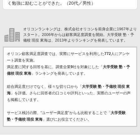
く勉強に励むことができた。（20代／男性）
オリコンランキングは、株式会社オリコンを前身企業に1967年より
スタート。2006年からは顧客満足度調査を開始。大学受験 塾・予
備校 現役 東海は、2013年よりランキングを発表しています。
オリコン顧客満足度調査では、実際にサービスを利用した
772
人にアンケ
ート調査を実施。
満足度に関する回答を基に、調査企業
9
社を対象にした「
大学受験 塾・予
備校 現役 東海
」ランキングを発表しています。
総合満足度だけでなく、様々な切り口から「
大学受験 塾・予備校 現役 東
海
」を評価。さらに回答者の口コミや評判といった、実際のユーザーの声
も掲載しています。
サービス検討の際、“ユーザー満足度”からも比較することで「
大学受験
塾・予備校 現役 東海
」選びにお役立てください。