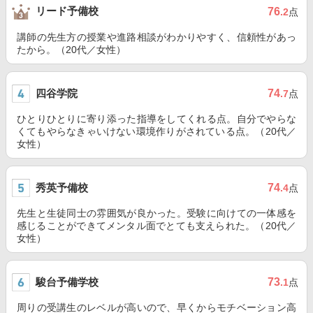
リード予備校
76
.2
点
講師の先生方の授業や進路相談がわかりやすく、信頼性があっ
たから。（20代／女性）
四谷学院
74
.7
点
ひとりひとりに寄り添った指導をしてくれる点。自分でやらな
くてもやらなきゃいけない環境作りがされている点。（20代／
女性）
秀英予備校
74
.4
点
先生と生徒同士の雰囲気が良かった。受験に向けての一体感を
感じることができてメンタル面でとても支えられた。（20代／
女性）
駿台予備学校
73
.1
点
周りの受講生のレベルが高いので、早くからモチベーション高