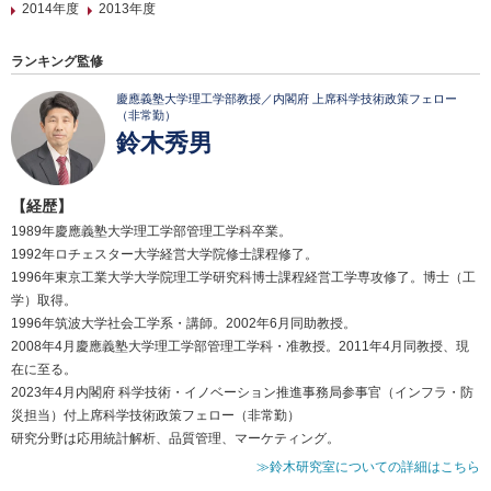
2014年度
2013年度
ランキング監修
慶應義塾大学理工学部教授／内閣府 上席科学技術政策フェロー
（非常勤）
鈴木秀男
【経歴】
1989年慶應義塾大学理工学部管理工学科卒業。
1992年ロチェスター大学経営大学院修士課程修了。
1996年東京工業大学大学院理工学研究科博士課程経営工学専攻修了。博士（工
学）取得。
1996年筑波大学社会工学系・講師。2002年6月同助教授。
2008年4月慶應義塾大学理工学部管理工学科・准教授。2011年4月同教授、現
在に至る。
2023年4月内閣府 科学技術・イノベーション推進事務局参事官（インフラ・防
災担当）付上席科学技術政策フェロー（非常勤）
研究分野は応用統計解析、品質管理、マーケティング。
≫鈴木研究室についての詳細はこちら