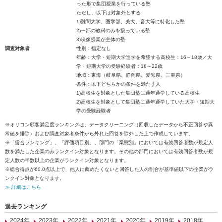
った形で集団授業を行っている塾
ただし、以下は対象外とする
1)難関大学、医学部、美大、音大等に特化した塾
2)一部の教科のみを扱っている塾
3)映像授業が主体の塾
調査対象者
性別：指定なし
年齢：大学・短期大学進学を希望する高校生：16～18歳／大
学・短期大学の受験経験者：18～22歳
地域：東海（岐阜県、静岡県、愛知県、三重県）
条件：以下どちらかの条件を満たす人
1)高校生を対象とした集団塾に通年通学している高校生
2)高校生を対象として集団塾に通年通学していた大学・短期大
学の受験経験者
※オリコン顧客満足度ランキングは、データクリーニング（回収したデータから不正回答や異
常値を排除）および調査対象者条件から外れた回答を除外した上で作成しています。
※「総合ランキング」、「評価項目別」、部門の「業態別」においては有効回答者数が規定人
数を満たした企業のみランクイン対象となります。その他の部門においては有効回答者数が規
定人数の半数以上の企業がランクイン対象となります。
※総合得点が60.0点以上で、他人に薦めたくないと回答した人の割合が基準値以下の企業がラ
ンクイン対象となります。
≫ 詳細はこちら
過去ランキング
2024年
2023年
2022年
2021年
2020年
2019年
2018年