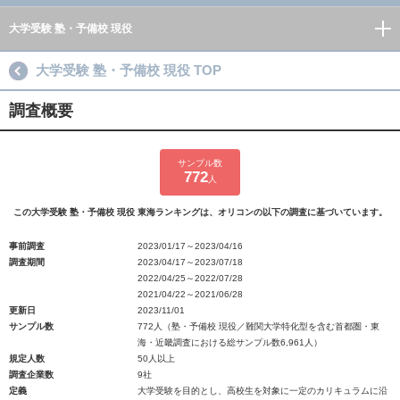
大学受験 塾・予備校 現役
大学受験 塾・予備校 現役 TOP
調査概要
サンプル数
772
人
この大学受験 塾・予備校 現役 東海ランキングは、オリコンの以下の調査に基づいています。
事前調査
2023/01/17～2023/04/16
調査期間
2023/04/17～2023/07/18
2022/04/25～2022/07/28
2021/04/22～2021/06/28
更新日
2023/11/01
サンプル数
772人（塾・予備校 現役／難関大学特化型を含む首都圏・東
海・近畿調査における総サンプル数6,961人）
規定人数
50人以上
調査企業数
9社
定義
大学受験を目的とし、高校生を対象に一定のカリキュラムに沿