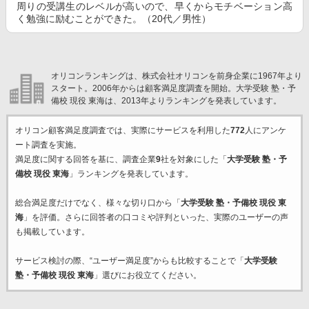
周りの受講生のレベルが高いので、早くからモチベーション高
く勉強に励むことができた。（20代／男性）
オリコンランキングは、株式会社オリコンを前身企業に1967年より
スタート。2006年からは顧客満足度調査を開始。大学受験 塾・予
備校 現役 東海は、2013年よりランキングを発表しています。
オリコン顧客満足度調査では、実際にサービスを利用した
772
人にアンケ
ート調査を実施。
満足度に関する回答を基に、調査企業
9
社を対象にした「
大学受験 塾・予
備校 現役 東海
」ランキングを発表しています。
総合満足度だけでなく、様々な切り口から「
大学受験 塾・予備校 現役 東
海
」を評価。さらに回答者の口コミや評判といった、実際のユーザーの声
も掲載しています。
サービス検討の際、“ユーザー満足度”からも比較することで「
大学受験
塾・予備校 現役 東海
」選びにお役立てください。