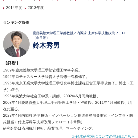
2014年度
2013年度
ランキング監修
慶應義塾大学理工学部教授／内閣府 上席科学技術政策フェロー
（非常勤）
鈴木秀男
【経歴】
1989年慶應義塾大学理工学部管理工学科卒業。
1992年ロチェスター大学経営大学院修士課程修了。
1996年東京工業大学大学院理工学研究科博士課程経営工学専攻修了。博士（工
学）取得。
1996年筑波大学社会工学系・講師。2002年6月同助教授。
2008年4月慶應義塾大学理工学部管理工学科・准教授。2011年4月同教授、現
在に至る。
2023年4月内閣府 科学技術・イノベーション推進事務局参事官（インフラ・防
災担当）付上席科学技術政策フェロー（非常勤）
研究分野は応用統計解析、品質管理、マーケティング。
≫鈴木研究室についての詳細はこちら