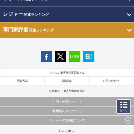
レジャー
関連ランキング
専門家評価
関連ランキング
オリコン顧客満足度調査とは
調査方法
掲載規約
お問い合わせ
会社概要
個人情報保護方針
引用・転載について
もくじ
利用者の声について
当サイトで公開されている情報（文字、写真、イラスト、画像データ等）及びこれらの配置・
編集および構造などについての著作権は株式会社oricon MEに帰属しております。
クッキーの使用について
当サイトに掲載している内容はすべてサービスの利用者が提出された見解・感想です。
これらの情報を権利者の許可なく無断転載・複製などの二次利用を行うことは固く禁じており
弊社が内容について正確性を含め一切保証するものではありません。
ます。
このサイトでは Cookie を使用して、ユーザーに合わせたコンテンツや広告の表示、ソーシャル
© oricon ME inc.
弊社の見解・ 意見ではないことをご理解いただいた上でご覧ください。