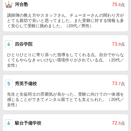
河合塾
75
.9
点
講師陣の教え方やスタッフさん、チューターさんの関わり方が
とても親切で良いと思ってました。また受験に対する情報も多
く安心して受験に挑めました。（20代／男性）
四谷学院
73
.9
点
ひとりひとりに寄り添った指導をしてくれる点。自分でやらな
くてもやらなきゃいけない環境作りがされている点。（20代／
女性）
秀英予備校
73
.7
点
先生と生徒同士の雰囲気が良かった。受験に向けての一体感を
感じることができてメンタル面でとても支えられた。（20代／
女性）
駿台予備学校
72
.5
点