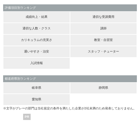
評価項目別ランキング
成績向上・結果
適切な受講費用
適切な人数・クラス
講師
カリキュラムの充実さ
教室・自習室
通いやすさ・治安
スタッフ・チューター
入試情報
都道府県別ランキング
岐阜県
静岡県
愛知県
※文字がグレーの部門は当社規定の条件を満たした企業が2社未満のため発表しておりません。
PR