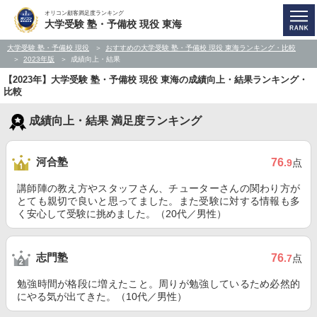
オリコン顧客満足度ランキング
大学受験 塾・予備校 現役 東海
大学受験 塾・予備校 現役
おすすめの大学受験 塾・予備校 現役 東海ランキング・比較
2023年版
成績向上・結果
【2023年】大学受験 塾・予備校 現役 東海の成績向上・結果ランキング・
比較
成績向上・結果 満足度ランキング
河合塾
76
.9
点
講師陣の教え方やスタッフさん、チューターさんの関わり方が
とても親切で良いと思ってました。また受験に対する情報も多
く安心して受験に挑めました。（20代／男性）
志門塾
76
.7
点
勉強時間が格段に増えたこと。周りが勉強しているため必然的
にやる気が出てきた。（10代／男性）