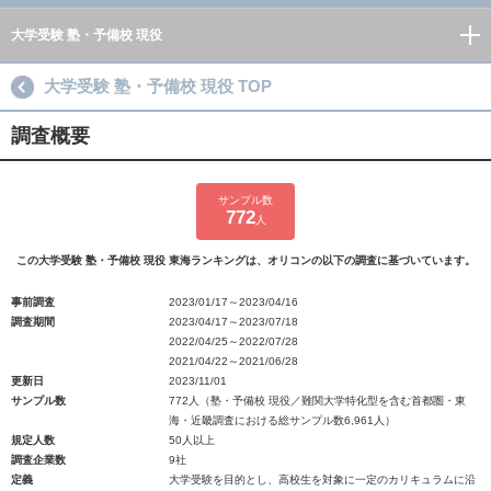
大学受験 塾・予備校 現役
大学受験 塾・予備校 現役 TOP
調査概要
サンプル数
772
人
この大学受験 塾・予備校 現役 東海ランキングは、オリコンの以下の調査に基づいています。
事前調査
2023/01/17～2023/04/16
調査期間
2023/04/17～2023/07/18
2022/04/25～2022/07/28
2021/04/22～2021/06/28
更新日
2023/11/01
サンプル数
772人（塾・予備校 現役／難関大学特化型を含む首都圏・東
海・近畿調査における総サンプル数6,961人）
規定人数
50人以上
調査企業数
9社
定義
大学受験を目的とし、高校生を対象に一定のカリキュラムに沿