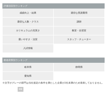
評価項目別ランキング
成績向上・結果
適切な受講費用
適切な人数・クラス
講師
カリキュラムの充実さ
教室・自習室
通いやすさ・治安
スタッフ・チューター
入試情報
都道府県別ランキング
岐阜県
静岡県
愛知県
※文字がグレーの部門は当社規定の条件を満たした企業が2社未満のため発表しておりません。
PR