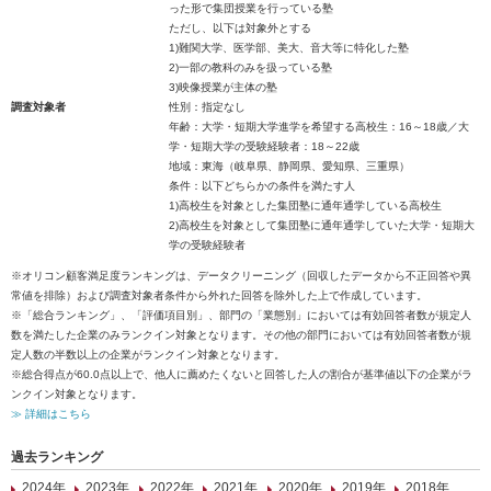
った形で集団授業を行っている塾
ただし、以下は対象外とする
1)難関大学、医学部、美大、音大等に特化した塾
2)一部の教科のみを扱っている塾
3)映像授業が主体の塾
調査対象者
性別：指定なし
年齢：大学・短期大学進学を希望する高校生：16～18歳／大
学・短期大学の受験経験者：18～22歳
地域：東海（岐阜県、静岡県、愛知県、三重県）
条件：以下どちらかの条件を満たす人
1)高校生を対象とした集団塾に通年通学している高校生
2)高校生を対象として集団塾に通年通学していた大学・短期大
学の受験経験者
※オリコン顧客満足度ランキングは、データクリーニング（回収したデータから不正回答や異
常値を排除）および調査対象者条件から外れた回答を除外した上で作成しています。
※「総合ランキング」、「評価項目別」、部門の「業態別」においては有効回答者数が規定人
数を満たした企業のみランクイン対象となります。その他の部門においては有効回答者数が規
定人数の半数以上の企業がランクイン対象となります。
※総合得点が60.0点以上で、他人に薦めたくないと回答した人の割合が基準値以下の企業がラ
ンクイン対象となります。
≫ 詳細はこちら
過去ランキング
2024年
2023年
2022年
2021年
2020年
2019年
2018年