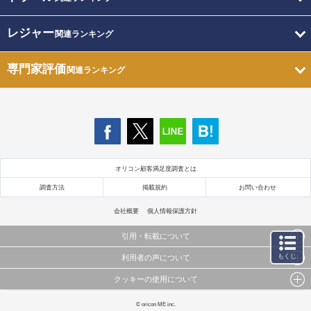
レジャー
関連ランキング
専門家評価
関連ランキング
オリコン顧客満足度調査とは
調査方法
掲載規約
お問い合わせ
会社概要
個人情報保護方針
引用・転載について
もくじ
利用者の声について
当サイトで公開されている情報（文字、写真、イラスト、画像データ等）及びこれらの配置・
編集および構造などについての著作権は株式会社oricon MEに帰属しております。
クッキーの使用について
当サイトに掲載している内容はすべてサービスの利用者が提出された見解・感想です。
これらの情報を権利者の許可なく無断転載・複製などの二次利用を行うことは固く禁じており
弊社が内容について正確性を含め一切保証するものではありません。
ます。
このサイトでは Cookie を使用して、ユーザーに合わせたコンテンツや広告の表示、ソーシャル
© oricon ME inc.
弊社の見解・ 意見ではないことをご理解いただいた上でご覧ください。