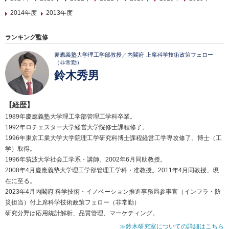
2014年度
2013年度
ランキング監修
慶應義塾大学理工学部教授／内閣府 上席科学技術政策フェロー
（非常勤）
鈴木秀男
【経歴】
1989年慶應義塾大学理工学部管理工学科卒業。
1992年ロチェスター大学経営大学院修士課程修了。
1996年東京工業大学大学院理工学研究科博士課程経営工学専攻修了。博士（工
学）取得。
1996年筑波大学社会工学系・講師。2002年6月同助教授。
2008年4月慶應義塾大学理工学部管理工学科・准教授。2011年4月同教授、現
在に至る。
2023年4月内閣府 科学技術・イノベーション推進事務局参事官（インフラ・防
災担当）付上席科学技術政策フェロー（非常勤）
研究分野は応用統計解析、品質管理、マーケティング。
≫鈴木研究室についての詳細はこちら