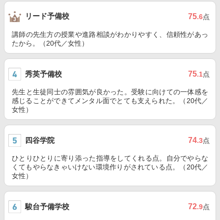
リード予備校
75
.6
点
講師の先生方の授業や進路相談がわかりやすく、信頼性があっ
たから。（20代／女性）
秀英予備校
75
.1
点
先生と生徒同士の雰囲気が良かった。受験に向けての一体感を
感じることができてメンタル面でとても支えられた。（20代／
女性）
四谷学院
74
.3
点
ひとりひとりに寄り添った指導をしてくれる点。自分でやらな
くてもやらなきゃいけない環境作りがされている点。（20代／
女性）
駿台予備学校
72
.9
点