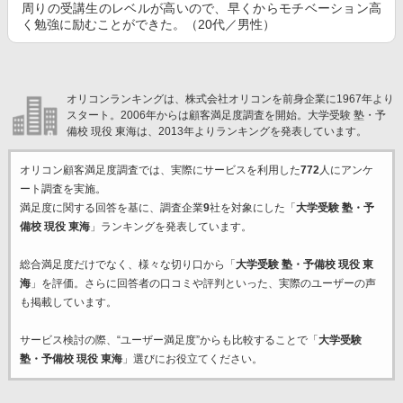
周りの受講生のレベルが高いので、早くからモチベーション高
く勉強に励むことができた。（20代／男性）
オリコンランキングは、株式会社オリコンを前身企業に1967年より
スタート。2006年からは顧客満足度調査を開始。大学受験 塾・予
備校 現役 東海は、2013年よりランキングを発表しています。
オリコン顧客満足度調査では、実際にサービスを利用した
772
人にアンケ
ート調査を実施。
満足度に関する回答を基に、調査企業
9
社を対象にした「
大学受験 塾・予
備校 現役 東海
」ランキングを発表しています。
総合満足度だけでなく、様々な切り口から「
大学受験 塾・予備校 現役 東
海
」を評価。さらに回答者の口コミや評判といった、実際のユーザーの声
も掲載しています。
サービス検討の際、“ユーザー満足度”からも比較することで「
大学受験
塾・予備校 現役 東海
」選びにお役立てください。