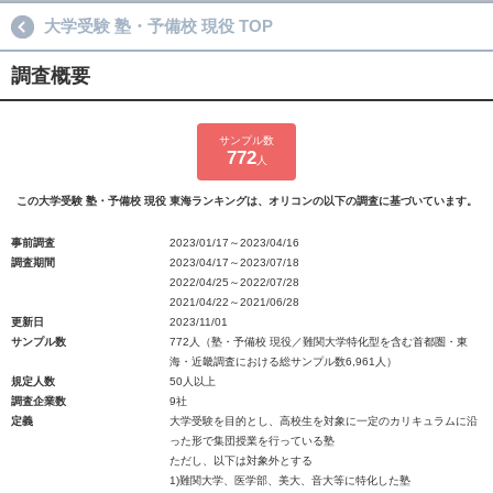
大学受験 塾・予備校 現役 TOP
調査概要
サンプル数
772
人
この大学受験 塾・予備校 現役 東海ランキングは、オリコンの以下の調査に基づいています。
事前調査
2023/01/17～2023/04/16
調査期間
2023/04/17～2023/07/18
2022/04/25～2022/07/28
2021/04/22～2021/06/28
更新日
2023/11/01
サンプル数
772人（塾・予備校 現役／難関大学特化型を含む首都圏・東
海・近畿調査における総サンプル数6,961人）
規定人数
50人以上
調査企業数
9社
定義
大学受験を目的とし、高校生を対象に一定のカリキュラムに沿
った形で集団授業を行っている塾
ただし、以下は対象外とする
1)難関大学、医学部、美大、音大等に特化した塾