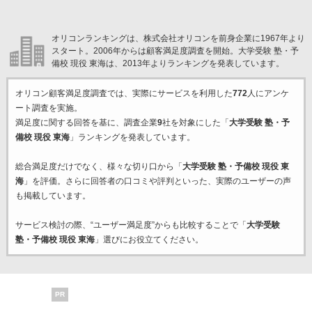
オリコンランキングは、株式会社オリコンを前身企業に1967年より
スタート。2006年からは顧客満足度調査を開始。大学受験 塾・予
備校 現役 東海は、2013年よりランキングを発表しています。
オリコン顧客満足度調査では、実際にサービスを利用した
772
人にアンケ
ート調査を実施。
満足度に関する回答を基に、調査企業
9
社を対象にした「
大学受験 塾・予
備校 現役 東海
」ランキングを発表しています。
総合満足度だけでなく、様々な切り口から「
大学受験 塾・予備校 現役 東
海
」を評価。さらに回答者の口コミや評判といった、実際のユーザーの声
も掲載しています。
サービス検討の際、“ユーザー満足度”からも比較することで「
大学受験
塾・予備校 現役 東海
」選びにお役立てください。
PR