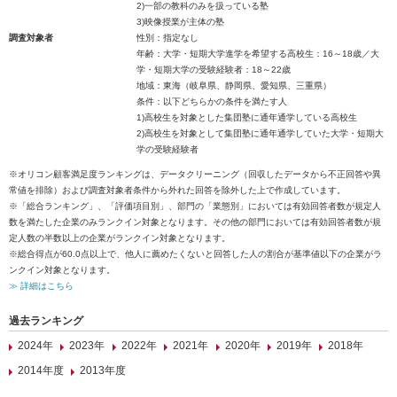
2)一部の教科のみを扱っている塾
3)映像授業が主体の塾
調査対象者
性別：指定なし
年齢：大学・短期大学進学を希望する高校生：16～18歳／大
学・短期大学の受験経験者：18～22歳
地域：東海（岐阜県、静岡県、愛知県、三重県）
条件：以下どちらかの条件を満たす人
1)高校生を対象とした集団塾に通年通学している高校生
2)高校生を対象として集団塾に通年通学していた大学・短期大
学の受験経験者
※オリコン顧客満足度ランキングは、データクリーニング（回収したデータから不正回答や異
常値を排除）および調査対象者条件から外れた回答を除外した上で作成しています。
※「総合ランキング」、「評価項目別」、部門の「業態別」においては有効回答者数が規定人
数を満たした企業のみランクイン対象となります。その他の部門においては有効回答者数が規
定人数の半数以上の企業がランクイン対象となります。
※総合得点が60.0点以上で、他人に薦めたくないと回答した人の割合が基準値以下の企業がラ
ンクイン対象となります。
≫ 詳細はこちら
過去ランキング
2024年
2023年
2022年
2021年
2020年
2019年
2018年
2014年度
2013年度