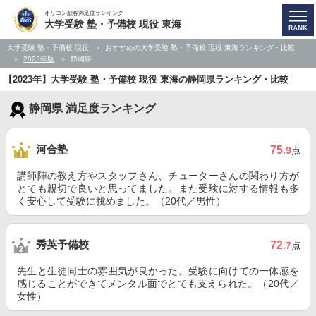
オリコン顧客満足度ランキング
大学受験 塾・予備校 現役 東海
大学受験 塾・予備校 現役
おすすめの大学受験 塾・予備校 現役 東海ランキング・比較
2023年版
静岡県
【2023年】大学受験 塾・予備校 現役 東海の静岡県ランキング・比較
静岡県 満足度ランキング
河合塾
75
.9
点
講師陣の教え方やスタッフさん、チューターさんの関わり方が
とても親切で良いと思ってました。また受験に対する情報も多
く安心して受験に挑めました。（20代／男性）
秀英予備校
72
.7
点
先生と生徒同士の雰囲気が良かった。受験に向けての一体感を
感じることができてメンタル面でとても支えられた。（20代／
女性）