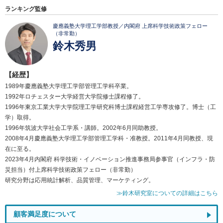
ランキング監修
慶應義塾大学理工学部教授／内閣府 上席科学技術政策フェロー
（非常勤）
鈴木秀男
【経歴】
1989年慶應義塾大学理工学部管理工学科卒業。
1992年ロチェスター大学経営大学院修士課程修了。
1996年東京工業大学大学院理工学研究科博士課程経営工学専攻修了。博士（工
学）取得。
1996年筑波大学社会工学系・講師。2002年6月同助教授。
2008年4月慶應義塾大学理工学部管理工学科・准教授。2011年4月同教授、現
在に至る。
2023年4月内閣府 科学技術・イノベーション推進事務局参事官（インフラ・防
災担当）付上席科学技術政策フェロー（非常勤）
研究分野は応用統計解析、品質管理、マーケティング。
≫鈴木研究室についての詳細はこちら
顧客満足度について