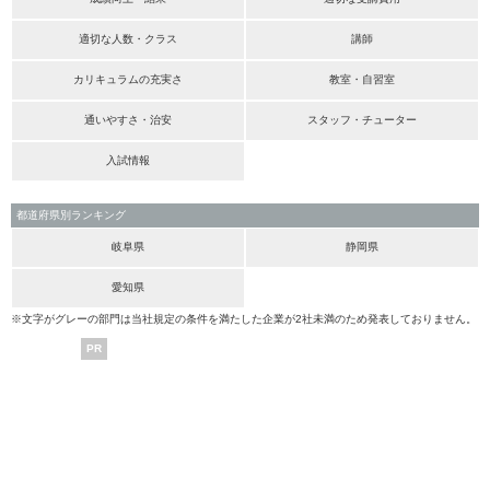
適切な人数・クラス
講師
カリキュラムの充実さ
教室・自習室
通いやすさ・治安
スタッフ・チューター
入試情報
都道府県別ランキング
岐阜県
静岡県
愛知県
※文字がグレーの部門は当社規定の条件を満たした企業が2社未満のため発表しておりません。
PR