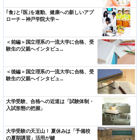
｢食｣と｢医｣を連動、健康への新しいアプ
ローチ～神戸学院大学～
＜前編＞国立理系の一流大学に合格、受
験生の父親へインタビュ...
＜後編＞国立理系の一流大学に合格、受
験生の父親へインタビュ...
大学受験、合格への近道は「試験体制・
入試形態の把握」
大学受験の天王山！ 夏休みは「予備校
の夏期講習」活用が鍵