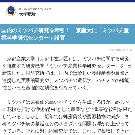
オリコン顧客満足度ランキング
大学受験
国内のミツバチ研究を牽引！ 京産大に「ミツバチ産
業科学研究センター」設置
2012-06-05 13:50
京都産業大学（京都市左京区）は、ミツバチに関する研究
を推進する研究機関「ミツバチ産業科学研究センター」を1日
新設した。同研究所では、国内では珍しい養蜂産業や農業と
連携した実践的研究や、ミツバチの遺伝学、ハチミツの機能
性といった基礎的な研究を行なっていく。
ミツバチは栄養価の高いハチミツを生成するほか、めしべ
に花粉を届ける“受粉昆虫”として農業などで重要な役割を果た
している。しかし、近年では蜂蜜偽装や蜜源植物の減少、各
種ミツバチ病の蔓延などのさまざまな問題も浮かび上がって
きている。それに対し同研究所では、これまで蓄積してきた