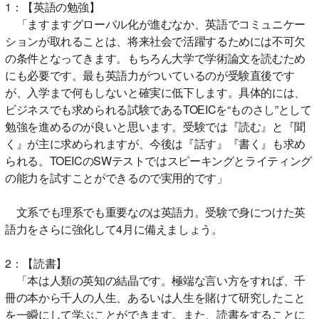
1：【英語の勉強】
「ますますグローバル化が進むなか、英語でコミュニケー
ションが取れることは、将来社会で活躍するためには不可欠
の条件となってきます。もちろん大学で学術論文を読むため
にも必要です。最も英語力がついているのが受験直後です
が、入学まで何もしないと確実に低下します。具体的には、
ビジネスでも求められる試験であるTOEICを“ものさし”として
勉強を進めるのが良いと思います。受験では『読む』と『聞
く』が主に求められますが、今後は『話す』『書く』も求め
られる。TOEICのSWテストではスピーキングとライティング
の能力を試すことができるので実用的です」
文系でも理系でも重要なのは英語力。受験で身につけた英
語力をさらに強化して4月に備えましょう。
2：【読書】
「本は人類の英知の結晶です。極端な言い方をすれば、千
冊の本から千人の人生、あるいは人生を賭けて研究したこと
を一瞬にして学ぶことができます。また、読書をすることに